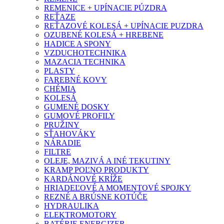
REMENICE + UPÍNACIE PÚZDRA
REŤAZE
REŤAZOVÉ KOLESÁ + UPÍNACIE PUZDRA
OZUBENÉ KOLESÁ + HREBENE
HADICE A SPONY
VZDUCHOTECHNIKA
MAZACIA TECHNIKA
PLASTY
FAREBNÉ KOVY
CHÉMIA
KOLESÁ
GUMENÉ DOSKY
GUMOVÉ PROFILY
PRUŽINY
SŤAHOVÁKY
NÁRADIE
FILTRE
OLEJE, MAZIVÁ A INÉ TEKUTINY
KRAMP POĽNO PRODUKTY
KARDÁNOVÉ KRÍŽE
HRIADEĽOVÉ A MOMENTOVÉ SPOJKY
REZNÉ A BRÚSNE KOTÚČE
HYDRAULIKA
ELEKTROMOTORY
BATÉRIE ENERGIZER