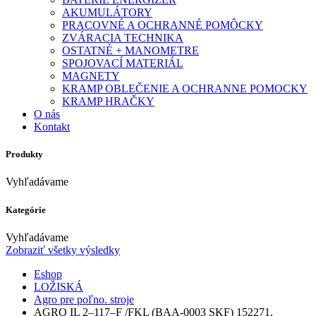
AKUMULÁTORY
PRACOVNÉ A OCHRANNÉ POMÔCKY
ZVÁRACIA TECHNIKA
OSTATNÉ + MANOMETRE
SPOJOVACÍ MATERIÁL
MAGNETY
KRAMP OBLEČENIE A OCHRANNE POMOCKY
KRAMP HRAČKY
O nás
Kontakt
Produkty
Vyhľadávame
Kategórie
Vyhľadávame
Zobraziť všetky výsledky
Eshop
LOŽISKÁ
Agro pre poľno. stroje
AGRO IL 2–117–F /FKL (BAA-0003 SKF) 152271,