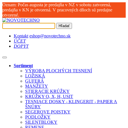
Oznam: Počas augusta je predajňa v NZ v sobotu zatvorená,
predajňa v KN je otvorená. V pracovných dňoch sú predajne
otvorené.
Hľadať
Kontakt
eshop@novotechno.sk
ÚČET
DOPYT
Sortiment
VÝROBA PLOCHÝCH TESNENÍ
LOŽISKÁ
GUFERÁ
MANŽETY
STIERACIE KRÚŽKY
KRÚŽKY O, X, H, USIT
TESNIACE DOSKY - KLINGERIT - PAPIER A
ŠNÚRY
SEGEROVE POISTKY
PODLOŽKY
SILENTBLOKY
REMENE