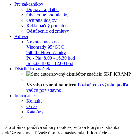
Pre zákazníkov
Doprava a platba
Obchodné podmienky
Ochrana údajov
Reklamačný poriadok
Odstúpenie od zmluvy
Adresa
Novotechno s.r.o.
Vinohrady 9546/3C
940 02 Nové Zámky
Po - Pia: 8.00 - 16.30 hod
Sobota: 8.00 - 12.00 hod
Distribútor značiek
Výroba tesnení na mieru
Postaráme o výrobu podľa
vašich požiadavok.
Informácie
Kontakt
O nás
Katalógy
Táto stránka používa súbory cookies, vďaka ktorým si stránka
dokáže zapamätať Vaše úkony a nastavenia. Informácie o