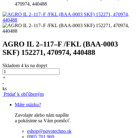
470974, 440488
AGRO IL 2–117–F /FKL (BAA-0003
SKF) 152271, 470974, 440488
Skladom 4 ks
na dopyt
+
-
ks
Pridať k obľúbeným
Máte otázku?
Zavolajte alebo nám napíšte
a pokúsime sa Vám pomôcť.
eshop@novotechno.sk
0905 701 969