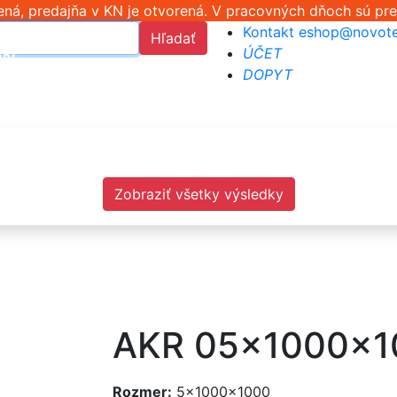
ná, predajňa v KN je otvorená. V pracovných dňoch sú pre
Kontakt
eshop@novote
Hľadať
ÚČET
DOPYT
Zobraziť všetky výsledky
AKR 05x1000x
Rozmer:
5x1000x1000