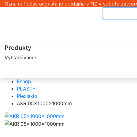
Oznam: Počas augusta je predajňa v NZ v sobotu zatvore
Produkty
Vyhľadávame
Eshop
PLASTY
Plexisklo
AKR 05x1000x1000mm