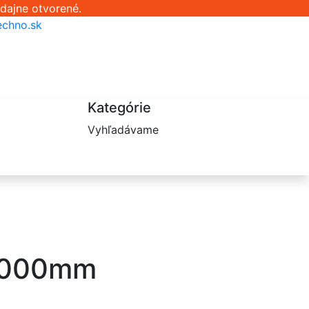
dajne otvorené.
chno.sk
Kategórie
Vyhľadávame
1000mm