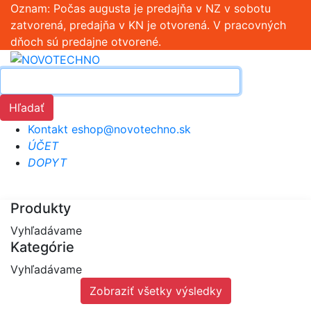
Oznam: Počas augusta je predajňa v NZ v sobotu
zatvorená, predajňa v KN je otvorená. V pracovných
dňoch sú predajne otvorené.
Hľadať
Kontakt
eshop@novotechno.sk
ÚČET
DOPYT
Produkty
Vyhľadávame
Kategórie
Vyhľadávame
Zobraziť všetky výsledky