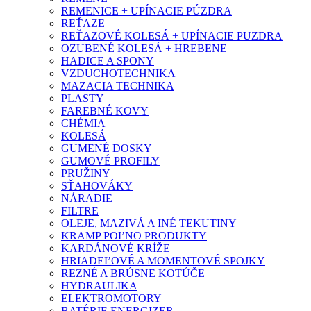
REMENICE + UPÍNACIE PÚZDRA
REŤAZE
REŤAZOVÉ KOLESÁ + UPÍNACIE PUZDRA
OZUBENÉ KOLESÁ + HREBENE
HADICE A SPONY
VZDUCHOTECHNIKA
MAZACIA TECHNIKA
PLASTY
FAREBNÉ KOVY
CHÉMIA
KOLESÁ
GUMENÉ DOSKY
GUMOVÉ PROFILY
PRUŽINY
SŤAHOVÁKY
NÁRADIE
FILTRE
OLEJE, MAZIVÁ A INÉ TEKUTINY
KRAMP POĽNO PRODUKTY
KARDÁNOVÉ KRÍŽE
HRIADEĽOVÉ A MOMENTOVÉ SPOJKY
REZNÉ A BRÚSNE KOTÚČE
HYDRAULIKA
ELEKTROMOTORY
BATÉRIE ENERGIZER