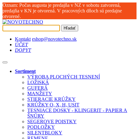
Oznam: Počas augusta je predajňa v NZ v sobotu zatvorená,
predajňa v KN je otvorená. V pracovných dňoch sú predajne
otvorené.
Hľadať
Kontakt
eshop@novotechno.sk
ÚČET
DOPYT
Sortiment
VÝROBA PLOCHÝCH TESNENÍ
LOŽISKÁ
GUFERÁ
MANŽETY
STIERACIE KRÚŽKY
KRÚŽKY O, X, H, USIT
TESNIACE DOSKY - KLINGERIT - PAPIER A
ŠNÚRY
SEGEROVE POISTKY
PODLOŽKY
SILENTBLOKY
REMENE