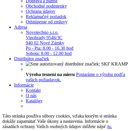
Doprava a platba
Obchodné podmienky
Ochrana údajov
Reklamačný poriadok
Odstúpenie od zmluvy
Adresa
Novotechno s.r.o.
Vinohrady 9546/3C
940 02 Nové Zámky
Po - Pia: 8.00 - 16.30 hod
Sobota: 8.00 - 12.00 hod
Distribútor značiek
Výroba tesnení na mieru
Postaráme o výrobu podľa
vašich požiadavok.
Informácie
Kontakt
O nás
Katalógy
Táto stránka používa súbory cookies, vďaka ktorým si stránka
dokáže zapamätať Vaše úkony a nastavenia. Informácie o
zásadách ochrany Vašich osobných údajov môžete nájsť
tu.