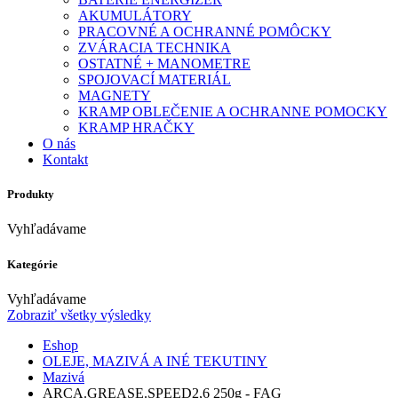
AKUMULÁTORY
PRACOVNÉ A OCHRANNÉ POMÔCKY
ZVÁRACIA TECHNIKA
OSTATNÉ + MANOMETRE
SPOJOVACÍ MATERIÁL
MAGNETY
KRAMP OBLEČENIE A OCHRANNE POMOCKY
KRAMP HRAČKY
O nás
Kontakt
Produkty
Vyhľadávame
Kategórie
Vyhľadávame
Zobraziť všetky výsledky
Eshop
OLEJE, MAZIVÁ A INÉ TEKUTINY
Mazivá
ARCA.GREASE.SPEED2,6 250g - FAG