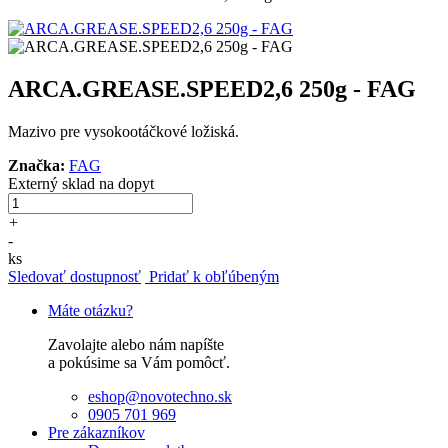
ARCA.GREASE.SPEED2,6 250g - FAG
Mazivo pre vysokootáčkové ložiská.
Značka:
FAG
Externý sklad
na dopyt
+
-
ks
Sledovať dostupnosť
Pridať k obľúbeným
Máte otázku?
Zavolajte alebo nám napíšte
a pokúsime sa Vám pomôcť.
eshop@novotechno.sk
0905 701 969
Pre zákazníkov