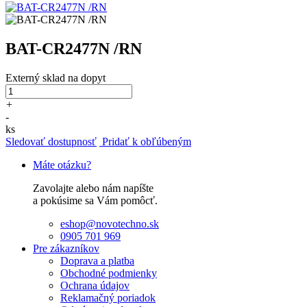
BAT-CR2477N /RN
Externý sklad
na dopyt
+
-
ks
Sledovať dostupnosť
Pridať k obľúbeným
Máte otázku?
Zavolajte alebo nám napíšte
a pokúsime sa Vám pomôcť.
eshop@novotechno.sk
0905 701 969
Pre zákazníkov
Doprava a platba
Obchodné podmienky
Ochrana údajov
Reklamačný poriadok