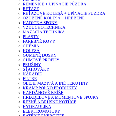
REMENICE + UPÍNACIE PÚZDRA
REŤAZE
REŤAZOVÉ KOLESÁ + UPÍNACIE PUZDRA
OZUBENÉ KOLESÁ + HREBENE
HADICE A SPONY
VZDUCHOTECHNIKA
MAZACIA TECHNIKA
PLASTY
FAREBNÉ KOVY
CHÉMIA
KOLESÁ
GUMENÉ DOSKY
GUMOVÉ PROFILY
PRUŽINY
SŤAHOVÁKY
NÁRADIE
FILTRE
OLEJE, MAZIVÁ A INÉ TEKUTINY
KRAMP POĽNO PRODUKTY
KARDÁNOVÉ KRÍŽE
HRIADEĽOVÉ A MOMENTOVÉ SPOJKY
REZNÉ A BRÚSNE KOTÚČE
HYDRAULIKA
ELEKTROMOTORY
BATÉRIE ENERGIZER