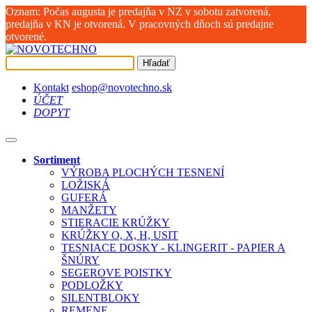
Oznam: Počas augusta je predajňa v NZ v sobotu zatvorená,
predajňa v KN je otvorená. V pracovných dňoch sú predajne
otvorené.
Hľadať
Kontakt
eshop@novotechno.sk
ÚČET
DOPYT
Sortiment
VÝROBA PLOCHÝCH TESNENÍ
LOŽISKÁ
GUFERÁ
MANŽETY
STIERACIE KRÚŽKY
KRÚŽKY O, X, H, USIT
TESNIACE DOSKY - KLINGERIT - PAPIER A
ŠNÚRY
SEGEROVE POISTKY
PODLOŽKY
SILENTBLOKY
REMENE