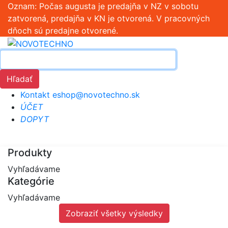
Oznam: Počas augusta je predajňa v NZ v sobotu
zatvorená, predajňa v KN je otvorená. V pracovných
dňoch sú predajne otvorené.
Hľadať
Kontakt
eshop@novotechno.sk
ÚČET
DOPYT
Produkty
Vyhľadávame
Kategórie
Vyhľadávame
Zobraziť všetky výsledky