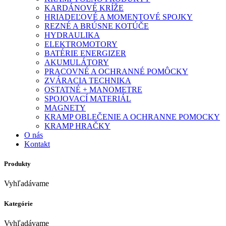
KARDÁNOVÉ KRÍŽE
HRIADEĽOVÉ A MOMENTOVÉ SPOJKY
REZNÉ A BRÚSNE KOTÚČE
HYDRAULIKA
ELEKTROMOTORY
BATÉRIE ENERGIZER
AKUMULÁTORY
PRACOVNÉ A OCHRANNÉ POMÔCKY
ZVÁRACIA TECHNIKA
OSTATNÉ + MANOMETRE
SPOJOVACÍ MATERIÁL
MAGNETY
KRAMP OBLEČENIE A OCHRANNE POMOCKY
KRAMP HRAČKY
O nás
Kontakt
Produkty
Vyhľadávame
Kategórie
Vyhľadávame