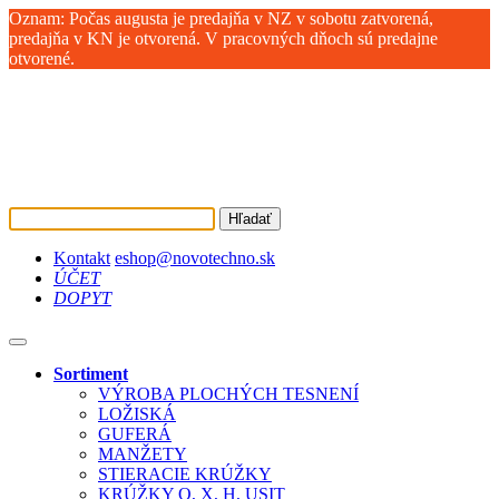
Oznam: Počas augusta je predajňa v NZ v sobotu zatvorená,
predajňa v KN je otvorená. V pracovných dňoch sú predajne
otvorené.
Hľadať
Kontakt
eshop@novotechno.sk
ÚČET
DOPYT
Sortiment
VÝROBA PLOCHÝCH TESNENÍ
LOŽISKÁ
GUFERÁ
MANŽETY
STIERACIE KRÚŽKY
KRÚŽKY O, X, H, USIT