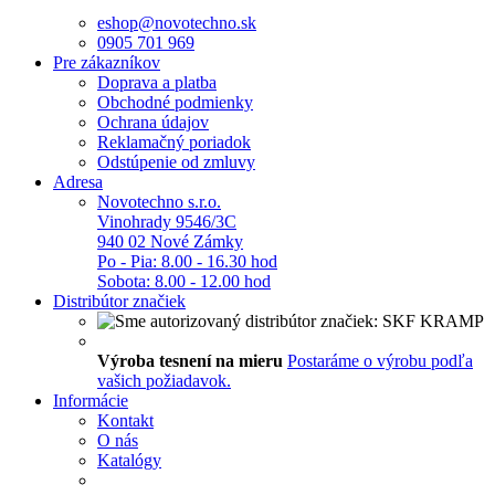
eshop@novotechno.sk
0905 701 969
Pre zákazníkov
Doprava a platba
Obchodné podmienky
Ochrana údajov
Reklamačný poriadok
Odstúpenie od zmluvy
Adresa
Novotechno s.r.o.
Vinohrady 9546/3C
940 02 Nové Zámky
Po - Pia: 8.00 - 16.30 hod
Sobota: 8.00 - 12.00 hod
Distribútor značiek
Výroba tesnení na mieru
Postaráme o výrobu podľa
vašich požiadavok.
Informácie
Kontakt
O nás
Katalógy