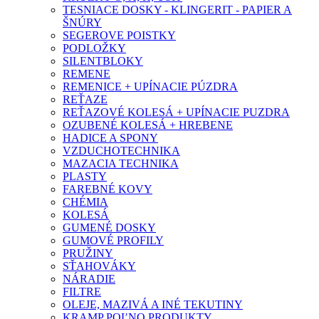
TESNIACE DOSKY - KLINGERIT - PAPIER A
ŠNÚRY
SEGEROVE POISTKY
PODLOŽKY
SILENTBLOKY
REMENE
REMENICE + UPÍNACIE PÚZDRA
REŤAZE
REŤAZOVÉ KOLESÁ + UPÍNACIE PUZDRA
OZUBENÉ KOLESÁ + HREBENE
HADICE A SPONY
VZDUCHOTECHNIKA
MAZACIA TECHNIKA
PLASTY
FAREBNÉ KOVY
CHÉMIA
KOLESÁ
GUMENÉ DOSKY
GUMOVÉ PROFILY
PRUŽINY
SŤAHOVÁKY
NÁRADIE
FILTRE
OLEJE, MAZIVÁ A INÉ TEKUTINY
KRAMP POĽNO PRODUKTY