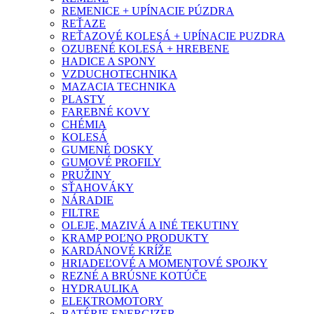
REMENICE + UPÍNACIE PÚZDRA
REŤAZE
REŤAZOVÉ KOLESÁ + UPÍNACIE PUZDRA
OZUBENÉ KOLESÁ + HREBENE
HADICE A SPONY
VZDUCHOTECHNIKA
MAZACIA TECHNIKA
PLASTY
FAREBNÉ KOVY
CHÉMIA
KOLESÁ
GUMENÉ DOSKY
GUMOVÉ PROFILY
PRUŽINY
SŤAHOVÁKY
NÁRADIE
FILTRE
OLEJE, MAZIVÁ A INÉ TEKUTINY
KRAMP POĽNO PRODUKTY
KARDÁNOVÉ KRÍŽE
HRIADEĽOVÉ A MOMENTOVÉ SPOJKY
REZNÉ A BRÚSNE KOTÚČE
HYDRAULIKA
ELEKTROMOTORY
BATÉRIE ENERGIZER