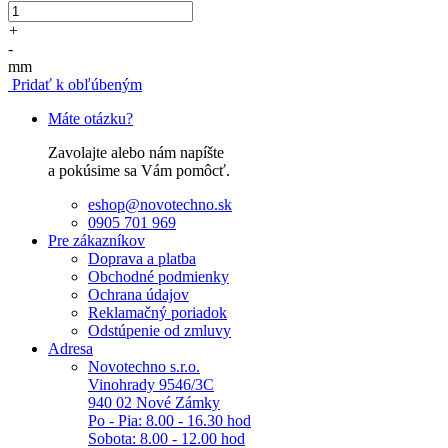
+
-
mm
Pridať k obľúbeným
Máte otázku?
Zavolajte alebo nám napíšte
a pokúsime sa Vám pomôcť.
eshop@novotechno.sk
0905 701 969
Pre zákazníkov
Doprava a platba
Obchodné podmienky
Ochrana údajov
Reklamačný poriadok
Odstúpenie od zmluvy
Adresa
Novotechno s.r.o.
Vinohrady 9546/3C
940 02 Nové Zámky
Po - Pia: 8.00 - 16.30 hod
Sobota: 8.00 - 12.00 hod