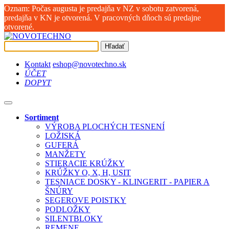
Oznam: Počas augusta je predajňa v NZ v sobotu zatvorená,
predajňa v KN je otvorená. V pracovných dňoch sú predajne
otvorené.
Hľadať
Kontakt
eshop@novotechno.sk
ÚČET
DOPYT
Sortiment
VÝROBA PLOCHÝCH TESNENÍ
LOŽISKÁ
GUFERÁ
MANŽETY
STIERACIE KRÚŽKY
KRÚŽKY O, X, H, USIT
TESNIACE DOSKY - KLINGERIT - PAPIER A
ŠNÚRY
SEGEROVE POISTKY
PODLOŽKY
SILENTBLOKY
REMENE