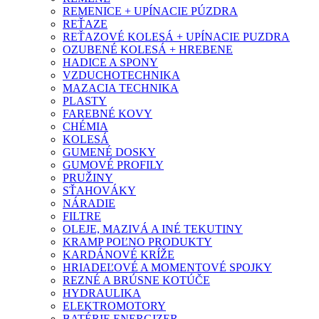
REMENICE + UPÍNACIE PÚZDRA
REŤAZE
REŤAZOVÉ KOLESÁ + UPÍNACIE PUZDRA
OZUBENÉ KOLESÁ + HREBENE
HADICE A SPONY
VZDUCHOTECHNIKA
MAZACIA TECHNIKA
PLASTY
FAREBNÉ KOVY
CHÉMIA
KOLESÁ
GUMENÉ DOSKY
GUMOVÉ PROFILY
PRUŽINY
SŤAHOVÁKY
NÁRADIE
FILTRE
OLEJE, MAZIVÁ A INÉ TEKUTINY
KRAMP POĽNO PRODUKTY
KARDÁNOVÉ KRÍŽE
HRIADEĽOVÉ A MOMENTOVÉ SPOJKY
REZNÉ A BRÚSNE KOTÚČE
HYDRAULIKA
ELEKTROMOTORY
BATÉRIE ENERGIZER