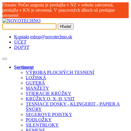
Oznam: Počas augusta je predajňa v NZ v sobotu zatvorená,
predajňa v KN je otvorená. V pracovných dňoch sú predajne
otvorené.
Hľadať
Kontakt
eshop@novotechno.sk
ÚČET
DOPYT
Sortiment
VÝROBA PLOCHÝCH TESNENÍ
LOŽISKÁ
GUFERÁ
MANŽETY
STIERACIE KRÚŽKY
KRÚŽKY O, X, H, USIT
TESNIACE DOSKY - KLINGERIT - PAPIER A
ŠNÚRY
SEGEROVE POISTKY
PODLOŽKY
SILENTBLOKY
REMENE