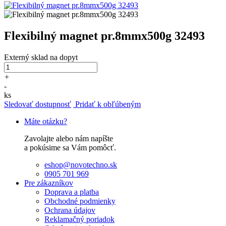
Flexibilný magnet pr.8mmx500g 32493
Externý sklad
na dopyt
+
-
ks
Sledovať dostupnosť
Pridať k obľúbeným
Máte otázku?
Zavolajte alebo nám napíšte
a pokúsime sa Vám pomôcť.
eshop@novotechno.sk
0905 701 969
Pre zákazníkov
Doprava a platba
Obchodné podmienky
Ochrana údajov
Reklamačný poriadok