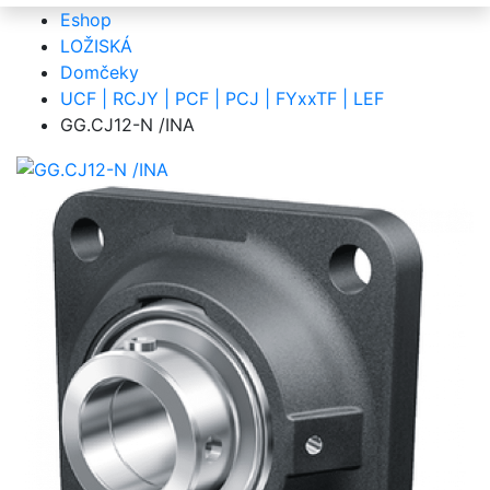
Eshop
LOŽISKÁ
Domčeky
UCF | RCJY | PCF | PCJ | FYxxTF | LEF
GG.CJ12-N /INA