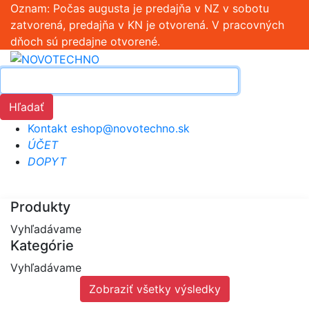
Oznam: Počas augusta je predajňa v NZ v sobotu
zatvorená, predajňa v KN je otvorená. V pracovných
dňoch sú predajne otvorené.
Hľadať
Kontakt
eshop@novotechno.sk
ÚČET
DOPYT
Produkty
Vyhľadávame
Kategórie
Vyhľadávame
Zobraziť všetky výsledky