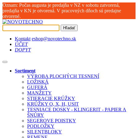
Oznam: Počas augusta je predajňa v NZ v sobotu zatvorená,
predajňa v KN je otvorená. V pracovných dňoch sú predajne
otvorené.
Hľadať
Kontakt
eshop@novotechno.sk
ÚČET
DOPYT
Sortiment
VÝROBA PLOCHÝCH TESNENÍ
LOŽISKÁ
GUFERÁ
MANŽETY
STIERACIE KRÚŽKY
KRÚŽKY O, X, H, USIT
TESNIACE DOSKY - KLINGERIT - PAPIER A
ŠNÚRY
SEGEROVE POISTKY
PODLOŽKY
SILENTBLOKY
REMENE