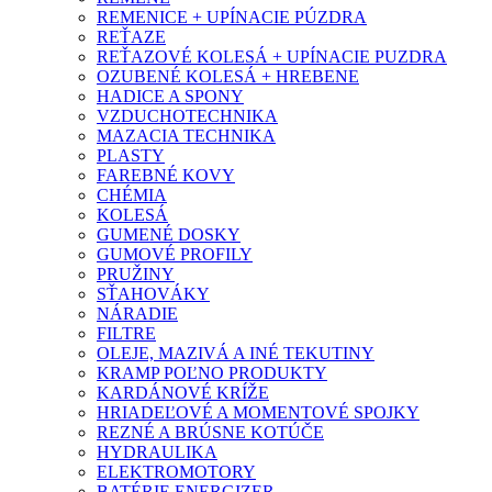
REMENICE + UPÍNACIE PÚZDRA
REŤAZE
REŤAZOVÉ KOLESÁ + UPÍNACIE PUZDRA
OZUBENÉ KOLESÁ + HREBENE
HADICE A SPONY
VZDUCHOTECHNIKA
MAZACIA TECHNIKA
PLASTY
FAREBNÉ KOVY
CHÉMIA
KOLESÁ
GUMENÉ DOSKY
GUMOVÉ PROFILY
PRUŽINY
SŤAHOVÁKY
NÁRADIE
FILTRE
OLEJE, MAZIVÁ A INÉ TEKUTINY
KRAMP POĽNO PRODUKTY
KARDÁNOVÉ KRÍŽE
HRIADEĽOVÉ A MOMENTOVÉ SPOJKY
REZNÉ A BRÚSNE KOTÚČE
HYDRAULIKA
ELEKTROMOTORY
BATÉRIE ENERGIZER