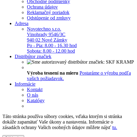
Obchodné podmienky
Ochrana údajov
Reklamačný poriadok
Odstúpenie od zmluvy
Adresa
Novotechno s.r.o.
Vinohrady 9546/3C
940 02 Nové Zámky
Po - Pia: 8.00 - 16.30 hod
Sobota: 8.00 - 12.00 hod
Distribútor značiek
Výroba tesnení na mieru
Postaráme o výrobu podľa
vašich požiadavok.
Informácie
Kontakt
O nás
Katalógy
Táto stránka používa súbory cookies, vďaka ktorým si stránka
dokáže zapamätať Vaše úkony a nastavenia. Informácie o
zásadách ochrany Vašich osobných údajov môžete nájsť
tu.