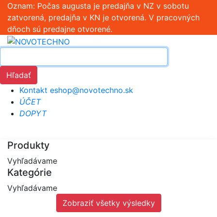
Oznam: Počas augusta je predajňa v NZ v sobotu
zatvorená, predajňa v KN je otvorená. V pracovných
dňoch sú predajne otvorené.
Hľadať
Kontakt
eshop@novotechno.sk
ÚČET
DOPYT
Produkty
Vyhľadávame
Kategórie
Vyhľadávame
Zobraziť všetky výsledky