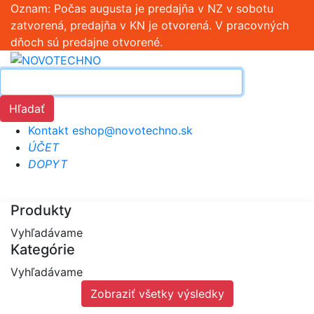
Oznam: Počas augusta je predajňa v NZ v sobotu
zatvorená, predajňa v KN je otvorená. V pracovných
dňoch sú predajne otvorené.
Hľadať
Kontakt
eshop@novotechno.sk
ÚČET
DOPYT
Produkty
Vyhľadávame
Kategórie
Vyhľadávame
Zobraziť všetky výsledky