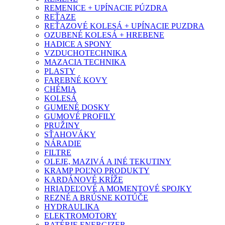
REMENICE + UPÍNACIE PÚZDRA
REŤAZE
REŤAZOVÉ KOLESÁ + UPÍNACIE PUZDRA
OZUBENÉ KOLESÁ + HREBENE
HADICE A SPONY
VZDUCHOTECHNIKA
MAZACIA TECHNIKA
PLASTY
FAREBNÉ KOVY
CHÉMIA
KOLESÁ
GUMENÉ DOSKY
GUMOVÉ PROFILY
PRUŽINY
SŤAHOVÁKY
NÁRADIE
FILTRE
OLEJE, MAZIVÁ A INÉ TEKUTINY
KRAMP POĽNO PRODUKTY
KARDÁNOVÉ KRÍŽE
HRIADEĽOVÉ A MOMENTOVÉ SPOJKY
REZNÉ A BRÚSNE KOTÚČE
HYDRAULIKA
ELEKTROMOTORY
BATÉRIE ENERGIZER