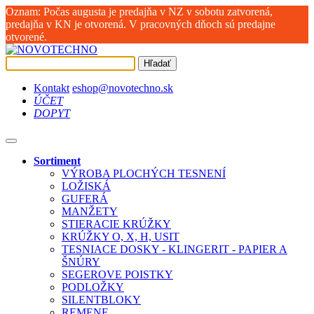
Oznam: Počas augusta je predajňa v NZ v sobotu zatvorená,
predajňa v KN je otvorená. V pracovných dňoch sú predajne
otvorené.
Hľadať
Kontakt
eshop@novotechno.sk
ÚČET
DOPYT
Sortiment
VÝROBA PLOCHÝCH TESNENÍ
LOŽISKÁ
GUFERÁ
MANŽETY
STIERACIE KRÚŽKY
KRÚŽKY O, X, H, USIT
TESNIACE DOSKY - KLINGERIT - PAPIER A
ŠNÚRY
SEGEROVE POISTKY
PODLOŽKY
SILENTBLOKY
REMENE