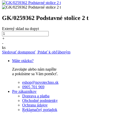
GK/0259362 Podstavné stolice 2 t
Externý sklad
na dopyt
+
-
ks
Sledovať dostupnosť
Pridať k obľúbeným
Máte otázku?
Zavolajte alebo nám napíšte
a pokúsime sa Vám pomôcť.
eshop@novotechno.sk
0905 701 969
Pre zákazníkov
Doprava a platba
Obchodné podmienky
Ochrana údajov
Reklamačný poriadok