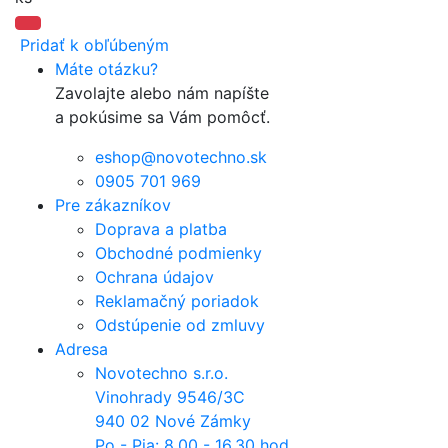
Pridať k obľúbeným
Máte otázku?
Zavolajte alebo nám napíšte
a pokúsime sa Vám pomôcť.
eshop@novotechno.sk
0905 701 969
Pre zákazníkov
Doprava a platba
Obchodné podmienky
Ochrana údajov
Reklamačný poriadok
Odstúpenie od zmluvy
Adresa
Novotechno s.r.o.
Vinohrady 9546/3C
940 02 Nové Zámky
Po - Pia: 8.00 - 16.30 hod