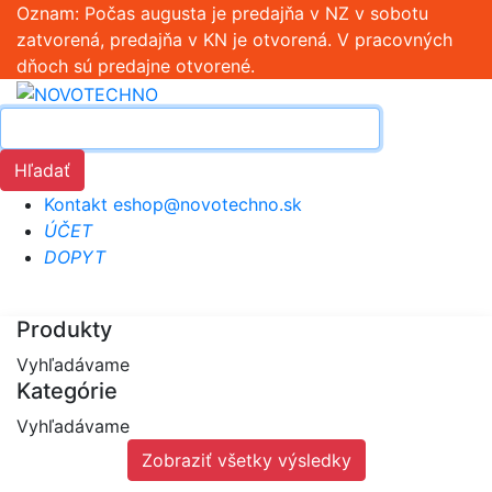
Oznam: Počas augusta je predajňa v NZ v sobotu
zatvorená, predajňa v KN je otvorená. V pracovných
dňoch sú predajne otvorené.
Hľadať
Kontakt
eshop@novotechno.sk
ÚČET
DOPYT
Produkty
Vyhľadávame
Kategórie
Vyhľadávame
Zobraziť všetky výsledky