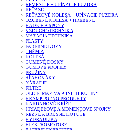
REMENICE + UPÍNACIE PÚZDRA
REŤAZE
REŤAZOVÉ KOLESÁ + UPÍNACIE PUZDRA
OZUBENÉ KOLESÁ + HREBENE
HADICE A SPONY
VZDUCHOTECHNIKA
MAZACIA TECHNIKA
PLASTY
FAREBNÉ KOVY
CHÉMIA
KOLESÁ
GUMENÉ DOSKY
GUMOVÉ PROFILY
PRUŽINY
SŤAHOVÁKY
NÁRADIE
FILTRE
OLEJE, MAZIVÁ A INÉ TEKUTINY
KRAMP POĽNO PRODUKTY
KARDÁNOVÉ KRÍŽE
HRIADEĽOVÉ A MOMENTOVÉ SPOJKY
REZNÉ A BRÚSNE KOTÚČE
HYDRAULIKA
ELEKTROMOTORY
BATÉRIE ENERGIZER