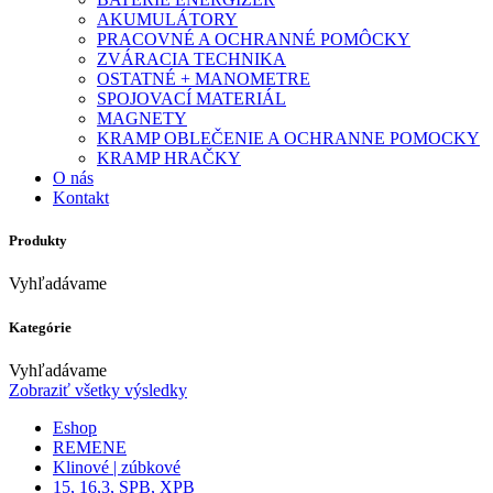
AKUMULÁTORY
PRACOVNÉ A OCHRANNÉ POMÔCKY
ZVÁRACIA TECHNIKA
OSTATNÉ + MANOMETRE
SPOJOVACÍ MATERIÁL
MAGNETY
KRAMP OBLEČENIE A OCHRANNE POMOCKY
KRAMP HRAČKY
O nás
Kontakt
Produkty
Vyhľadávame
Kategórie
Vyhľadávame
Zobraziť všetky výsledky
Eshop
REMENE
Klinové | zúbkové
15, 16,3, SPB, XPB