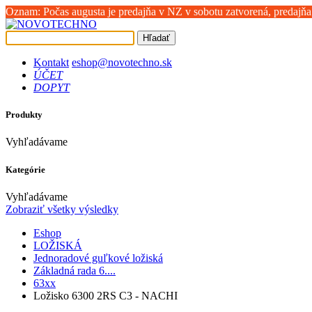
Oznam: Počas augusta je predajňa v NZ v sobotu zatvorená, predajňa
Hľadať
Kontakt
eshop@novotechno.sk
ÚČET
DOPYT
Produkty
Vyhľadávame
Kategórie
Vyhľadávame
Zobraziť všetky výsledky
Eshop
LOŽISKÁ
Jednoradové guľkové ložiská
Základná rada 6....
63xx
Ložisko 6300 2RS C3 - NACHI