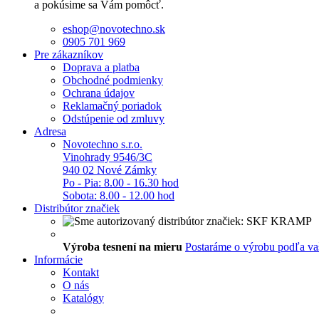
a pokúsime sa Vám pomôcť.
eshop@novotechno.sk
0905 701 969
Pre zákazníkov
Doprava a platba
Obchodné podmienky
Ochrana údajov
Reklamačný poriadok
Odstúpenie od zmluvy
Adresa
Novotechno s.r.o.
Vinohrady 9546/3C
940 02 Nové Zámky
Po - Pia: 8.00 - 16.30 hod
Sobota: 8.00 - 12.00 hod
Distribútor značiek
Výroba tesnení na mieru
Postaráme o výrobu podľa va
Informácie
Kontakt
O nás
Katalógy