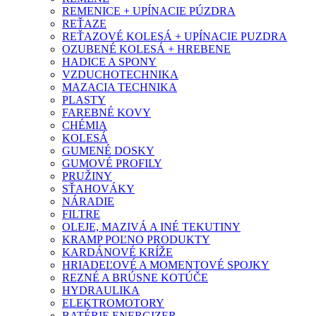
REMENICE + UPÍNACIE PÚZDRA
REŤAZE
REŤAZOVÉ KOLESÁ + UPÍNACIE PUZDRA
OZUBENÉ KOLESÁ + HREBENE
HADICE A SPONY
VZDUCHOTECHNIKA
MAZACIA TECHNIKA
PLASTY
FAREBNÉ KOVY
CHÉMIA
KOLESÁ
GUMENÉ DOSKY
GUMOVÉ PROFILY
PRUŽINY
SŤAHOVÁKY
NÁRADIE
FILTRE
OLEJE, MAZIVÁ A INÉ TEKUTINY
KRAMP POĽNO PRODUKTY
KARDÁNOVÉ KRÍŽE
HRIADEĽOVÉ A MOMENTOVÉ SPOJKY
REZNÉ A BRÚSNE KOTÚČE
HYDRAULIKA
ELEKTROMOTORY
BATÉRIE ENERGIZER