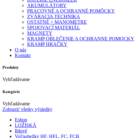
AKUMULÁTORY
PRACOVNÉ A OCHRANNÉ POMÔCKY
ZVÁRACIA TECHNIKA
OSTATNÉ + MANOMETRE
SPOJOVACÍ MATERIÁL
MAGNETY
KRAMP OBLEČENIE A OCHRANNE POMOCKY
KRAMP HRAČKY
O nás
Kontakt
Produkty
Vyhľadávame
Kategórie
Vyhľadávame
Zobraziť všetky výsledky
Eshop
LOŽISKÁ
Ihlové
Voľnobežky HF, HFL, FC, FCB