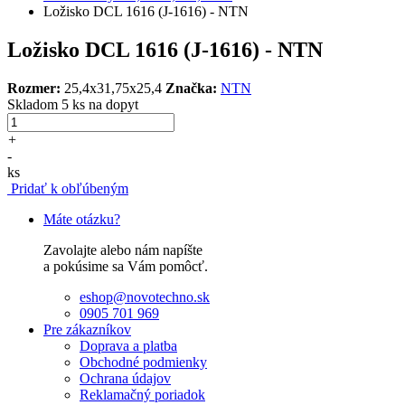
Ložisko DCL 1616 (J-1616) - NTN
Ložisko DCL 1616 (J-1616) - NTN
Rozmer:
25,4x31,75x25,4
Značka:
NTN
Skladom 5 ks
na dopyt
+
-
ks
Pridať k obľúbeným
Máte otázku?
Zavolajte alebo nám napíšte
a pokúsime sa Vám pomôcť.
eshop@novotechno.sk
0905 701 969
Pre zákazníkov
Doprava a platba
Obchodné podmienky
Ochrana údajov
Reklamačný poriadok