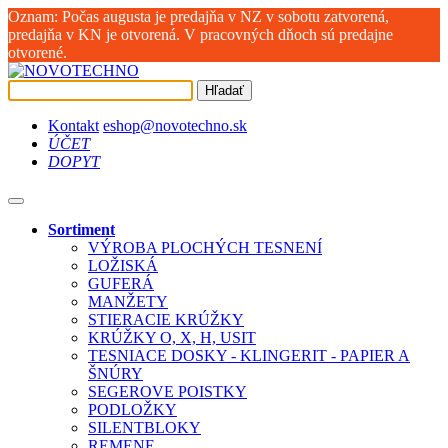
Oznam: Počas augusta je predajňa v NZ v sobotu zatvorená,
predajňa v KN je otvorená. V pracovných dňoch sú predajne
otvorené.
Hľadať
Kontakt
eshop@novotechno.sk
ÚČET
DOPYT
Sortiment
VÝROBA PLOCHÝCH TESNENÍ
LOŽISKÁ
GUFERÁ
MANŽETY
STIERACIE KRÚŽKY
KRÚŽKY O, X, H, USIT
TESNIACE DOSKY - KLINGERIT - PAPIER A
ŠNÚRY
SEGEROVE POISTKY
PODLOŽKY
SILENTBLOKY
REMENE