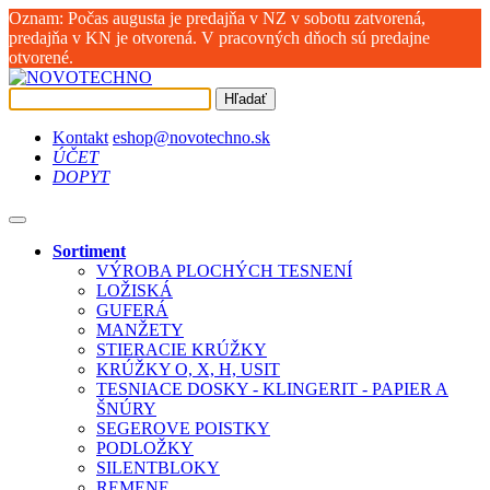
Oznam: Počas augusta je predajňa v NZ v sobotu zatvorená,
predajňa v KN je otvorená. V pracovných dňoch sú predajne
otvorené.
Hľadať
Kontakt
eshop@novotechno.sk
ÚČET
DOPYT
Sortiment
VÝROBA PLOCHÝCH TESNENÍ
LOŽISKÁ
GUFERÁ
MANŽETY
STIERACIE KRÚŽKY
KRÚŽKY O, X, H, USIT
TESNIACE DOSKY - KLINGERIT - PAPIER A
ŠNÚRY
SEGEROVE POISTKY
PODLOŽKY
SILENTBLOKY
REMENE