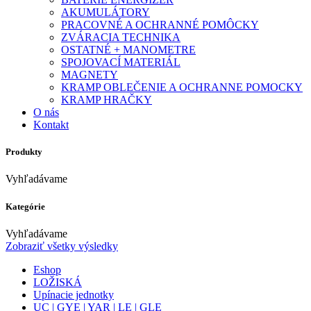
AKUMULÁTORY
PRACOVNÉ A OCHRANNÉ POMÔCKY
ZVÁRACIA TECHNIKA
OSTATNÉ + MANOMETRE
SPOJOVACÍ MATERIÁL
MAGNETY
KRAMP OBLEČENIE A OCHRANNE POMOCKY
KRAMP HRAČKY
O nás
Kontakt
Produkty
Vyhľadávame
Kategórie
Vyhľadávame
Zobraziť všetky výsledky
Eshop
LOŽISKÁ
Upínacie jednotky
UC | GYE | YAR | LE | GLE