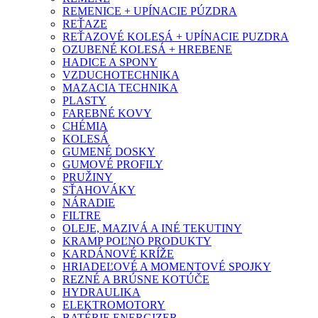
REMENICE + UPÍNACIE PÚZDRA
REŤAZE
REŤAZOVÉ KOLESÁ + UPÍNACIE PUZDRA
OZUBENÉ KOLESÁ + HREBENE
HADICE A SPONY
VZDUCHOTECHNIKA
MAZACIA TECHNIKA
PLASTY
FAREBNÉ KOVY
CHÉMIA
KOLESÁ
GUMENÉ DOSKY
GUMOVÉ PROFILY
PRUŽINY
SŤAHOVÁKY
NÁRADIE
FILTRE
OLEJE, MAZIVÁ A INÉ TEKUTINY
KRAMP POĽNO PRODUKTY
KARDÁNOVÉ KRÍŽE
HRIADEĽOVÉ A MOMENTOVÉ SPOJKY
REZNÉ A BRÚSNE KOTÚČE
HYDRAULIKA
ELEKTROMOTORY
BATÉRIE ENERGIZER