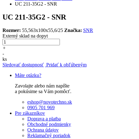
UC 211-35G2 - SNR
UC 211-35G2 - SNR
Rozmer:
55,563x100x55,6/25
Značka:
SNR
Externý sklad
na dopyt
+
-
ks
Sledovať dostupnosť
Pridať k obľúbeným
Máte otázku?
Zavolajte alebo nám napíšte
a pokúsime sa Vám pomôcť.
eshop@novotechno.sk
0905 701 969
Pre zákazníkov
Doprava a platba
Obchodné podmienky
Ochrana údajov
Reklamačný poriadok