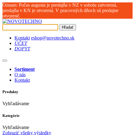
Oznam: Počas augusta je predajňa v NZ v sobotu zatvorená,
predajňa v KN je otvorená. V pracovných dňoch sú predajne
otvorené.
Hľadať
Kontakt
eshop@novotechno.sk
ÚČET
DOPYT
Sortiment
O nás
Kontakt
Produkty
Vyhľadávame
Kategórie
Vyhľadávame
Zobraziť všetky výsledky