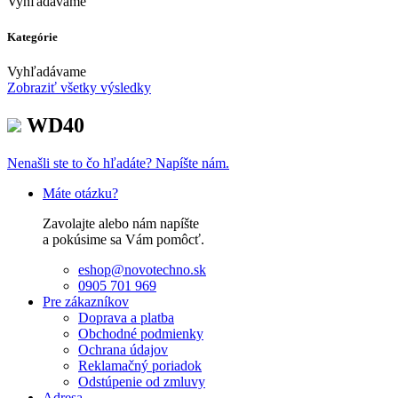
Vyhľadávame
Kategórie
Vyhľadávame
Zobraziť všetky výsledky
WD40
Nenašli ste to čo hľadáte? Napíšte nám.
Máte otázku?
Zavolajte alebo nám napíšte
a pokúsime sa Vám pomôcť.
eshop@novotechno.sk
0905 701 969
Pre zákazníkov
Doprava a platba
Obchodné podmienky
Ochrana údajov
Reklamačný poriadok
Odstúpenie od zmluvy
Adresa