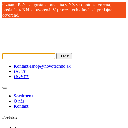
Oznam: Počas augusta je predajňa v NZ v sobotu zatvorená,
predajňa v KN je otvorená. V pracovných dňoch sú predajne
otvorené.
Hľadať
Kontakt
eshop@novotechno.sk
ÚČET
DOPYT
Sortiment
O nás
Kontakt
Produkty