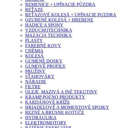
REMENICE + UPÍNACIE PÚZDRA
REŤAZE
REŤAZOVÉ KOLESÁ + UPÍNACIE PUZDRA
OZUBENÉ KOLESÁ + HREBENE
HADICE A SPONY
VZDUCHOTECHNIKA
MAZACIA TECHNIKA
PLASTY
FAREBNÉ KOVY
CHÉMIA
KOLESÁ
GUMENÉ DOSKY
GUMOVÉ PROFILY
PRUŽINY
SŤAHOVÁKY
NÁRADIE
FILTRE
OLEJE, MAZIVÁ A INÉ TEKUTINY
KRAMP POĽNO PRODUKTY
KARDÁNOVÉ KRÍŽE
HRIADEĽOVÉ A MOMENTOVÉ SPOJKY
REZNÉ A BRÚSNE KOTÚČE
HYDRAULIKA
ELEKTROMOTORY
BATÉRIE ENERGIZER