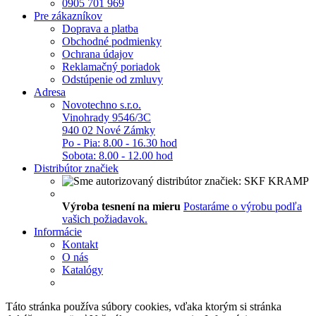
0905 701 969
Pre zákazníkov
Doprava a platba
Obchodné podmienky
Ochrana údajov
Reklamačný poriadok
Odstúpenie od zmluvy
Adresa
Novotechno s.r.o.
Vinohrady 9546/3C
940 02 Nové Zámky
Po - Pia: 8.00 - 16.30 hod
Sobota: 8.00 - 12.00 hod
Distribútor značiek
Výroba tesnení na mieru
Postaráme o výrobu podľa
vašich požiadavok.
Informácie
Kontakt
O nás
Katalógy
Táto stránka používa súbory cookies, vďaka ktorým si stránka