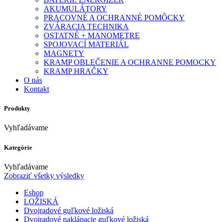
AKUMULÁTORY
PRACOVNÉ A OCHRANNÉ POMÔCKY
ZVÁRACIA TECHNIKA
OSTATNÉ + MANOMETRE
SPOJOVACÍ MATERIÁL
MAGNETY
KRAMP OBLEČENIE A OCHRANNE POMOCKY
KRAMP HRAČKY
O nás
Kontakt
Produkty
Vyhľadávame
Kategórie
Vyhľadávame
Zobraziť všetky výsledky
Eshop
LOŽISKÁ
Dvojradové guľkové ložiská
Dvojradové naklápacie guľkové ložiská