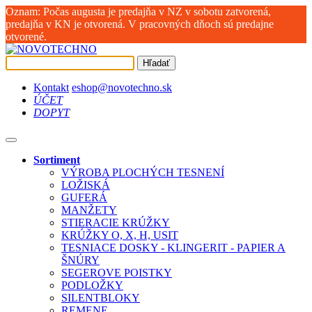
Oznam: Počas augusta je predajňa v NZ v sobotu zatvorená,
predajňa v KN je otvorená. V pracovných dňoch sú predajne
otvorené.
Hľadať
Kontakt
eshop@novotechno.sk
ÚČET
DOPYT
Sortiment
VÝROBA PLOCHÝCH TESNENÍ
LOŽISKÁ
GUFERÁ
MANŽETY
STIERACIE KRÚŽKY
KRÚŽKY O, X, H, USIT
TESNIACE DOSKY - KLINGERIT - PAPIER A
ŠNÚRY
SEGEROVE POISTKY
PODLOŽKY
SILENTBLOKY
REMENE