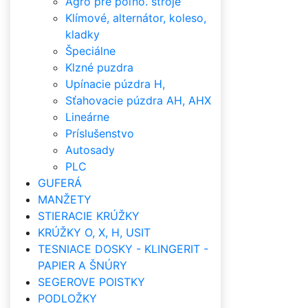
Agro pre poľno. stroje
Klímové, alternátor, koleso,
kladky
Špeciálne
Klzné puzdra
Upínacie púzdra H,
Sťahovacie púzdra AH, AHX
Lineárne
Príslušenstvo
Autosady
PLC
GUFERÁ
MANŽETY
STIERACIE KRÚŽKY
KRÚŽKY O, X, H, USIT
TESNIACE DOSKY - KLINGERIT -
PAPIER A ŠNÚRY
SEGEROVE POISTKY
PODLOŽKY