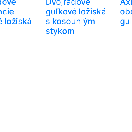
dové
Dvojradové
Ax
acie
guľkové ložiská
ob
 ložiská
s kosouhlým
guľ
stykom