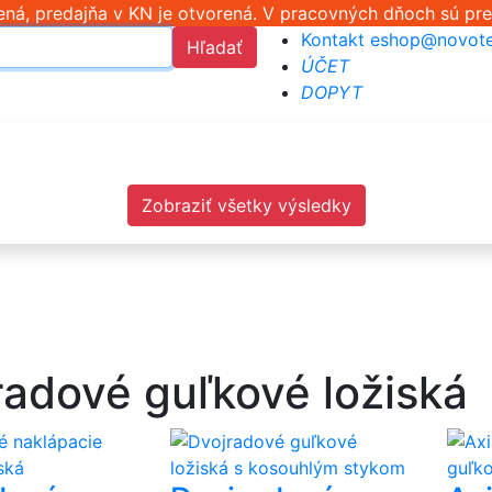
ná, predajňa v KN je otvorená. V pracovných dňoch sú pre
Kontakt
eshop@novote
Hľadať
ÚČET
DOPYT
Zobraziť všetky výsledky
radové guľkové ložiská