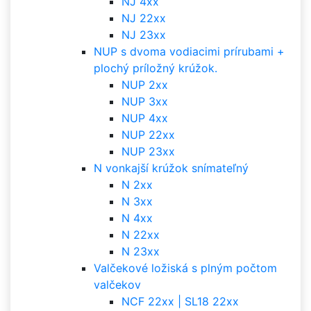
NJ 4xx
NJ 22xx
NJ 23xx
NUP s dvoma vodiacimi prírubami +
plochý príložný krúžok.
NUP 2xx
NUP 3xx
NUP 4xx
NUP 22xx
NUP 23xx
N vonkajší krúžok snímateľný
N 2xx
N 3xx
N 4xx
N 22xx
N 23xx
Valčekové ložiská s plným počtom
valčekov
NCF 22xx | SL18 22xx