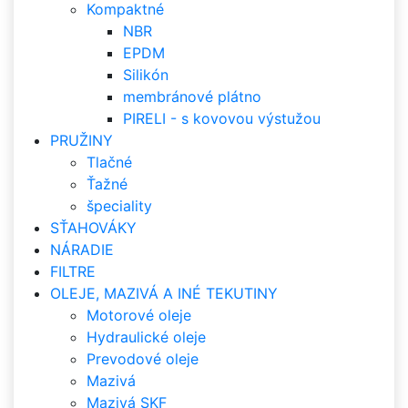
Kompaktné
NBR
EPDM
Silikón
membránové plátno
PIRELI - s kovovou výstužou
PRUŽINY
Tlačné
Ťažné
špeciality
SŤAHOVÁKY
NÁRADIE
FILTRE
OLEJE, MAZIVÁ A INÉ TEKUTINY
Motorové oleje
Hydraulické oleje
Prevodové oleje
Mazivá
Mazivá SKF