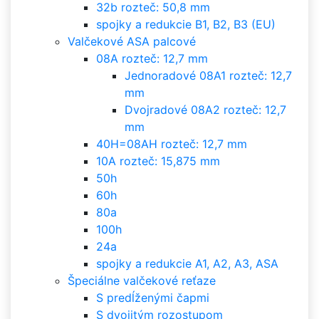
32b rozteč: 50,8 mm
spojky a redukcie B1, B2, B3 (EU)
Valčekové ASA palcové
08A rozteč: 12,7 mm
Jednoradové 08A1 rozteč: 12,7
mm
Dvojradové 08A2 rozteč: 12,7
mm
40H=08AH rozteč: 12,7 mm
10A rozteč: 15,875 mm
50h
60h
80a
100h
24a
spojky a redukcie A1, A2, A3, ASA
Špeciálne valčekové reťaze
S predĺženými čapmi
S dvojitým rozostupom