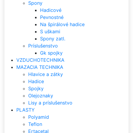
Spony
Hadicové
Pevnostné
Na špirálové hadice
S uškami
Spony zatl.
Príslušenstvo
Gk spojky
VZDUCHOTECHNIKA
MAZACIA TECHNIKA
Hlavice a zátky
Hadice
Spojky
Olejoznaky
Lisy a príslušenstvo
PLASTY
Polyamid
Teflon
Ertacetal