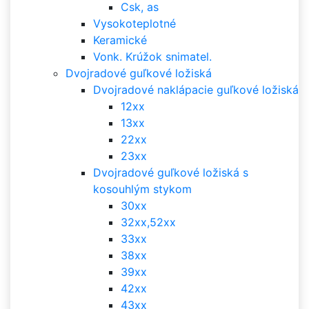
Csk, as
Vysokoteplotné
Keramické
Vonk. Krúžok snimatel.
Dvojradové guľkové ložiská
Dvojradové naklápacie guľkové ložiská
12xx
13xx
22xx
23xx
Dvojradové guľkové ložiská s
kosouhlým stykom
30xx
32xx,52xx
33xx
38xx
39xx
42xx
43xx