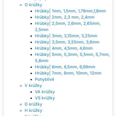
O krúžky
Hrúbky| 1mm, 1,5mm, 1,78mm,1,8mm
Hrúbky| 2mm, 2,3 mm, 2,4mm
Hrúbky| 2,5mm, 2,6mm, 2,65mm,
2,5mm
Hrúbky| 3mm, 3,15mm, 3,25mm
Hrúbky| 3,5mm, 3,55mm, 3,6mm
Hrúbky| 4mm, 4,5mm, 4,6mm
Hrúbky| 5mm, 5,3mm, 5,5mm, 5,7mm,
5,8mm
Hrúbky| 6mm, 6,5mm, 6,99mm
Hrúbky| 7mm, 8mm, 10mm, 12mm
Pohyblivé
V krúžky
VA krúžky
VS krúžky
D krúžky
H krúžky