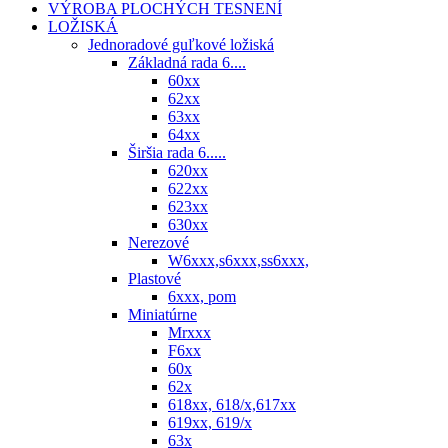
VÝROBA PLOCHÝCH TESNENÍ
LOŽISKÁ
Jednoradové guľkové ložiská
Základná rada 6....
60xx
62xx
63xx
64xx
Širšia rada 6.....
620xx
622xx
623xx
630xx
Nerezové
W6xxx,s6xxx,ss6xxx,
Plastové
6xxx, pom
Miniatúrne
Mrxxx
F6xx
60x
62x
618xx, 618/x,617xx
619xx, 619/x
63x