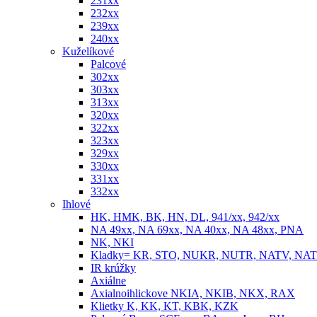
231xx
232xx
239xx
240xx
Kuželíkové
Palcové
302xx
303xx
313xx
320xx
322xx
323xx
329xx
330xx
331xx
332xx
Ihlové
HK, HMK, BK, HN, DL, 941/xx, 942/xx
NA 49xx, NA 69xx, NA 40xx, NA 48xx, PNA
NK, NKI
Kladky= KR, STO, NUKR, NUTR, NATV, NAT
IR krúžky
Axiálne
Axialnoihlickove NKIA, NKIB, NKX, RAX
Klietky K, KK, KT, KBK, KZK