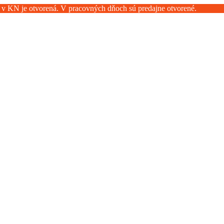
 v KN je otvorená. V pracovných dňoch sú predajne otvorené.