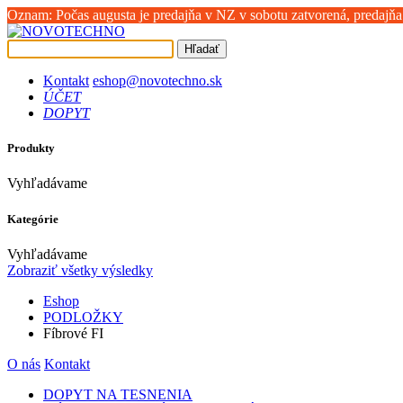
Oznam: Počas augusta je predajňa v NZ v sobotu zatvorená, predajňa
Hľadať
Kontakt
eshop@novotechno.sk
ÚČET
DOPYT
Produkty
Vyhľadávame
Kategórie
Vyhľadávame
Zobraziť všetky výsledky
Eshop
PODLOŽKY
Fíbrové FI
O nás
Kontakt
DOPYT NA TESNENIA