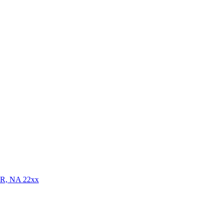
R, NA 22xx