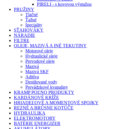
PIRELI - s kovovou výstužou
PRUŽINY
Tlačné
Ťažné
špeciality
SŤAHOVÁKY
NÁRADIE
FILTRE
OLEJE, MAZIVÁ A INÉ TEKUTINY
Motorové oleje
Hydraulické oleje
Prevodové oleje
Mazivá
Mazivá SKF
Aditíva
Destilované vody
Prevádzkové kvapaliny
KRAMP POĽNO PRODUKTY
KARDÁNOVÉ KRÍŽE
HRIADEĽOVÉ A MOMENTOVÉ SPOJKY
REZNÉ A BRÚSNE KOTÚČE
HYDRAULIKA
ELEKTROMOTORY
BATÉRIE ENERGIZER
AKUMULÁTORY