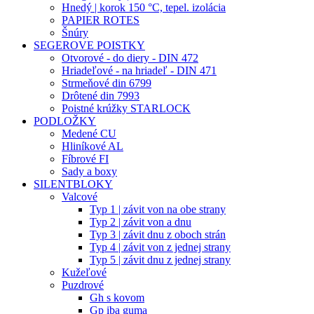
Hnedý | korok 150 °C, tepel. izolácia
PAPIER ROTES
Šnúry
SEGEROVE POISTKY
Otvorové - do diery - DIN 472
Hriadeľové - na hriadeľ - DIN 471
Strmeňové din 6799
Drôtené din 7993
Poistné krúžky STARLOCK
PODLOŽKY
Medené CU
Hliníkové AL
Fíbrové FI
Sady a boxy
SILENTBLOKY
Valcové
Typ 1 | závit von na obe strany
Typ 2 | závit von a dnu
Typ 3 | závit dnu z oboch strán
Typ 4 | závit von z jednej strany
Typ 5 | závit dnu z jednej strany
Kužeľové
Puzdrové
Gh s kovom
Gp iba guma