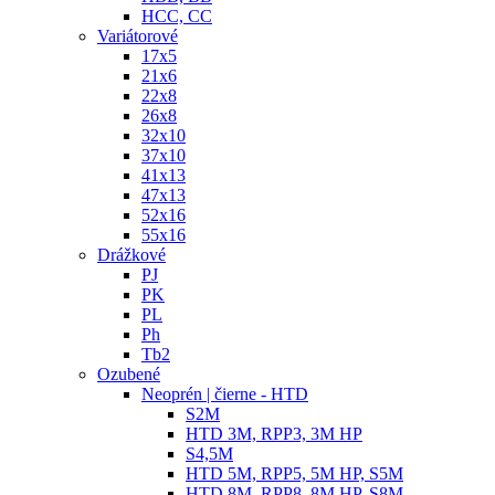
HCC, CC
Variátorové
17x5
21x6
22x8
26x8
32x10
37x10
41x13
47x13
52x16
55x16
Drážkové
PJ
PK
PL
Ph
Tb2
Ozubené
Neoprén | čierne - HTD
S2M
HTD 3M, RPP3, 3M HP
S4,5M
HTD 5M, RPP5, 5M HP, S5M
HTD 8M, RPP8, 8M HP, S8M