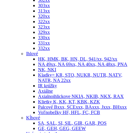
302xx
303xx
313xx
320xx
322xx
323xx
329xx
330xx
331xx
332xx
Ihlové
HK, HMK, BK, HN, DL, 941/xx, 942/xx
NA 49xx, NA 69xx, NA 40xx, NA 48xx, PNA
NK, NKI
Kladky= KR, STO, NUKR, NUTR, NATV,
NATR, NA 22xx
IR krúžky
Axiálne
Axialnoihlickove NKIA, NKIB, NKX, RAX
Klietky K, KK, KT, KBK, KZK
Palcové Bxxx, SCExxx, BAxxx, Jxxx, BHxxx
Voľnobežky HF, HFL, FC, FCB
Kĺbové
SA, SAL, SI, SIL, GIR, GAR, POS
GE, GEH, GEG, GEEW