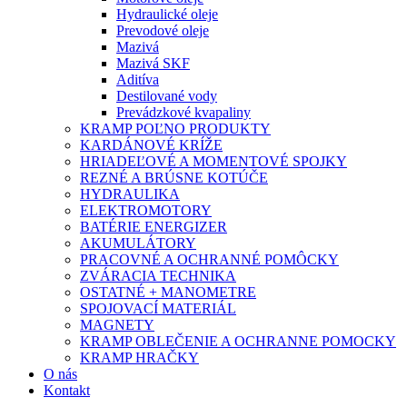
Hydraulické oleje
Prevodové oleje
Mazivá
Mazivá SKF
Aditíva
Destilované vody
Prevádzkové kvapaliny
KRAMP POĽNO PRODUKTY
KARDÁNOVÉ KRÍŽE
HRIADEĽOVÉ A MOMENTOVÉ SPOJKY
REZNÉ A BRÚSNE KOTÚČE
HYDRAULIKA
ELEKTROMOTORY
BATÉRIE ENERGIZER
AKUMULÁTORY
PRACOVNÉ A OCHRANNÉ POMÔCKY
ZVÁRACIA TECHNIKA
OSTATNÉ + MANOMETRE
SPOJOVACÍ MATERIÁL
MAGNETY
KRAMP OBLEČENIE A OCHRANNE POMOCKY
KRAMP HRAČKY
O nás
Kontakt