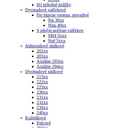
HJ príložné krúžky
Dvojradové valčekové
Pre hlavne vretena, nevodivé
Nn 30xx
Nnu 49xx
S plným počtom valčekov
Sl04 5xxx
Nnf 5xxx
Jednoradové súdkové
202xx
203xx
Axiálne 293xx
Axiálne 294xx
Dvojradové súdkové
213xx
222xx
223xx
230xx
231xx
232xx
239xx
240xx
Kuželíkové
Palcové