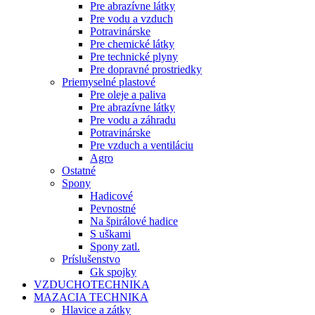
Pre abrazívne látky
Pre vodu a vzduch
Potravinárske
Pre chemické látky
Pre technické plyny
Pre dopravné prostriedky
Priemyselné plastové
Pre oleje a paliva
Pre abrazívne látky
Pre vodu a záhradu
Potravinárske
Pre vzduch a ventiláciu
Agro
Ostatné
Spony
Hadicové
Pevnostné
Na špirálové hadice
S uškami
Spony zatl.
Príslušenstvo
Gk spojky
VZDUCHOTECHNIKA
MAZACIA TECHNIKA
Hlavice a zátky