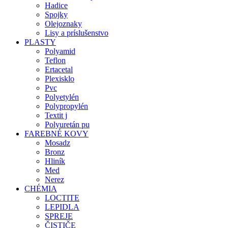
Hadice
Spojky
Olejoznaky
Lisy a príslušenstvo
PLASTY
Polyamid
Teflon
Ertacetal
Plexisklo
Pvc
Polyetylén
Polypropylén
Textit j
Polyuretán pu
FAREBNÉ KOVY
Mosadz
Bronz
Hliník
Med
Nerez
CHÉMIA
LOCTITE
LEPIDLA
SPREJE
ČISTIČE