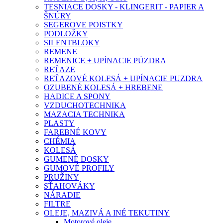
TESNIACE DOSKY - KLINGERIT - PAPIER A
ŠNÚRY
SEGEROVE POISTKY
PODLOŽKY
SILENTBLOKY
REMENE
REMENICE + UPÍNACIE PÚZDRA
REŤAZE
REŤAZOVÉ KOLESÁ + UPÍNACIE PUZDRA
OZUBENÉ KOLESÁ + HREBENE
HADICE A SPONY
VZDUCHOTECHNIKA
MAZACIA TECHNIKA
PLASTY
FAREBNÉ KOVY
CHÉMIA
KOLESÁ
GUMENÉ DOSKY
GUMOVÉ PROFILY
PRUŽINY
SŤAHOVÁKY
NÁRADIE
FILTRE
OLEJE, MAZIVÁ A INÉ TEKUTINY
Motorové oleje