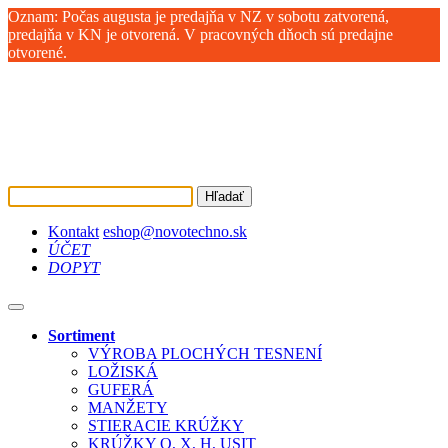
Oznam: Počas augusta je predajňa v NZ v sobotu zatvorená,
predajňa v KN je otvorená. V pracovných dňoch sú predajne
otvorené.
Hľadať
Kontakt
eshop@novotechno.sk
ÚČET
DOPYT
Sortiment
VÝROBA PLOCHÝCH TESNENÍ
LOŽISKÁ
GUFERÁ
MANŽETY
STIERACIE KRÚŽKY
KRÚŽKY O, X, H, USIT