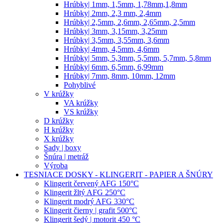
Hrúbky| 1mm, 1,5mm, 1,78mm,1,8mm
Hrúbky| 2mm, 2,3 mm, 2,4mm
Hrúbky| 2,5mm, 2,6mm, 2,65mm, 2,5mm
Hrúbky| 3mm, 3,15mm, 3,25mm
Hrúbky| 3,5mm, 3,55mm, 3,6mm
Hrúbky| 4mm, 4,5mm, 4,6mm
Hrúbky| 5mm, 5,3mm, 5,5mm, 5,7mm, 5,8mm
Hrúbky| 6mm, 6,5mm, 6,99mm
Hrúbky| 7mm, 8mm, 10mm, 12mm
Pohyblivé
V krúžky
VA krúžky
VS krúžky
D krúžky
H krúžky
X krúžky
Sady | boxy
Šnúra | metráž
Výroba
TESNIACE DOSKY - KLINGERIT - PAPIER A ŠNÚRY
Klingerit červený AFG 150°C
Klingerit žltý AFG 250°C
Klingerit modrý AFG 330°C
Klingerit čierny | grafit 500°C
Klingerit šedý | motorit 450 °C