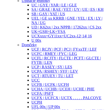
Upínacie jednotky
UC | GYE | YAR | LE | GLE
SA | GRAE | RAE | YET | UY | UE | ES | KH
SB | GAY | YAT | US
UEL | GE xx KRRB | GNE | YEL | EX | LY |
NA | UG
UD | K62xx | 2xx NPPB | 17262xx | CS 2xx
UK=GSH=LK=YSA
UCXxxx=GY11xx=UC2xx-12| 14| 16
U 00x
Domčeky
UCF | RCJY | PCF | PCJ | FYxxTF | LEF
UCFC | RMEY | FYC | LEG
UCFL | RCJTY | FLCTE | PCFT | GLCTE |
FYTB | LEN
UCP | RASEY | SY | LES
UCPA | RSHEY | SYF | LEV
UCT | RTUEY | TU | LET
UCC
UCFB | UCFK | UCFH
UCHA | UCHB | UCEH | UCHE | PHE
UCFA | PSFT
UCFX | UCFCX | UCTX . . . . . PALCOVE
UCPH
UFL 00x | UP 00x