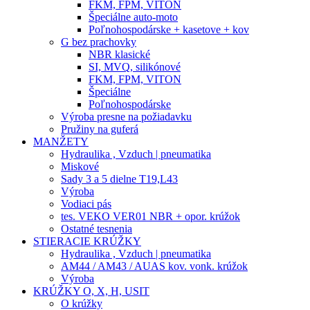
FKM, FPM, VITON
Špeciálne auto-moto
Poľnohospodárske + kasetove + kov
G bez prachovky
NBR klasické
SI, MVQ, silikónové
FKM, FPM, VITON
Špeciálne
Poľnohospodárske
Výroba presne na požiadavku
Pružiny na guferá
MANŽETY
Hydraulika , Vzduch | pneumatika
Miskové
Sady 3 a 5 dielne T19,L43
Výroba
Vodiaci pás
tes. VEKO VER01 NBR + opor. krúžok
Ostatné tesnenia
STIERACIE KRÚŽKY
Hydraulika , Vzduch | pneumatika
AM44 / AM43 / AUAS kov. vonk. krúžok
Výroba
KRÚŽKY O, X, H, USIT
O krúžky