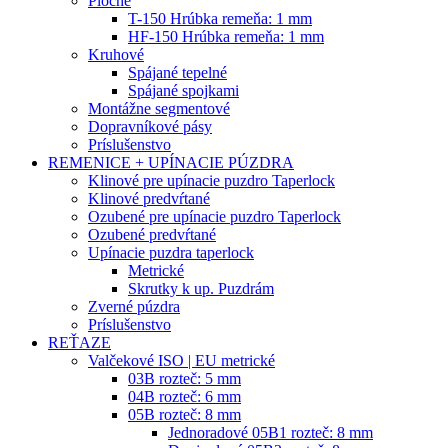
Ploche
T-150 Hrúbka remeňa: 1 mm
HF-150 Hrúbka remeňa: 1 mm
Kruhové
Spájané tepelné
Spájané spojkami
Montážne segmentové
Dopravníkové pásy
Príslušenstvo
REMENICE + UPÍNACIE PÚZDRA
Klinové pre upínacie puzdro Taperlock
Klinové predvŕtané
Ozubené pre upínacie puzdro Taperlock
Ozubené predvŕtané
Upínacie puzdra taperlock
Metrické
Skrutky k up. Puzdrám
Zverné púzdra
Príslušenstvo
REŤAZE
Valčekové ISO | EU metrické
03B rozteč: 5 mm
04B rozteč: 6 mm
05B rozteč: 8 mm
Jednoradové 05B1 rozteč: 8 mm