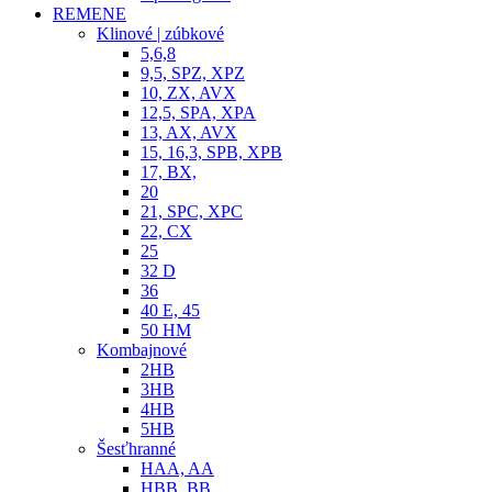
REMENE
Klinové | zúbkové
5,6,8
9,5, SPZ, XPZ
10, ZX, AVX
12,5, SPA, XPA
13, AX, AVX
15, 16,3, SPB, XPB
17, BX,
20
21, SPC, XPC
22, CX
25
32 D
36
40 E, 45
50 HM
Kombajnové
2HB
3HB
4HB
5HB
Šesťhranné
HAA, AA
HBB, BB