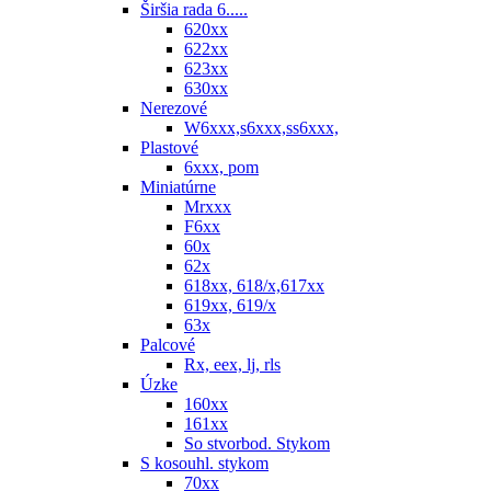
Širšia rada 6.....
620xx
622xx
623xx
630xx
Nerezové
W6xxx,s6xxx,ss6xxx,
Plastové
6xxx, pom
Miniatúrne
Mrxxx
F6xx
60x
62x
618xx, 618/x,617xx
619xx, 619/x
63x
Palcové
Rx, eex, lj, rls
Úzke
160xx
161xx
So stvorbod. Stykom
S kosouhl. stykom
70xx