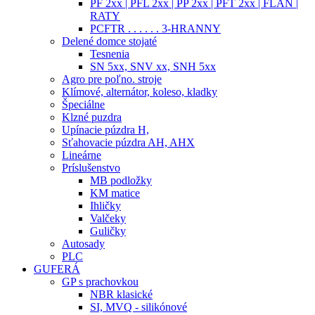
PF 2xx | PFL 2xx | PP 2xx | PFT 2xx | FLAN |
RATY
PCFTR . . . . . . 3-HRANNY
Delené domce stojaté
Tesnenia
SN 5xx, SNV xx, SNH 5xx
Agro pre poľno. stroje
Klímové, alternátor, koleso, kladky
Špeciálne
Klzné puzdra
Upínacie púzdra H,
Sťahovacie púzdra AH, AHX
Lineárne
Príslušenstvo
MB podložky
KM matice
Ihličky
Valčeky
Guličky
Autosady
PLC
GUFERÁ
GP s prachovkou
NBR klasické
SI, MVQ - silikónové