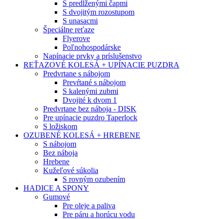
S predĺženými čapmi
S dvojitým rozostupom
S unasacmi
Špeciálne reťaze
Flyerove
Poľnohospodárske
Napínacie prvky a príslušenstvo
REŤAZOVÉ KOLESÁ + UPÍNACIE PUZDRA
Predvrtane s nábojom
Prevŕtané s nábojom
S kalenými zubmi
Dvojité k dvom 1
Predvrtane bez náboja - DISK
Pre upínacie puzdro Taperlock
S ložiskom
OZUBENÉ KOLESÁ + HREBENE
S nábojom
Bez náboja
Hrebene
Kužeľové súkolia
S rovným ozubením
HADICE A SPONY
Gumové
Pre oleje a paliva
Pre páru a horúcu vodu