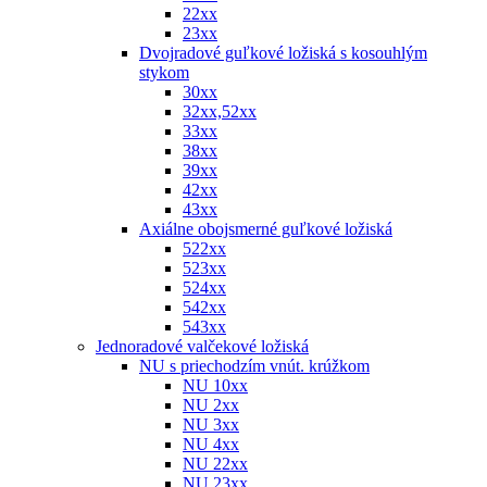
22xx
23xx
Dvojradové guľkové ložiská s kosouhlým
stykom
30xx
32xx,52xx
33xx
38xx
39xx
42xx
43xx
Axiálne obojsmerné guľkové ložiská
522xx
523xx
524xx
542xx
543xx
Jednoradové valčekové ložiská
NU s priechodzím vnút. krúžkom
NU 10xx
NU 2xx
NU 3xx
NU 4xx
NU 22xx
NU 23xx