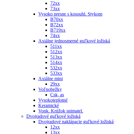
72xx
73xx
Vysoko presne s kosouhl. Stykom
B70xx
B72xx
B719xx
74xx
Axiálne jednosmerné guľkové ložiská
511xx
512xx
513xx
514xx
532xx
533xx
Axiálne mini
29xx
Voľnobežky
Csk, as
Vysokoteplotné
Keramické
Vonk. Krúžok snimatel.
Dvojradové guľkové ložiská
Dvojradové naklápacie guľkové ložiská
12xx
13xx