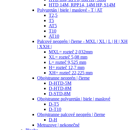
HTD 14M, RPP14, 14M HP, S14M
Polyuretán | biele | maslové - T | AT
T2,5
T5
AT5
T10
AT10
Palcové neoprén | čierne - MXL | XL | L | H | XH
| XXH |
MXL= rozteč 2,032mm
XL= rozteč 5,08 mm
L= rozteč 9,525 mm
H= rozteč 12,7 mm
XH= rozteč 22,225 mm
Obojstranne neoprén | čierne
D-HTD-5M
D-HTD-8M
D-STD-8M
Obojstranne polyuretán | biele | maslové
D-T5
D-T10
Obojstranne palcové neoprén | čierne
D-H
Metrazove | nekonečné