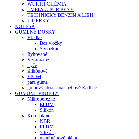
WURTH CHÉMIA
TMELY A PUR PENY
TECHNICKY BENZIN A LIEH
UTIERKY
KOLESÁ
GUMENÉ DOSKY
Hladké
Bez vložky
S vložkou
Ryhované
Vzorované
Tyče
silikónové
EPDM
para guma
gumový okraj - na snehové Radlice
GUMOVÉ PROFILY
Mikroporezne
EPDM
Silikón
Kompaktné
NBR
EPDM
Silikón
membránové plátno