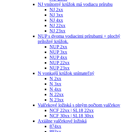
NJ vnútorný krúžok má vodiacu prírubu
NJ 2xx
NJ 3xx
NJ 4xx
NJ 22xx
NJ 23xx
NUP s dvoma vodiacimi prírubami + plochý
príložný krúžok.
NUP 2xx
NUP 3xx
NUP 4xx
NUP 22xx
NUP 23xx
N vonkajší krúžok snímateľný
N 2xx
N 3xx
N 4xx
N 22xx
N 23xx
Valčekové ložiská s plným počtom valčekov
NCF 22xx | SL18 22xx
NCF 30xx | SL18 30xx
Axiálne valčekové ložiská
874xx
893xx