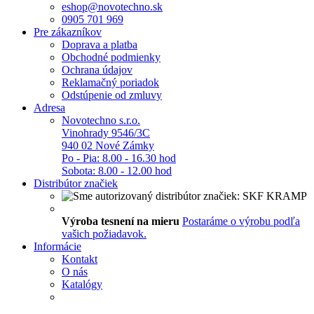
eshop@novotechno.sk
0905 701 969
Pre zákazníkov
Doprava a platba
Obchodné podmienky
Ochrana údajov
Reklamačný poriadok
Odstúpenie od zmluvy
Adresa
Novotechno s.r.o.
Vinohrady 9546/3C
940 02 Nové Zámky
Po - Pia: 8.00 - 16.30 hod
Sobota: 8.00 - 12.00 hod
Distribútor značiek
Výroba tesnení na mieru
Postaráme o výrobu podľa
vašich požiadavok.
Informácie
Kontakt
O nás
Katalógy