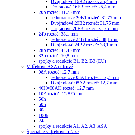
Dvojradové 16B2 rozteč: 25,4 mm
Trojradové 16B3 rozteč: 25,4 mm
20b rozteč: 31,75 mm
Jednoradové 20B1 rozteč: 31,75 mm
Dvojradové 20B2 rozteč: 31,75 mm
Trojradové 20B3 rozteč: 31,75 mm
24b rozteč: 38,1 mm
Jednoradové 24B1 rozteč: 38,1 mm
Dvojradové 24B2 rozteč: 38,1 mm
28b rozteč: 44,45 mm
32b rozteč: 50,8 mm
spojky a redukcie B1, B2, B3 (EU)
Valčekové ASA palcové
08A rozteč: 12,7 mm
Jednoradové 08A1 rozteč: 12,7 mm
Dvojradové 08A2 rozteč: 12,7 mm
40H=08AH rozteč: 12,7 mm
10A rozteč: 15,875 mm
50h
60h
80a
100h
24a
spojky a redukcie A1, A2, A3, ASA
Špeciálne valčekové reťaze