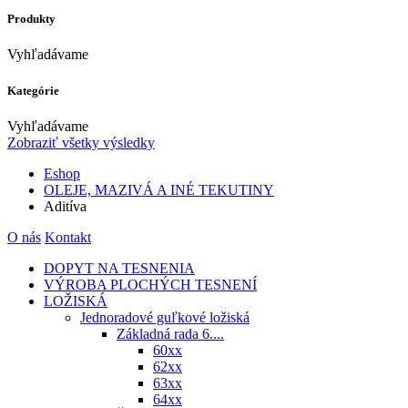
Produkty
Vyhľadávame
Kategórie
Vyhľadávame
Zobraziť všetky výsledky
Eshop
OLEJE, MAZIVÁ A INÉ TEKUTINY
Aditíva
O nás
Kontakt
DOPYT NA TESNENIA
VÝROBA PLOCHÝCH TESNENÍ
LOŽISKÁ
Jednoradové guľkové ložiská
Základná rada 6....
60xx
62xx
63xx
64xx