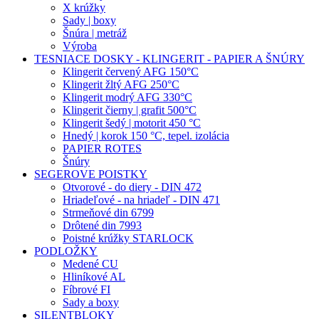
X krúžky
Sady | boxy
Šnúra | metráž
Výroba
TESNIACE DOSKY - KLINGERIT - PAPIER A ŠNÚRY
Klingerit červený AFG 150°C
Klingerit žltý AFG 250°C
Klingerit modrý AFG 330°C
Klingerit čierny | grafit 500°C
Klingerit šedý | motorit 450 °C
Hnedý | korok 150 °C, tepel. izolácia
PAPIER ROTES
Šnúry
SEGEROVE POISTKY
Otvorové - do diery - DIN 472
Hriadeľové - na hriadeľ - DIN 471
Strmeňové din 6799
Drôtené din 7993
Poistné krúžky STARLOCK
PODLOŽKY
Medené CU
Hliníkové AL
Fíbrové FI
Sady a boxy
SILENTBLOKY