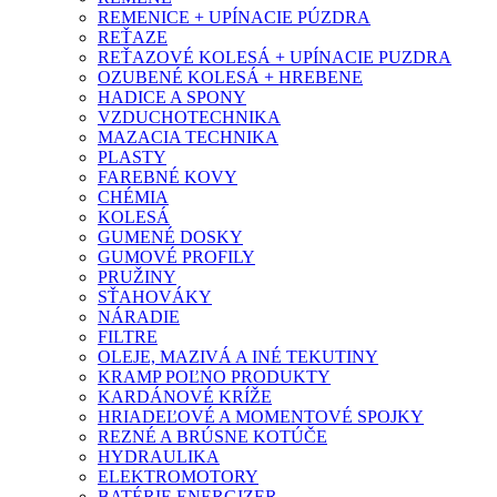
REMENICE + UPÍNACIE PÚZDRA
REŤAZE
REŤAZOVÉ KOLESÁ + UPÍNACIE PUZDRA
OZUBENÉ KOLESÁ + HREBENE
HADICE A SPONY
VZDUCHOTECHNIKA
MAZACIA TECHNIKA
PLASTY
FAREBNÉ KOVY
CHÉMIA
KOLESÁ
GUMENÉ DOSKY
GUMOVÉ PROFILY
PRUŽINY
SŤAHOVÁKY
NÁRADIE
FILTRE
OLEJE, MAZIVÁ A INÉ TEKUTINY
KRAMP POĽNO PRODUKTY
KARDÁNOVÉ KRÍŽE
HRIADEĽOVÉ A MOMENTOVÉ SPOJKY
REZNÉ A BRÚSNE KOTÚČE
HYDRAULIKA
ELEKTROMOTORY
BATÉRIE ENERGIZER