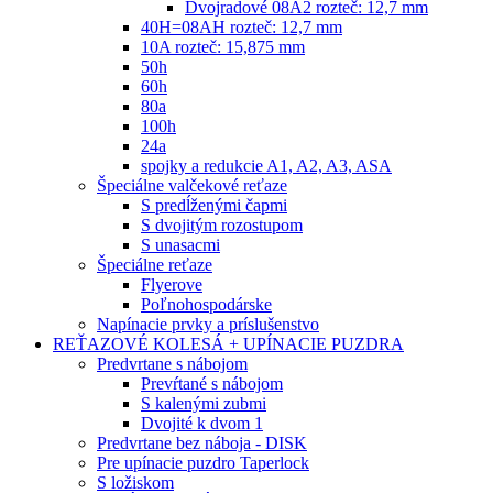
Dvojradové 08A2 rozteč: 12,7 mm
40H=08AH rozteč: 12,7 mm
10A rozteč: 15,875 mm
50h
60h
80a
100h
24a
spojky a redukcie A1, A2, A3, ASA
Špeciálne valčekové reťaze
S predĺženými čapmi
S dvojitým rozostupom
S unasacmi
Špeciálne reťaze
Flyerove
Poľnohospodárske
Napínacie prvky a príslušenstvo
REŤAZOVÉ KOLESÁ + UPÍNACIE PUZDRA
Predvrtane s nábojom
Prevŕtané s nábojom
S kalenými zubmi
Dvojité k dvom 1
Predvrtane bez náboja - DISK
Pre upínacie puzdro Taperlock
S ložiskom