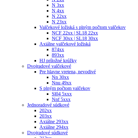
N 3xx
N 4xx
N 22xx
N 23xx
Valčekové ložiská s plným počtom valčekov
NCF 22xx | SL18 22xx
NCF 30xx | SL18 30xx
Axiálne valčekové ložiská
874xx
893xx
HJ príložné krúžky
Dvojradové valčekové
Pre hlavne vretena, nevodivé
Nn 30xx
Nnu 49xx
S plným počtom valčekov
Sl04 5xxx
Nnf 5xxx
Jednoradové súdkové
202xx
203xx
Axiálne 293xx
Axiálne 294xx
Dvojradové súdkové