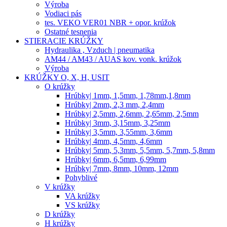
Výroba
Vodiaci pás
tes. VEKO VER01 NBR + opor. krúžok
Ostatné tesnenia
STIERACIE KRÚŽKY
Hydraulika , Vzduch | pneumatika
AM44 / AM43 / AUAS kov. vonk. krúžok
Výroba
KRÚŽKY O, X, H, USIT
O krúžky
Hrúbky| 1mm, 1,5mm, 1,78mm,1,8mm
Hrúbky| 2mm, 2,3 mm, 2,4mm
Hrúbky| 2,5mm, 2,6mm, 2,65mm, 2,5mm
Hrúbky| 3mm, 3,15mm, 3,25mm
Hrúbky| 3,5mm, 3,55mm, 3,6mm
Hrúbky| 4mm, 4,5mm, 4,6mm
Hrúbky| 5mm, 5,3mm, 5,5mm, 5,7mm, 5,8mm
Hrúbky| 6mm, 6,5mm, 6,99mm
Hrúbky| 7mm, 8mm, 10mm, 12mm
Pohyblivé
V krúžky
VA krúžky
VS krúžky
D krúžky
H krúžky