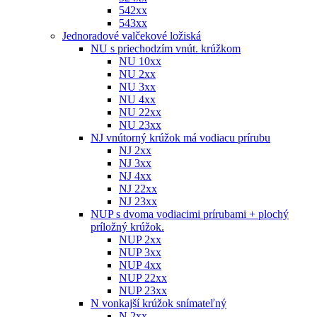
542xx
543xx
Jednoradové valčekové ložiská
NU s priechodzím vnút. krúžkom
NU 10xx
NU 2xx
NU 3xx
NU 4xx
NU 22xx
NU 23xx
NJ vnútorný krúžok má vodiacu prírubu
NJ 2xx
NJ 3xx
NJ 4xx
NJ 22xx
NJ 23xx
NUP s dvoma vodiacimi prírubami + plochý
príložný krúžok.
NUP 2xx
NUP 3xx
NUP 4xx
NUP 22xx
NUP 23xx
N vonkajší krúžok snímateľný
N 2xx