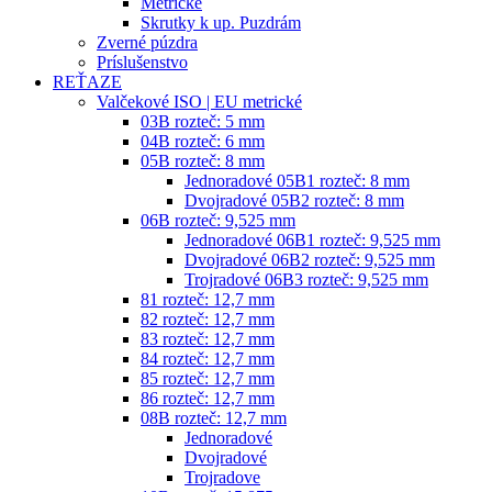
Metrické
Skrutky k up. Puzdrám
Zverné púzdra
Príslušenstvo
REŤAZE
Valčekové ISO | EU metrické
03B rozteč: 5 mm
04B rozteč: 6 mm
05B rozteč: 8 mm
Jednoradové 05B1 rozteč: 8 mm
Dvojradové 05B2 rozteč: 8 mm
06B rozteč: 9,525 mm
Jednoradové 06B1 rozteč: 9,525 mm
Dvojradové 06B2 rozteč: 9,525 mm
Trojradové 06B3 rozteč: 9,525 mm
81 rozteč: 12,7 mm
82 rozteč: 12,7 mm
83 rozteč: 12,7 mm
84 rozteč: 12,7 mm
85 rozteč: 12,7 mm
86 rozteč: 12,7 mm
08B rozteč: 12,7 mm
Jednoradové
Dvojradové
Trojradove