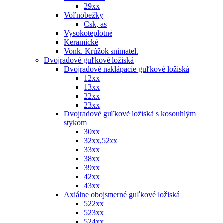
29xx
Voľnobežky
Csk, as
Vysokoteplotné
Keramické
Vonk. Krúžok snimatel.
Dvojradové guľkové ložiská
Dvojradové naklápacie guľkové ložiská
12xx
13xx
22xx
23xx
Dvojradové guľkové ložiská s kosouhlým
stykom
30xx
32xx,52xx
33xx
38xx
39xx
42xx
43xx
Axiálne obojsmerné guľkové ložiská
522xx
523xx
524xx