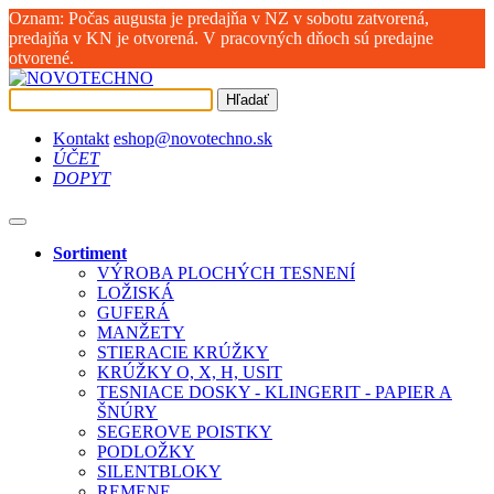
Oznam: Počas augusta je predajňa v NZ v sobotu zatvorená,
predajňa v KN je otvorená. V pracovných dňoch sú predajne
otvorené.
Hľadať
Kontakt
eshop@novotechno.sk
ÚČET
DOPYT
Sortiment
VÝROBA PLOCHÝCH TESNENÍ
LOŽISKÁ
GUFERÁ
MANŽETY
STIERACIE KRÚŽKY
KRÚŽKY O, X, H, USIT
TESNIACE DOSKY - KLINGERIT - PAPIER A
ŠNÚRY
SEGEROVE POISTKY
PODLOŽKY
SILENTBLOKY
REMENE