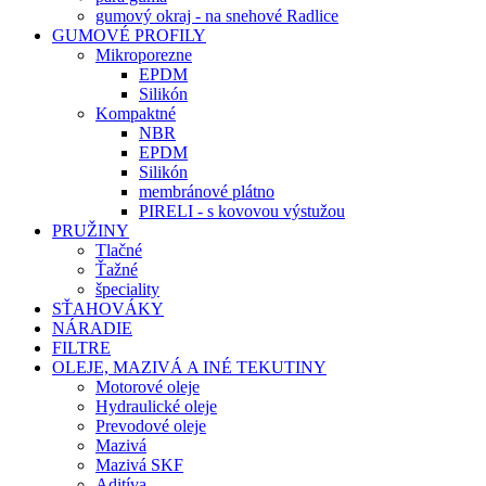
gumový okraj - na snehové Radlice
GUMOVÉ PROFILY
Mikroporezne
EPDM
Silikón
Kompaktné
NBR
EPDM
Silikón
membránové plátno
PIRELI - s kovovou výstužou
PRUŽINY
Tlačné
Ťažné
špeciality
SŤAHOVÁKY
NÁRADIE
FILTRE
OLEJE, MAZIVÁ A INÉ TEKUTINY
Motorové oleje
Hydraulické oleje
Prevodové oleje
Mazivá
Mazivá SKF
Aditíva