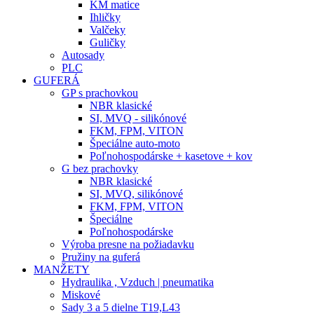
KM matice
Ihličky
Valčeky
Guličky
Autosady
PLC
GUFERÁ
GP s prachovkou
NBR klasické
SI, MVQ - silikónové
FKM, FPM, VITON
Špeciálne auto-moto
Poľnohospodárske + kasetove + kov
G bez prachovky
NBR klasické
SI, MVQ, silikónové
FKM, FPM, VITON
Špeciálne
Poľnohospodárske
Výroba presne na požiadavku
Pružiny na guferá
MANŽETY
Hydraulika , Vzduch | pneumatika
Miskové
Sady 3 a 5 dielne T19,L43