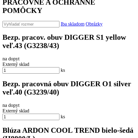
PRACOVNÉ A OCHRANNÉ
POMÔCKY
Iba skladom
Obrázky
Bezp. pracov. obuv DIGGER S1 yellow
veľ.43 (G3238/43)
na dopyt
Externý sklad
ks
Bezp. pracovná obuv DIGGER O1 silver
veľ.40 (G3239/40)
na dopyt
Externý sklad
ks
Blúza ARDON COOL TREND bielo-šedá