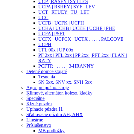
UCP | RASEY | SY | LES
UCPA | RSHEY | SYF | LEV
UCT | RTUEY | TU | LET
UCC
UCFB | UCFK | UCFH
UCHA | UCHB | UCEH | UCHE | PHE
UCFA | PSFT
UCFX | UCFCX | UCTX . . . . . PALCOVE
UCPH
UFL 00x | UP 00x
PF 2xx | PFL 2xx | PP 2xx | PFT 2xx | FLAN |
RATY
PCFTR . . . . . . 3-HRANNY
Delené domce stojaté
Tesnenia
SN 5xx, SNV xx, SNH 5xx
Agro pre poľno. stroje
Klímové, alternátor, koleso, kladky
Špeciálne
Klzné puzdra
Upínacie púzdra H,
Sťahovacie púzdra AH, AHX
Lineárne
Príslušenstvo
MB podložky