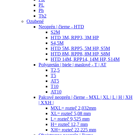
PL
Ph
Tb2
Ozubené
Neoprén | čierne - HTD
S2M
HTD 3M, RPP3, 3M HP
S4,5M
HTD 5M, RPP5, 5M HP, S5M
HTD 8M, RPP8, 8M HP, S8M
HTD 14M, RPP14, 14M HP, S14M
Polyuretán | biele | maslové - T | AT
T2,5
T5
AT5
T10
AT10
Palcové neoprén | čierne - MXL | XL | L | H | XH
| XXH |
MXL= rozteč 2,032mm
XL= rozteč 5,08 mm
L= rozteč 9,525 mm
H= rozteč 12,7 mm
XH= rozteč 22,225 mm