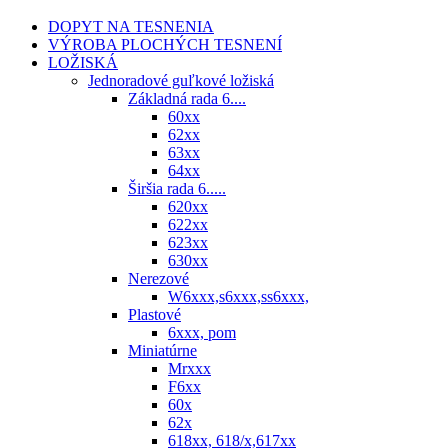
DOPYT NA TESNENIA
VÝROBA PLOCHÝCH TESNENÍ
LOŽISKÁ
Jednoradové guľkové ložiská
Základná rada 6....
60xx
62xx
63xx
64xx
Širšia rada 6.....
620xx
622xx
623xx
630xx
Nerezové
W6xxx,s6xxx,ss6xxx,
Plastové
6xxx, pom
Miniatúrne
Mrxxx
F6xx
60x
62x
618xx, 618/x,617xx