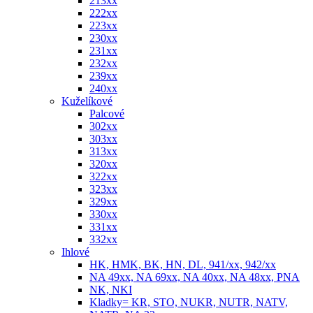
213xx
222xx
223xx
230xx
231xx
232xx
239xx
240xx
Kuželíkové
Palcové
302xx
303xx
313xx
320xx
322xx
323xx
329xx
330xx
331xx
332xx
Ihlové
HK, HMK, BK, HN, DL, 941/xx, 942/xx
NA 49xx, NA 69xx, NA 40xx, NA 48xx, PNA
NK, NKI
Kladky= KR, STO, NUKR, NUTR, NATV,