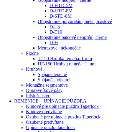
Obojstranne neoprén | čierne
D-HTD-5M
D-HTD-8M
D-STD-8M
Obojstranne polyuretán | biele | maslové
D-T5
D-T10
Obojstranne palcové neoprén | čierne
D-H
Metrazove | nekonečné
Ploche
T-150 Hrúbka remeňa: 1 mm
HF-150 Hrúbka remeňa: 1 mm
Kruhové
Spájané tepelné
Spájané spojkami
Montážne segmentové
Dopravníkové pásy
Príslušenstvo
REMENICE + UPÍNACIE PÚZDRA
Klinové pre upínacie puzdro Taperlock
Klinové predvŕtané
Ozubené pre upínacie puzdro Taperlock
Ozubené predvŕtané
Upínacie puzdra taperlock