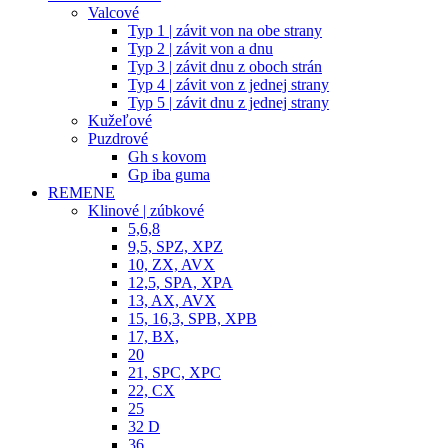
Valcové
Typ 1 | závit von na obe strany
Typ 2 | závit von a dnu
Typ 3 | závit dnu z oboch strán
Typ 4 | závit von z jednej strany
Typ 5 | závit dnu z jednej strany
Kužeľové
Puzdrové
Gh s kovom
Gp iba guma
REMENE
Klinové | zúbkové
5,6,8
9,5, SPZ, XPZ
10, ZX, AVX
12,5, SPA, XPA
13, AX, AVX
15, 16,3, SPB, XPB
17, BX,
20
21, SPC, XPC
22, CX
25
32 D
36