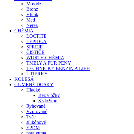
Mosadz
Bronz
Hliník
Med
Nerez
CHÉMIA
LOCTITE
LEPIDLA
SPREJE
ČISTIČE
WURTH CHÉMIA
TMELY A PUR PENY
TECHNICKY BENZIN A LIEH
UTIERKY
KOLESÁ
GUMENÉ DOSKY
Hladké
Bez vložky
S vložkou
Ryhované
Vzorované
Tyče
silikónové
EPDM
para guma