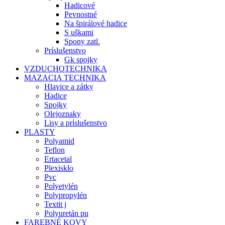
Hadicové
Pevnostné
Na špirálové hadice
S uškami
Spony zatl.
Príslušenstvo
Gk spojky
VZDUCHOTECHNIKA
MAZACIA TECHNIKA
Hlavice a zátky
Hadice
Spojky
Olejoznaky
Lisy a príslušenstvo
PLASTY
Polyamid
Teflon
Ertacetal
Plexisklo
Pvc
Polyetylén
Polypropylén
Textit j
Polyuretán pu
FAREBNÉ KOVY