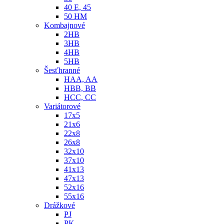
40 E, 45
50 HM
Kombajnové
2HB
3HB
4HB
5HB
Šesťhranné
HAA, AA
HBB, BB
HCC, CC
Variátorové
17x5
21x6
22x8
26x8
32x10
37x10
41x13
47x13
52x16
55x16
Drážkové
PJ
PK