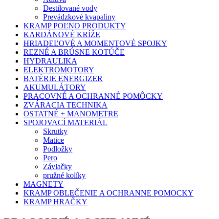
Destilované vody
Prevádzkové kvapaliny
KRAMP POĽNO PRODUKTY
KARDÁNOVÉ KRÍŽE
HRIADEĽOVÉ A MOMENTOVÉ SPOJKY
REZNÉ A BRÚSNE KOTÚČE
HYDRAULIKA
ELEKTROMOTORY
BATÉRIE ENERGIZER
AKUMULÁTORY
PRACOVNÉ A OCHRANNÉ POMÔCKY
ZVÁRACIA TECHNIKA
OSTATNÉ + MANOMETRE
SPOJOVACÍ MATERIÁL
Skrutky
Matice
Podložky
Pero
Závlačky
pružné kolíky
MAGNETY
KRAMP OBLEČENIE A OCHRANNE POMOCKY
KRAMP HRAČKY