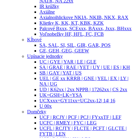
NATR, NA 22xx
IR krúžky
Axiálne
Axialnoihlickove NKIA, NKIB, NKX, RAX
Klietky K, KK, KT, KBK, KZK
Palcové Bxxx, SCExxx, BAxxx, Jxxx, BHxxx
Voľnobežky HF, HFL, FC, FCB
Kĺbové
SA, SAL, SI, SIL, GIR, GAR, POS
GE, GEH, GEG, GEEW
Upínacie jednotky
UC | GYE | YAR | LE | GLE
SA | GRAE | RAE | YET | UY | UE | ES | KH
SB | GAY | YAT | US
UEL | GE xx KRRB | GNE | YEL | EX | LY |
NA | UG
UD | K62xx | 2xx NPPB | 17262xx | CS 2xx
UK=GSH=LK=YSA
UCXxxx=GY11xx=UC2xx-12| 14| 16
U 00x
Domčeky
UCF | RCJY | PCF | PCJ | FYxxTF | LEF
UCFC | RMEY | FYC | LEG
UCFL | RCJTY | FLCTE | PCFT | GLCTE |
FYTB | LEN