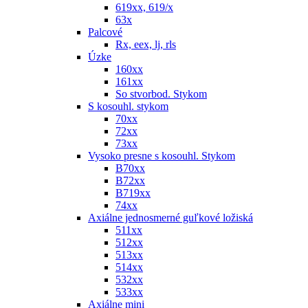
619xx, 619/x
63x
Palcové
Rx, eex, lj, rls
Úzke
160xx
161xx
So stvorbod. Stykom
S kosouhl. stykom
70xx
72xx
73xx
Vysoko presne s kosouhl. Stykom
B70xx
B72xx
B719xx
74xx
Axiálne jednosmerné guľkové ložiská
511xx
512xx
513xx
514xx
532xx
533xx
Axiálne mini