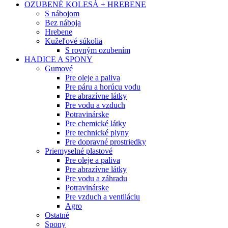
OZUBENÉ KOLESÁ + HREBENE
S nábojom
Bez náboja
Hrebene
Kužeľové súkolia
S rovným ozubením
HADICE A SPONY
Gumové
Pre oleje a paliva
Pre páru a horúcu vodu
Pre abrazívne látky
Pre vodu a vzduch
Potravinárske
Pre chemické látky
Pre technické plyny
Pre dopravné prostriedky
Priemyselné plastové
Pre oleje a paliva
Pre abrazívne látky
Pre vodu a záhradu
Potravinárske
Pre vzduch a ventiláciu
Agro
Ostatné
Spony