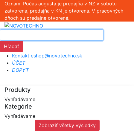
Oznam: Počas augusta je predajňa v NZ v sobotu
zatvorená, predajňa v KN je otvorená. V pracovných
dňoch sú predajne otvorené.
Hľadať
Kontakt
eshop@novotechno.sk
ÚČET
DOPYT
Produkty
Vyhľadávame
Kategórie
Vyhľadávame
Zobraziť všetky výsledky