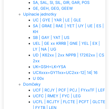
SA, SAL, SI, SIL, GIR, GAR, POS
GE, GEH, GEG, GEEW
Upínacie jednotky
UC | GYE | YAR | LE | GLE
SA | GRAE | RAE | YET | UY | UE | ES |
KH
SB | GAY | YAT | US
UEL | GE xx KRRB | GNE | YEL | EX |
LY | NA | UG
UD | K62xx | 2xx NPPB | 17262xx | CS
2xx
UK=GSH=LK=YSA
UCXxxx=GY11xx=UC2xx-12| 14| 16
U 00x
Domčeky
UCF | RCJY | PCF | PCJ | FYxxTF | LEF
UCFC | RMEY | FYC | LEG
UCFL | RCJTY | FLCTE | PCFT | GLCTE
| FYTB | LEN