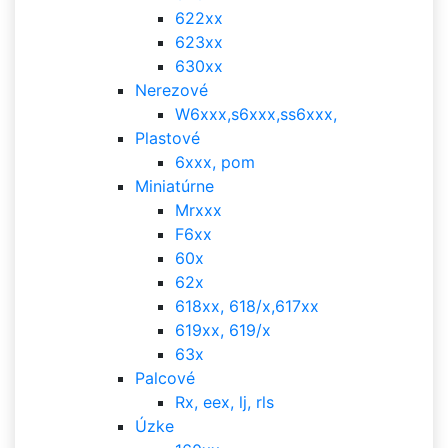
622xx
623xx
630xx
Nerezové
W6xxx,s6xxx,ss6xxx,
Plastové
6xxx, pom
Miniatúrne
Mrxxx
F6xx
60x
62x
618xx, 618/x,617xx
619xx, 619/x
63x
Palcové
Rx, eex, lj, rls
Úzke