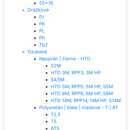
55x16
Drážkové
PJ
PK
PL
Ph
Tb2
Ozubené
Neoprén | čierne - HTD
S2M
HTD 3M, RPP3, 3M HP
S4,5M
HTD 5M, RPP5, 5M HP, S5M
HTD 8M, RPP8, 8M HP, S8M
HTD 14M, RPP14, 14M HP, S14M
Polyuretán | biele | maslové - T | AT
T2,5
T5
AT5