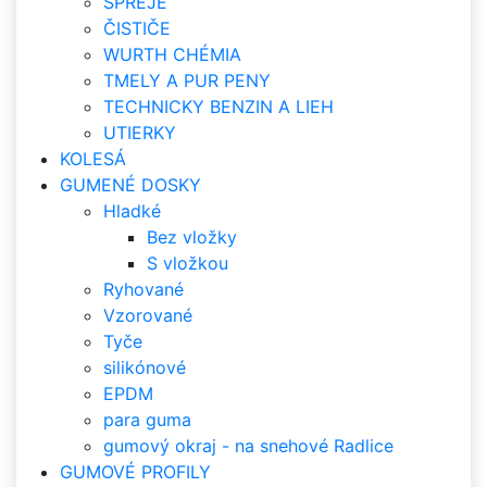
SPREJE
ČISTIČE
WURTH CHÉMIA
TMELY A PUR PENY
TECHNICKY BENZIN A LIEH
UTIERKY
KOLESÁ
GUMENÉ DOSKY
Hladké
Bez vložky
S vložkou
Ryhované
Vzorované
Tyče
silikónové
EPDM
para guma
gumový okraj - na snehové Radlice
GUMOVÉ PROFILY