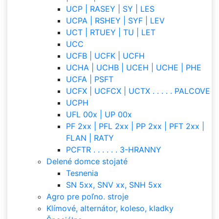
UCP | RASEY | SY | LES
UCPA | RSHEY | SYF | LEV
UCT | RTUEY | TU | LET
UCC
UCFB | UCFK | UCFH
UCHA | UCHB | UCEH | UCHE | PHE
UCFA | PSFT
UCFX | UCFCX | UCTX . . . . . PALCOVE
UCPH
UFL 00x | UP 00x
PF 2xx | PFL 2xx | PP 2xx | PFT 2xx |
FLAN | RATY
PCFTR . . . . . . 3-HRANNY
Delené domce stojaté
Tesnenia
SN 5xx, SNV xx, SNH 5xx
Agro pre poľno. stroje
Klímové, alternátor, koleso, kladky