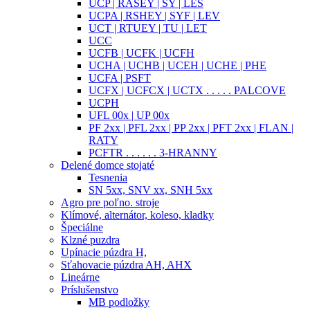
UCP | RASEY | SY | LES
UCPA | RSHEY | SYF | LEV
UCT | RTUEY | TU | LET
UCC
UCFB | UCFK | UCFH
UCHA | UCHB | UCEH | UCHE | PHE
UCFA | PSFT
UCFX | UCFCX | UCTX . . . . . PALCOVE
UCPH
UFL 00x | UP 00x
PF 2xx | PFL 2xx | PP 2xx | PFT 2xx | FLAN |
RATY
PCFTR . . . . . . 3-HRANNY
Delené domce stojaté
Tesnenia
SN 5xx, SNV xx, SNH 5xx
Agro pre poľno. stroje
Klímové, alternátor, koleso, kladky
Špeciálne
Klzné puzdra
Upínacie púzdra H,
Sťahovacie púzdra AH, AHX
Lineárne
Príslušenstvo
MB podložky