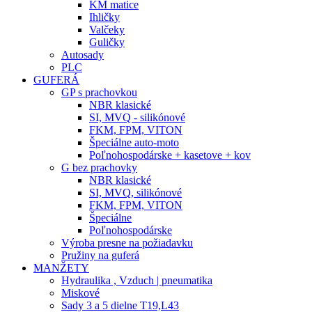
KM matice
Ihličky
Valčeky
Guličky
Autosady
PLC
GUFERÁ
GP s prachovkou
NBR klasické
SI, MVQ - silikónové
FKM, FPM, VITON
Špeciálne auto-moto
Poľnohospodárske + kasetove + kov
G bez prachovky
NBR klasické
SI, MVQ, silikónové
FKM, FPM, VITON
Špeciálne
Poľnohospodárske
Výroba presne na požiadavku
Pružiny na guferá
MANŽETY
Hydraulika , Vzduch | pneumatika
Miskové
Sady 3 a 5 dielne T19,L43