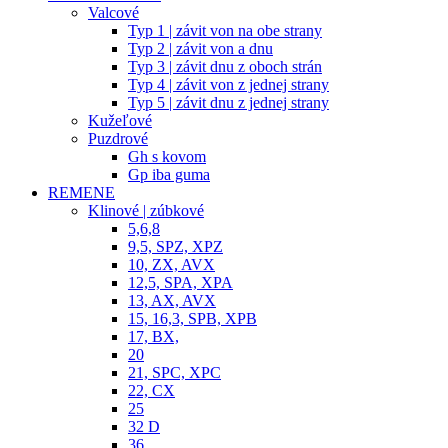
Valcové
Typ 1 | závit von na obe strany
Typ 2 | závit von a dnu
Typ 3 | závit dnu z oboch strán
Typ 4 | závit von z jednej strany
Typ 5 | závit dnu z jednej strany
Kužeľové
Puzdrové
Gh s kovom
Gp iba guma
REMENE
Klinové | zúbkové
5,6,8
9,5, SPZ, XPZ
10, ZX, AVX
12,5, SPA, XPA
13, AX, AVX
15, 16,3, SPB, XPB
17, BX,
20
21, SPC, XPC
22, CX
25
32 D
36