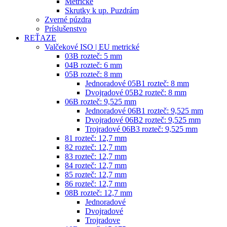
Metrické
Skrutky k up. Puzdrám
Zverné púzdra
Príslušenstvo
REŤAZE
Valčekové ISO | EU metrické
03B rozteč: 5 mm
04B rozteč: 6 mm
05B rozteč: 8 mm
Jednoradové 05B1 rozteč: 8 mm
Dvojradové 05B2 rozteč: 8 mm
06B rozteč: 9,525 mm
Jednoradové 06B1 rozteč: 9,525 mm
Dvojradové 06B2 rozteč: 9,525 mm
Trojradové 06B3 rozteč: 9,525 mm
81 rozteč: 12,7 mm
82 rozteč: 12,7 mm
83 rozteč: 12,7 mm
84 rozteč: 12,7 mm
85 rozteč: 12,7 mm
86 rozteč: 12,7 mm
08B rozteč: 12,7 mm
Jednoradové
Dvojradové
Trojradove