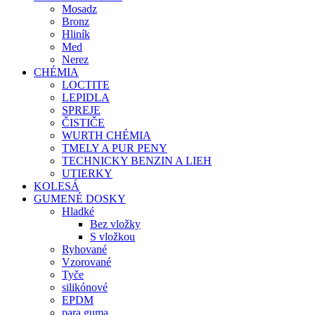
Mosadz
Bronz
Hliník
Med
Nerez
CHÉMIA
LOCTITE
LEPIDLA
SPREJE
ČISTIČE
WURTH CHÉMIA
TMELY A PUR PENY
TECHNICKY BENZIN A LIEH
UTIERKY
KOLESÁ
GUMENÉ DOSKY
Hladké
Bez vložky
S vložkou
Ryhované
Vzorované
Tyče
silikónové
EPDM
para guma