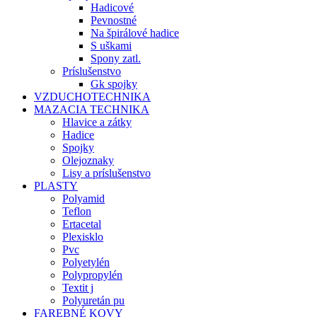
Hadicové
Pevnostné
Na špirálové hadice
S uškami
Spony zatl.
Príslušenstvo
Gk spojky
VZDUCHOTECHNIKA
MAZACIA TECHNIKA
Hlavice a zátky
Hadice
Spojky
Olejoznaky
Lisy a príslušenstvo
PLASTY
Polyamid
Teflon
Ertacetal
Plexisklo
Pvc
Polyetylén
Polypropylén
Textit j
Polyuretán pu
FAREBNÉ KOVY