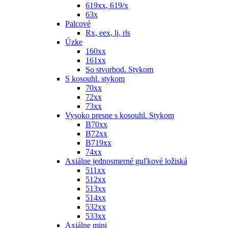
619xx, 619/x
63x
Palcové
Rx, eex, lj, rls
Úzke
160xx
161xx
So stvorbod. Stykom
S kosouhl. stykom
70xx
72xx
73xx
Vysoko presne s kosouhl. Stykom
B70xx
B72xx
B719xx
74xx
Axiálne jednosmerné guľkové ložiská
511xx
512xx
513xx
514xx
532xx
533xx
Axiálne mini