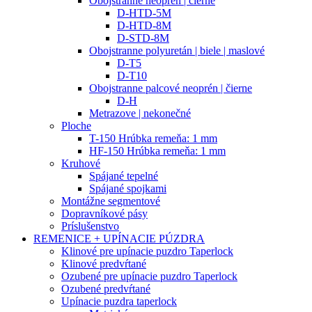
Obojstranne neoprén | čierne
D-HTD-5M
D-HTD-8M
D-STD-8M
Obojstranne polyuretán | biele | maslové
D-T5
D-T10
Obojstranne palcové neoprén | čierne
D-H
Metrazove | nekonečné
Ploche
T-150 Hrúbka remeňa: 1 mm
HF-150 Hrúbka remeňa: 1 mm
Kruhové
Spájané tepelné
Spájané spojkami
Montážne segmentové
Dopravníkové pásy
Príslušenstvo
REMENICE + UPÍNACIE PÚZDRA
Klinové pre upínacie puzdro Taperlock
Klinové predvŕtané
Ozubené pre upínacie puzdro Taperlock
Ozubené predvŕtané
Upínacie puzdra taperlock