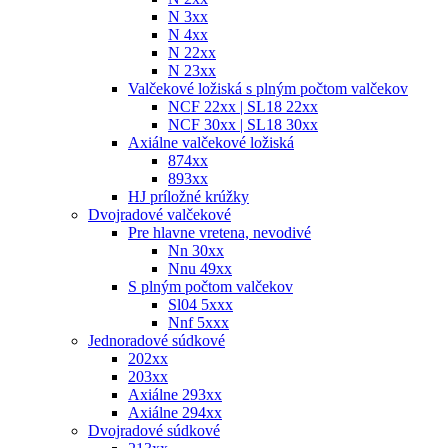
N 3xx
N 4xx
N 22xx
N 23xx
Valčekové ložiská s plným počtom valčekov
NCF 22xx | SL18 22xx
NCF 30xx | SL18 30xx
Axiálne valčekové ložiská
874xx
893xx
HJ príložné krúžky
Dvojradové valčekové
Pre hlavne vretena, nevodivé
Nn 30xx
Nnu 49xx
S plným počtom valčekov
Sl04 5xxx
Nnf 5xxx
Jednoradové súdkové
202xx
203xx
Axiálne 293xx
Axiálne 294xx
Dvojradové súdkové