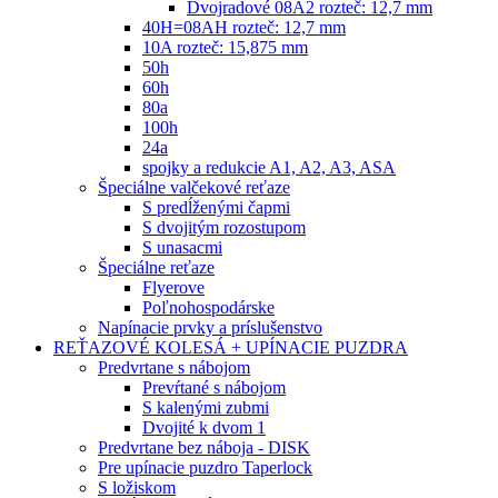
Dvojradové 08A2 rozteč: 12,7 mm
40H=08AH rozteč: 12,7 mm
10A rozteč: 15,875 mm
50h
60h
80a
100h
24a
spojky a redukcie A1, A2, A3, ASA
Špeciálne valčekové reťaze
S predĺženými čapmi
S dvojitým rozostupom
S unasacmi
Špeciálne reťaze
Flyerove
Poľnohospodárske
Napínacie prvky a príslušenstvo
REŤAZOVÉ KOLESÁ + UPÍNACIE PUZDRA
Predvrtane s nábojom
Prevŕtané s nábojom
S kalenými zubmi
Dvojité k dvom 1
Predvrtane bez náboja - DISK
Pre upínacie puzdro Taperlock
S ložiskom