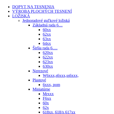
DOPYT NA TESNENIA
VÝROBA PLOCHÝCH TESNENÍ
LOŽISKÁ
Jednoradové guľkové ložiská
Základná rada 6....
60xx
62xx
63xx
64xx
Širšia rada 6.....
620xx
622xx
623xx
630xx
Nerezové
W6xxx,s6xxx,ss6xxx,
Plastové
6xxx, pom
Miniatúrne
Mrxxx
F6xx
60x
62x
618xx, 618/x,617xx