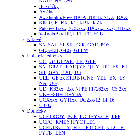
NATR, NA 22xx
IR krúžky
Axiálne
Axialnoihlickove NKIA, NKIB, NKX, RAX
Klietky K, KK, KT, KBK, KZK
Palcové Bxxx, SCExxx, BAxxx, Jxxx, BHxxx
Voľnobežky HF, HFL, FC, FCB
Kĺbové
SA, SAL, SI, SIL, GIR, GAR, POS
GE, GEH, GEG, GEEW
Upínacie jednotky
UC | GYE | YAR | LE | GLE
SA | GRAE | RAE | YET | UY | UE | ES | KH
SB | GAY | YAT | US
UEL | GE xx KRRB | GNE | YEL | EX | LY |
NA | UG
UD | K62xx | 2xx NPPB | 17262xx | CS 2xx
UK=GSH=LK=YSA
UCXxxx=GY11xx=UC2xx-12| 14| 16
U 00x
Domčeky
UCF | RCJY | PCF | PCJ | FYxxTF | LEF
UCFC | RMEY | FYC | LEG
UCFL | RCJTY | FLCTE | PCFT | GLCTE |
FYTB | LEN