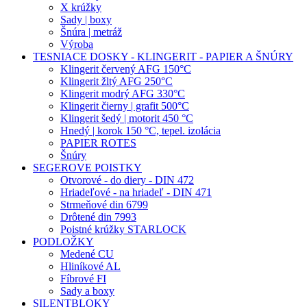
X krúžky
Sady | boxy
Šnúra | metráž
Výroba
TESNIACE DOSKY - KLINGERIT - PAPIER A ŠNÚRY
Klingerit červený AFG 150°C
Klingerit žltý AFG 250°C
Klingerit modrý AFG 330°C
Klingerit čierny | grafit 500°C
Klingerit šedý | motorit 450 °C
Hnedý | korok 150 °C, tepel. izolácia
PAPIER ROTES
Šnúry
SEGEROVE POISTKY
Otvorové - do diery - DIN 472
Hriadeľové - na hriadeľ - DIN 471
Strmeňové din 6799
Drôtené din 7993
Poistné krúžky STARLOCK
PODLOŽKY
Medené CU
Hliníkové AL
Fíbrové FI
Sady a boxy
SILENTBLOKY