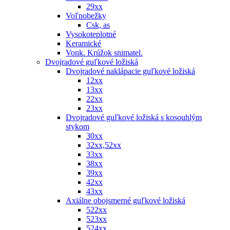
29xx
Voľnobežky
Csk, as
Vysokoteplotné
Keramické
Vonk. Krúžok snimatel.
Dvojradové guľkové ložiská
Dvojradové naklápacie guľkové ložiská
12xx
13xx
22xx
23xx
Dvojradové guľkové ložiská s kosouhlým
stykom
30xx
32xx,52xx
33xx
38xx
39xx
42xx
43xx
Axiálne obojsmerné guľkové ložiská
522xx
523xx
524xx