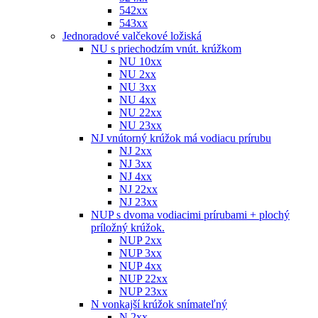
542xx
543xx
Jednoradové valčekové ložiská
NU s priechodzím vnút. krúžkom
NU 10xx
NU 2xx
NU 3xx
NU 4xx
NU 22xx
NU 23xx
NJ vnútorný krúžok má vodiacu prírubu
NJ 2xx
NJ 3xx
NJ 4xx
NJ 22xx
NJ 23xx
NUP s dvoma vodiacimi prírubami + plochý
príložný krúžok.
NUP 2xx
NUP 3xx
NUP 4xx
NUP 22xx
NUP 23xx
N vonkajší krúžok snímateľný
N 2xx