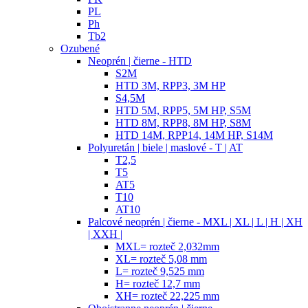
PL
Ph
Tb2
Ozubené
Neoprén | čierne - HTD
S2M
HTD 3M, RPP3, 3M HP
S4,5M
HTD 5M, RPP5, 5M HP, S5M
HTD 8M, RPP8, 8M HP, S8M
HTD 14M, RPP14, 14M HP, S14M
Polyuretán | biele | maslové - T | AT
T2,5
T5
AT5
T10
AT10
Palcové neoprén | čierne - MXL | XL | L | H | XH
| XXH |
MXL= rozteč 2,032mm
XL= rozteč 5,08 mm
L= rozteč 9,525 mm
H= rozteč 12,7 mm
XH= rozteč 22,225 mm