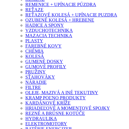
REMENICE + UPÍNACIE PÚZDRA
REŤAZE
REŤAZOVÉ KOLESÁ + UPÍNACIE PUZDRA
OZUBENÉ KOLESÁ + HREBENE
HADICE A SPONY
VZDUCHOTECHNIKA
MAZACIA TECHNIKA
PLASTY
FAREBNÉ KOVY
CHÉMIA
KOLESÁ
GUMENÉ DOSKY
GUMOVÉ PROFILY
PRUŽINY
SŤAHOVÁKY
NÁRADIE
FILTRE
OLEJE, MAZIVÁ A INÉ TEKUTINY
KRAMP POĽNO PRODUKTY
KARDÁNOVÉ KRÍŽE
HRIADEĽOVÉ A MOMENTOVÉ SPOJKY
REZNÉ A BRÚSNE KOTÚČE
HYDRAULIKA
ELEKTROMOTORY
BATÉRIE ENERGIZER