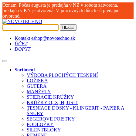
Oznam: Počas augusta je predajňa v NZ v sobotu zatvorená,
predajňa v KN je otvorená. V pracovných dňoch sú predajne
otvorené.
Hľadať
Kontakt
eshop@novotechno.sk
ÚČET
DOPYT
Sortiment
VÝROBA PLOCHÝCH TESNENÍ
LOŽISKÁ
GUFERÁ
MANŽETY
STIERACIE KRÚŽKY
KRÚŽKY O, X, H, USIT
TESNIACE DOSKY - KLINGERIT - PAPIER A
ŠNÚRY
SEGEROVE POISTKY
PODLOŽKY
SILENTBLOKY
REMENE