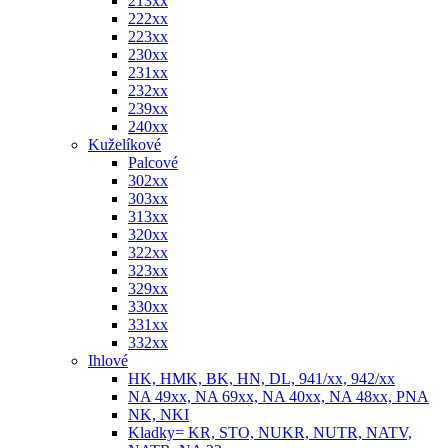
213xx
222xx
223xx
230xx
231xx
232xx
239xx
240xx
Kuželíkové
Palcové
302xx
303xx
313xx
320xx
322xx
323xx
329xx
330xx
331xx
332xx
Ihlové
HK, HMK, BK, HN, DL, 941/xx, 942/xx
NA 49xx, NA 69xx, NA 40xx, NA 48xx, PNA
NK, NKI
Kladky= KR, STO, NUKR, NUTR, NATV,