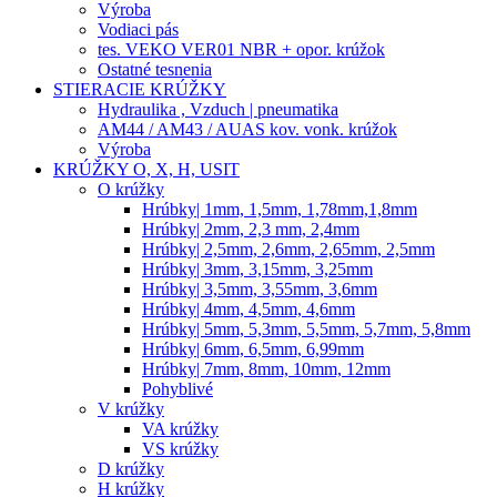
Výroba
Vodiaci pás
tes. VEKO VER01 NBR + opor. krúžok
Ostatné tesnenia
STIERACIE KRÚŽKY
Hydraulika , Vzduch | pneumatika
AM44 / AM43 / AUAS kov. vonk. krúžok
Výroba
KRÚŽKY O, X, H, USIT
O krúžky
Hrúbky| 1mm, 1,5mm, 1,78mm,1,8mm
Hrúbky| 2mm, 2,3 mm, 2,4mm
Hrúbky| 2,5mm, 2,6mm, 2,65mm, 2,5mm
Hrúbky| 3mm, 3,15mm, 3,25mm
Hrúbky| 3,5mm, 3,55mm, 3,6mm
Hrúbky| 4mm, 4,5mm, 4,6mm
Hrúbky| 5mm, 5,3mm, 5,5mm, 5,7mm, 5,8mm
Hrúbky| 6mm, 6,5mm, 6,99mm
Hrúbky| 7mm, 8mm, 10mm, 12mm
Pohyblivé
V krúžky
VA krúžky
VS krúžky
D krúžky
H krúžky