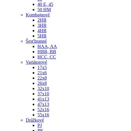
40 E, 45
50 HM
Kombajnové
2HB
3HB
4HB
5HB
Šesťhranné
HAA, AA
HBB, BB
HCC, CC
Variátorové
17x5
21x6
22x8
26x8
32x10
37x10
41x13
47x13
52x16
55x16
Drážkové
PJ
PK