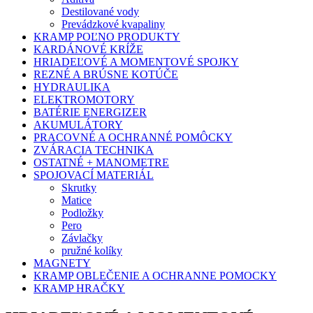
Destilované vody
Prevádzkové kvapaliny
KRAMP POĽNO PRODUKTY
KARDÁNOVÉ KRÍŽE
HRIADEĽOVÉ A MOMENTOVÉ SPOJKY
REZNÉ A BRÚSNE KOTÚČE
HYDRAULIKA
ELEKTROMOTORY
BATÉRIE ENERGIZER
AKUMULÁTORY
PRACOVNÉ A OCHRANNÉ POMÔCKY
ZVÁRACIA TECHNIKA
OSTATNÉ + MANOMETRE
SPOJOVACÍ MATERIÁL
Skrutky
Matice
Podložky
Pero
Závlačky
pružné kolíky
MAGNETY
KRAMP OBLEČENIE A OCHRANNE POMOCKY
KRAMP HRAČKY