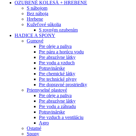
OZUBENÉ KOLESÁ + HREBENE
S nábojom
Bez náboja
Hrebene
Kužeľové súkolia
S rovným ozubením
HADICE A SPONY
Gumové
Pre oleje a paliva
Pre páru a horúcu vodu
Pre abrazívne látky
Pre vodu a vzduch
Potravinárske
Pre chemické látky
Pre technické plyny
Pre dopravné prostriedky
Priemyselné plastové
Pre oleje a paliva
Pre abrazívne látky
Pre vodu a záhradu
Potravinárske
Pre vzduch a ventiláciu
Agro
Ostatné
Spony