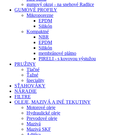
gumový okraj - na snehové Radlice
GUMOVÉ PROFILY
Mikroporezne
EPDM
Silikón
Kompaktné
NBR
EPDM
Silikón
membránové plátno
PIRELI - s kovovou výstužou
PRUŽINY
Tlačné
Ťažné
špeciality
SŤAHOVÁKY
NÁRADIE
FILTRE
OLEJE, MAZIVÁ A INÉ TEKUTINY
Motorové oleje
Hydraulické oleje
Prevodové oleje
Mazivá
Mazivá SKF
Aditíva