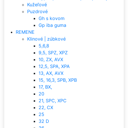
Kužeľové
Puzdrové
Gh s kovom
Gp iba guma
REMENE
Klinové | zúbkové
5,6,8
9,5, SPZ, XPZ
10, ZX, AVX
12,5, SPA, XPA
13, AX, AVX
15, 16,3, SPB, XPB
17, BX,
20
21, SPC, XPC
22, CX
25
32 D