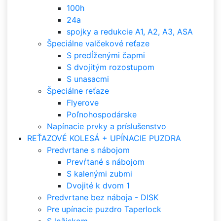
100h
24a
spojky a redukcie A1, A2, A3, ASA
Špeciálne valčekové reťaze
S predĺženými čapmi
S dvojitým rozostupom
S unasacmi
Špeciálne reťaze
Flyerove
Poľnohospodárske
Napínacie prvky a príslušenstvo
REŤAZOVÉ KOLESÁ + UPÍNACIE PUZDRA
Predvrtane s nábojom
Prevŕtané s nábojom
S kalenými zubmi
Dvojité k dvom 1
Predvrtane bez náboja - DISK
Pre upínacie puzdro Taperlock