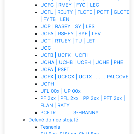
UCFC | RMEY | FYC | LEG
UCFL | RCJTY | FLCTE | PCFT | GLCTE
| FYTB | LEN
UCP | RASEY | SY | LES
UCPA | RSHEY | SYF | LEV
UCT | RTUEY | TU | LET
UCC
UCFB | UCFK | UCFH
UCHA | UCHB | UCEH | UCHE | PHE
UCFA | PSFT
UCFX | UCFCX | UCTX . . . . . PALCOVE
UCPH
UFL 00x | UP 00x
PF 2xx | PFL 2xx | PP 2xx | PFT 2xx |
FLAN | RATY
PCFTR . . . . . . 3-HRANNY
Delené domce stojaté
Tesnenia