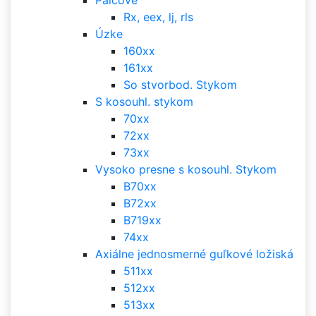
Palcové
Rx, eex, lj, rls
Úzke
160xx
161xx
So stvorbod. Stykom
S kosouhl. stykom
70xx
72xx
73xx
Vysoko presne s kosouhl. Stykom
B70xx
B72xx
B719xx
74xx
Axiálne jednosmerné guľkové ložiská
511xx
512xx
513xx