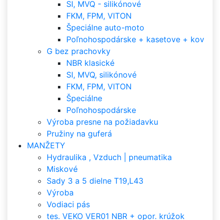
SI, MVQ - silikónové
FKM, FPM, VITON
Špeciálne auto-moto
Poľnohospodárske + kasetove + kov
G bez prachovky
NBR klasické
SI, MVQ, silikónové
FKM, FPM, VITON
Špeciálne
Poľnohospodárske
Výroba presne na požiadavku
Pružiny na guferá
MANŽETY
Hydraulika , Vzduch | pneumatika
Miskové
Sady 3 a 5 dielne T19,L43
Výroba
Vodiaci pás
tes. VEKO VER01 NBR + opor. krúžok