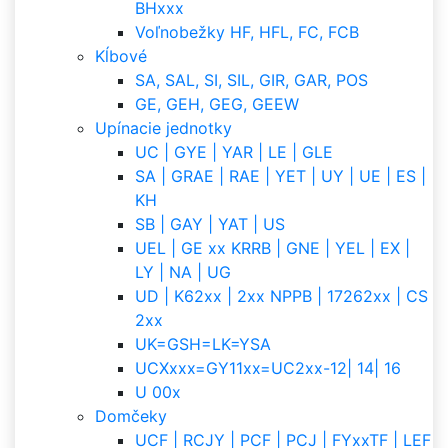
BHxxx
Voľnobežky HF, HFL, FC, FCB
Kĺbové
SA, SAL, SI, SIL, GIR, GAR, POS
GE, GEH, GEG, GEEW
Upínacie jednotky
UC | GYE | YAR | LE | GLE
SA | GRAE | RAE | YET | UY | UE | ES |
KH
SB | GAY | YAT | US
UEL | GE xx KRRB | GNE | YEL | EX |
LY | NA | UG
UD | K62xx | 2xx NPPB | 17262xx | CS
2xx
UK=GSH=LK=YSA
UCXxxx=GY11xx=UC2xx-12| 14| 16
U 00x
Domčeky
UCF | RCJY | PCF | PCJ | FYxxTF | LEF