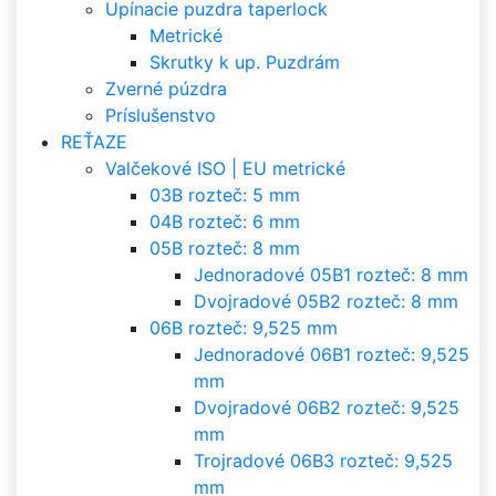
Upínacie puzdra taperlock
Metrické
Skrutky k up. Puzdrám
Zverné púzdra
Príslušenstvo
REŤAZE
Valčekové ISO | EU metrické
03B rozteč: 5 mm
04B rozteč: 6 mm
05B rozteč: 8 mm
Jednoradové 05B1 rozteč: 8 mm
Dvojradové 05B2 rozteč: 8 mm
06B rozteč: 9,525 mm
Jednoradové 06B1 rozteč: 9,525
mm
Dvojradové 06B2 rozteč: 9,525
mm
Trojradové 06B3 rozteč: 9,525
mm