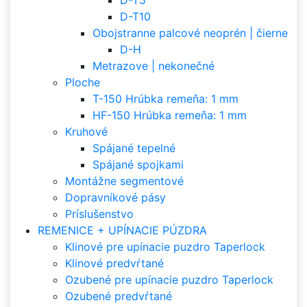
D-T5
D-T10
Obojstranne palcové neoprén | čierne
D-H
Metrazove | nekonečné
Ploche
T-150 Hrúbka remeňa: 1 mm
HF-150 Hrúbka remeňa: 1 mm
Kruhové
Spájané tepelné
Spájané spojkami
Montážne segmentové
Dopravníkové pásy
Príslušenstvo
REMENICE + UPÍNACIE PÚZDRA
Klinové pre upínacie puzdro Taperlock
Klinové predvŕtané
Ozubené pre upínacie puzdro Taperlock
Ozubené predvŕtané