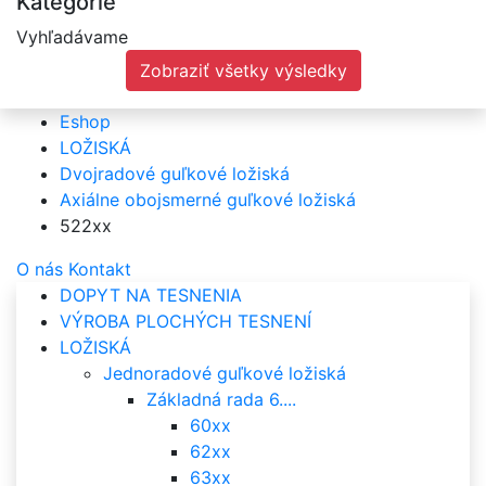
Kategórie
Vyhľadávame
Zobraziť všetky výsledky
Eshop
LOŽISKÁ
Dvojradové guľkové ložiská
Axiálne obojsmerné guľkové ložiská
522xx
O nás
Kontakt
DOPYT NA TESNENIA
VÝROBA PLOCHÝCH TESNENÍ
LOŽISKÁ
Jednoradové guľkové ložiská
Základná rada 6....
60xx
62xx
63xx