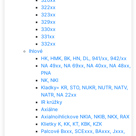
320xx
322xx
323xx
329xx
330xx
331xx
332xx
Ihlové
HK, HMK, BK, HN, DL, 941/xx, 942/xx
NA 49xx, NA 69xx, NA 40xx, NA 48xx,
PNA
NK, NKI
Kladky= KR, STO, NUKR, NUTR, NATV,
NATR, NA 22xx
IR krúžky
Axiálne
Axialnoihlickove NKIA, NKIB, NKX, RAX
Klietky K, KK, KT, KBK, KZK
Palcové Bxxx, SCExxx, BAxxx, Jxxx,