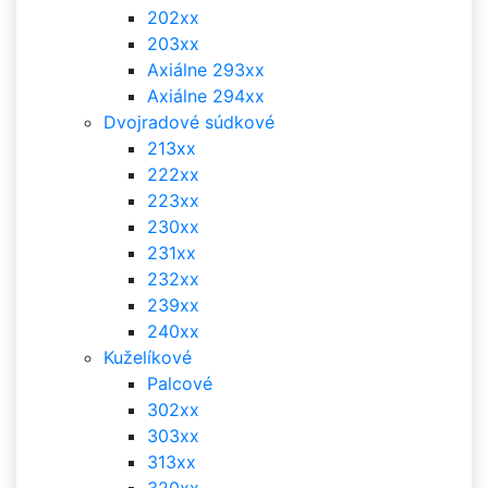
202xx
203xx
Axiálne 293xx
Axiálne 294xx
Dvojradové súdkové
213xx
222xx
223xx
230xx
231xx
232xx
239xx
240xx
Kuželíkové
Palcové
302xx
303xx
313xx