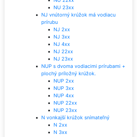
NU 22xx
NU 23xx
NJ vnútorný krúžok má vodiacu
prírubu
NJ 2xx
NJ 3xx
NJ 4xx
NJ 22xx
NJ 23xx
NUP s dvoma vodiacimi prírubami +
plochý príložný krúžok.
NUP 2xx
NUP 3xx
NUP 4xx
NUP 22xx
NUP 23xx
N vonkajší krúžok snímateľný
N 2xx
N 3xx