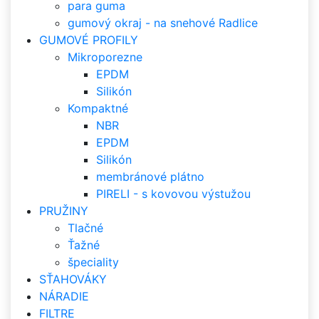
para guma
gumový okraj - na snehové Radlice
GUMOVÉ PROFILY
Mikroporezne
EPDM
Silikón
Kompaktné
NBR
EPDM
Silikón
membránové plátno
PIRELI - s kovovou výstužou
PRUŽINY
Tlačné
Ťažné
špeciality
SŤAHOVÁKY
NÁRADIE
FILTRE