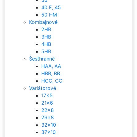
36
40 E, 45
50 HM
Kombajnové
2HB
3HB
4HB
5HB
Šesťhranné
HAA, AA
HBB, BB
HCC, CC
Variátorové
17x5
21x6
22x8
26x8
32x10
37x10