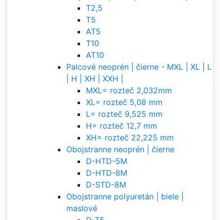
T2,5
T5
AT5
T10
AT10
Palcové neoprén | čierne - MXL | XL | L
| H | XH | XXH |
MXL= rozteč 2,032mm
XL= rozteč 5,08 mm
L= rozteč 9,525 mm
H= rozteč 12,7 mm
XH= rozteč 22,225 mm
Obojstranne neoprén | čierne
D-HTD-5M
D-HTD-8M
D-STD-8M
Obojstranne polyuretán | biele |
maslové