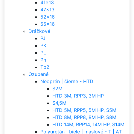
41x13
47x13
52x16
55x16
Drážkové
PJ
PK
PL
Ph
Tb2
Ozubené
Neoprén | čierne - HTD
S2M
HTD 3M, RPP3, 3M HP
S4,5M
HTD 5M, RPP5, 5M HP, S5M
HTD 8M, RPP8, 8M HP, S8M
HTD 14M, RPP14, 14M HP, S14M
Polyuretán | biele | maslové - T | AT