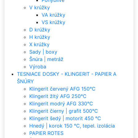
Pohyblivé
V krúžky
VA krúžky
VS krúžky
D krúžky
H krúžky
X krúžky
Sady | boxy
Šnúra | metráž
Výroba
TESNIACE DOSKY - KLINGERIT - PAPIER A
ŠNÚRY
Klingerit červený AFG 150°C
Klingerit žltý AFG 250°C
Klingerit modrý AFG 330°C
Klingerit čierny | grafit 500°C
Klingerit šedý | motorit 450 °C
Hnedý | korok 150 °C, tepel. izolácia
PAPIER ROTES