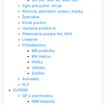
SN 5xx, SNV xx, SNH 5xx
Agro pre poľno. stroje
Klímové, alternátor, koleso, kladky
Špeciálne
Klzné puzdra
Upínacie púzdra H,
Sťahovacie púzdra AH, AHX
Lineárne
Príslušenstvo
MB podložky
KM matice
Ihličky
Valčeky
Guličky
Autosady
PLC
GUFERÁ
GP s prachovkou
NBR klasické