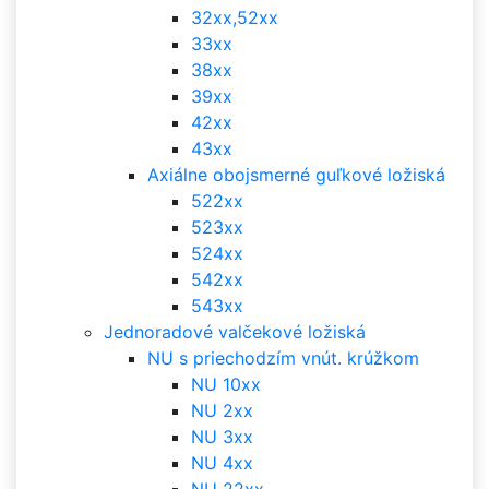
32xx,52xx
33xx
38xx
39xx
42xx
43xx
Axiálne obojsmerné guľkové ložiská
522xx
523xx
524xx
542xx
543xx
Jednoradové valčekové ložiská
NU s priechodzím vnút. krúžkom
NU 10xx
NU 2xx
NU 3xx
NU 4xx