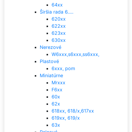
64xx
Širšia rada 6.....
620xx
622xx
623xx
630xx
Nerezové
W6xxx,s6xxx,ss6xxx,
Plastové
6xxx, pom
Miniatúrne
Mrxxx
F6xx
60x
62x
618xx, 618/x,617xx
619xx, 619/x
63x