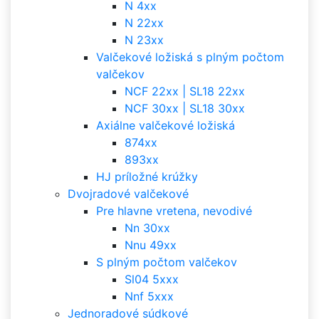
N 4xx
N 22xx
N 23xx
Valčekové ložiská s plným počtom
valčekov
NCF 22xx | SL18 22xx
NCF 30xx | SL18 30xx
Axiálne valčekové ložiská
874xx
893xx
HJ príložné krúžky
Dvojradové valčekové
Pre hlavne vretena, nevodivé
Nn 30xx
Nnu 49xx
S plným počtom valčekov
Sl04 5xxx
Nnf 5xxx
Jednoradové súdkové