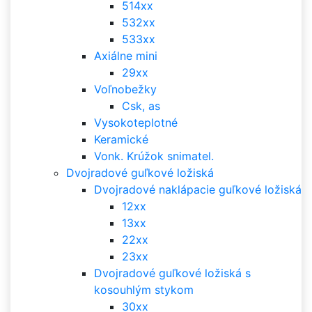
514xx
532xx
533xx
Axiálne mini
29xx
Voľnobežky
Csk, as
Vysokoteplotné
Keramické
Vonk. Krúžok snimatel.
Dvojradové guľkové ložiská
Dvojradové naklápacie guľkové ložiská
12xx
13xx
22xx
23xx
Dvojradové guľkové ložiská s
kosouhlým stykom
30xx