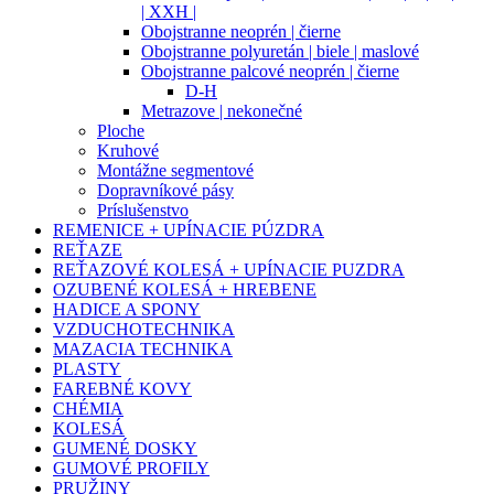
| XXH |
Obojstranne neoprén | čierne
Obojstranne polyuretán | biele | maslové
Obojstranne palcové neoprén | čierne
D-H
Metrazove | nekonečné
Ploche
Kruhové
Montážne segmentové
Dopravníkové pásy
Príslušenstvo
REMENICE + UPÍNACIE PÚZDRA
REŤAZE
REŤAZOVÉ KOLESÁ + UPÍNACIE PUZDRA
OZUBENÉ KOLESÁ + HREBENE
HADICE A SPONY
VZDUCHOTECHNIKA
MAZACIA TECHNIKA
PLASTY
FAREBNÉ KOVY
CHÉMIA
KOLESÁ
GUMENÉ DOSKY
GUMOVÉ PROFILY
PRUŽINY