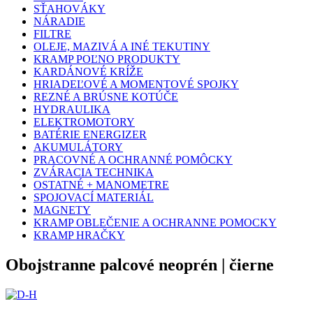
SŤAHOVÁKY
NÁRADIE
FILTRE
OLEJE, MAZIVÁ A INÉ TEKUTINY
KRAMP POĽNO PRODUKTY
KARDÁNOVÉ KRÍŽE
HRIADEĽOVÉ A MOMENTOVÉ SPOJKY
REZNÉ A BRÚSNE KOTÚČE
HYDRAULIKA
ELEKTROMOTORY
BATÉRIE ENERGIZER
AKUMULÁTORY
PRACOVNÉ A OCHRANNÉ POMÔCKY
ZVÁRACIA TECHNIKA
OSTATNÉ + MANOMETRE
SPOJOVACÍ MATERIÁL
MAGNETY
KRAMP OBLEČENIE A OCHRANNE POMOCKY
KRAMP HRAČKY
Obojstranne palcové neoprén | čierne