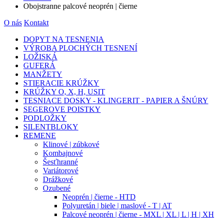
Obojstranne palcové neoprén | čierne
O nás
Kontakt
DOPYT NA TESNENIA
VÝROBA PLOCHÝCH TESNENÍ
LOŽISKÁ
GUFERÁ
MANŽETY
STIERACIE KRÚŽKY
KRÚŽKY O, X, H, USIT
TESNIACE DOSKY - KLINGERIT - PAPIER A ŠNÚRY
SEGEROVE POISTKY
PODLOŽKY
SILENTBLOKY
REMENE
Klinové | zúbkové
Kombajnové
Šesťhranné
Variátorové
Drážkové
Ozubené
Neoprén | čierne - HTD
Polyuretán | biele | maslové - T | AT
Palcové neoprén | čierne - MXL | XL | L | H | XH