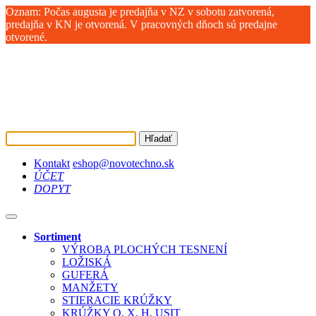
Oznam: Počas augusta je predajňa v NZ v sobotu zatvorená,
predajňa v KN je otvorená. V pracovných dňoch sú predajne
otvorené.
Hľadať
Kontakt
eshop@novotechno.sk
ÚČET
DOPYT
Sortiment
VÝROBA PLOCHÝCH TESNENÍ
LOŽISKÁ
GUFERÁ
MANŽETY
STIERACIE KRÚŽKY
KRÚŽKY O, X, H, USIT