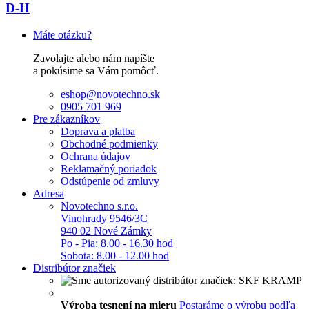
D-H
Máte otázku?
Zavolajte alebo nám napíšte
a pokúsime sa Vám pomôcť.
eshop@novotechno.sk
0905 701 969
Pre zákazníkov
Doprava a platba
Obchodné podmienky
Ochrana údajov
Reklamačný poriadok
Odstúpenie od zmluvy
Adresa
Novotechno s.r.o.
Vinohrady 9546/3C
940 02 Nové Zámky
Po - Pia: 8.00 - 16.30 hod
Sobota: 8.00 - 12.00 hod
Distribútor značiek
Výroba tesnení na mieru
Postaráme o výrobu podľa