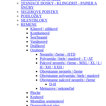
TESNIACE DOSKY - KLINGERIT - PAPIER A
ŠNÚRY
SEGEROVE POISTKY
PODLOŽKY
SILENTBLOKY
REMENE
Klinové | zúbkové
Kombajnové
Šesťhranné
Variátorové
Drážkové
Ozubené
Neoprén | čierne - HTD
Polyuretán | biele | maslové - T | AT
Palcové neoprén | čierne - MXL | XL | L |
H | XH | XXH |
Obojstranne neoprén | čierne
Obojstranne polyuretán | biele | maslové
Obojstranne palcové neoprén | čierne
D-H
Metrazove | nekonečné
Ploche
Kruhové
Montážne segmentové
Dopravníkové pásy