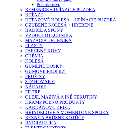
Príslušenstvo
REMENICE + UPÍNACIE PÚZDRA
REŤAZE
REŤAZOVÉ KOLESÁ + UPÍNACIE PUZDRA
OZUBENÉ KOLESÁ + HREBENE
HADICE A SPONY
VZDUCHOTECHNIKA
MAZACIA TECHNIKA
PLASTY
FAREBNÉ KOVY
CHÉMIA
KOLESÁ
GUMENÉ DOSKY
GUMOVÉ PROFILY
PRUŽINY
SŤAHOVÁKY
NÁRADIE
FILTRE
OLEJE, MAZIVÁ A INÉ TEKUTINY
KRAMP POĽNO PRODUKTY
KARDÁNOVÉ KRÍŽE
HRIADEĽOVÉ A MOMENTOVÉ SPOJKY
REZNÉ A BRÚSNE KOTÚČE
HYDRAULIKA
ELEKTROMOTORY