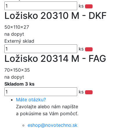
ks
Ložisko 20310 M - DKF
50x110x27
na dopyt
Externý sklad
ks
Ložisko 20314 M - FAG
70x150x35
na dopyt
Skladom 3 ks
ks
Máte otázku?
Zavolajte alebo nám napíšte
a pokúsime sa Vám pomôcť.
eshop@novotechno.sk