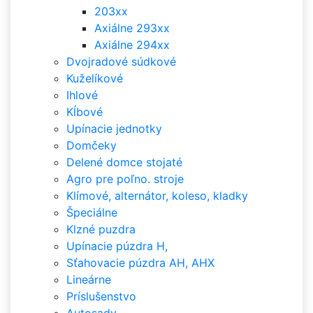
203xx
Axiálne 293xx
Axiálne 294xx
Dvojradové súdkové
Kuželíkové
Ihlové
Kĺbové
Upínacie jednotky
Domčeky
Delené domce stojaté
Agro pre poľno. stroje
Klímové, alternátor, koleso, kladky
Špeciálne
Klzné puzdra
Upínacie púzdra H,
Sťahovacie púzdra AH, AHX
Lineárne
Príslušenstvo