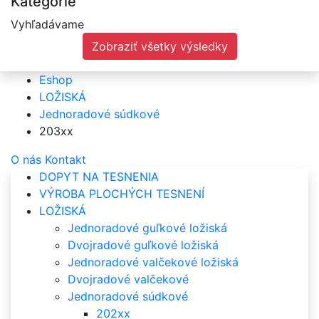
Kategórie
Vyhľadávame
Zobraziť všetky výsledky
Eshop
LOŽISKÁ
Jednoradové súdkové
203xx
O nás
Kontakt
DOPYT NA TESNENIA
VÝROBA PLOCHÝCH TESNENÍ
LOŽISKÁ
Jednoradové guľkové ložiská
Dvojradové guľkové ložiská
Jednoradové valčekové ložiská
Dvojradové valčekové
Jednoradové súdkové
202xx