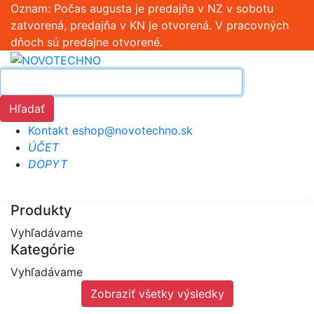
Oznam: Počas augusta je predajňa v NZ v sobotu
zatvorená, predajňa v KN je otvorená. V pracovných
dňoch sú predajne otvorené.
Hľadať
Kontakt
eshop@novotechno.sk
ÚČET
DOPYT
Produkty
Vyhľadávame
Kategórie
Vyhľadávame
Zobraziť všetky výsledky