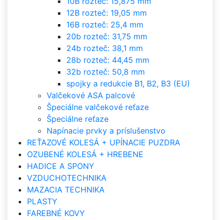
10B rozteč: 15,875 mm
12B rozteč: 19,05 mm
16B rozteč: 25,4 mm
20b rozteč: 31,75 mm
24b rozteč: 38,1 mm
28b rozteč: 44,45 mm
32b rozteč: 50,8 mm
spojky a redukcie B1, B2, B3 (EU)
Valčekové ASA palcové
Špeciálne valčekové reťaze
Špeciálne reťaze
Napínacie prvky a príslušenstvo
REŤAZOVÉ KOLESÁ + UPÍNACIE PUZDRA
OZUBENÉ KOLESÁ + HREBENE
HADICE A SPONY
VZDUCHOTECHNIKA
MAZACIA TECHNIKA
PLASTY
FAREBNÉ KOVY