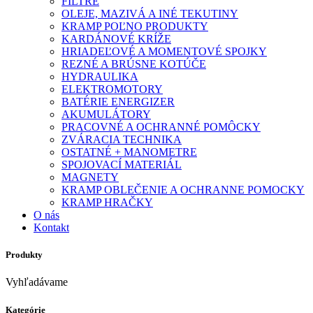
FILTRE
OLEJE, MAZIVÁ A INÉ TEKUTINY
KRAMP POĽNO PRODUKTY
KARDÁNOVÉ KRÍŽE
HRIADEĽOVÉ A MOMENTOVÉ SPOJKY
REZNÉ A BRÚSNE KOTÚČE
HYDRAULIKA
ELEKTROMOTORY
BATÉRIE ENERGIZER
AKUMULÁTORY
PRACOVNÉ A OCHRANNÉ POMÔCKY
ZVÁRACIA TECHNIKA
OSTATNÉ + MANOMETRE
SPOJOVACÍ MATERIÁL
MAGNETY
KRAMP OBLEČENIE A OCHRANNE POMOCKY
KRAMP HRAČKY
O nás
Kontakt
Produkty
Vyhľadávame
Kategórie