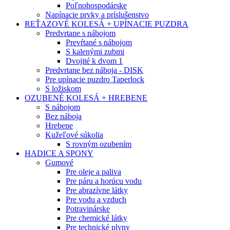
Poľnohospodárske
Napínacie prvky a príslušenstvo
REŤAZOVÉ KOLESÁ + UPÍNACIE PUZDRA
Predvrtane s nábojom
Prevŕtané s nábojom
S kalenými zubmi
Dvojité k dvom 1
Predvrtane bez náboja - DISK
Pre upínacie puzdro Taperlock
S ložiskom
OZUBENÉ KOLESÁ + HREBENE
S nábojom
Bez náboja
Hrebene
Kužeľové súkolia
S rovným ozubením
HADICE A SPONY
Gumové
Pre oleje a paliva
Pre páru a horúcu vodu
Pre abrazívne látky
Pre vodu a vzduch
Potravinárske
Pre chemické látky
Pre technické plyny