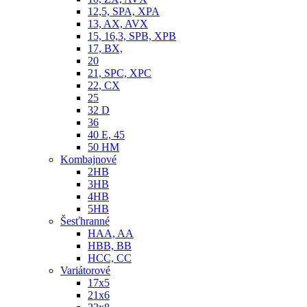
12,5, SPA, XPA
13, AX, AVX
15, 16,3, SPB, XPB
17, BX,
20
21, SPC, XPC
22, CX
25
32 D
36
40 E, 45
50 HM
Kombajnové
2HB
3HB
4HB
5HB
Šesťhranné
HAA, AA
HBB, BB
HCC, CC
Variátorové
17x5
21x6