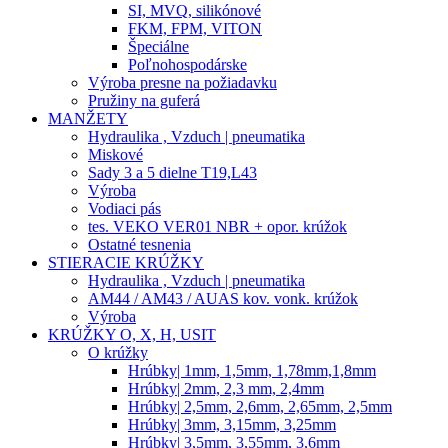
SI, MVQ, silikónové
FKM, FPM, VITON
Špeciálne
Poľnohospodárske
Výroba presne na požiadavku
Pružiny na guferá
MANŽETY
Hydraulika , Vzduch | pneumatika
Miskové
Sady 3 a 5 dielne T19,L43
Výroba
Vodiaci pás
tes. VEKO VER01 NBR + opor. krúžok
Ostatné tesnenia
STIERACIE KRÚŽKY
Hydraulika , Vzduch | pneumatika
AM44 / AM43 / AUAS kov. vonk. krúžok
Výroba
KRÚŽKY O, X, H, USIT
O krúžky
Hrúbky| 1mm, 1,5mm, 1,78mm,1,8mm
Hrúbky| 2mm, 2,3 mm, 2,4mm
Hrúbky| 2,5mm, 2,6mm, 2,65mm, 2,5mm
Hrúbky| 3mm, 3,15mm, 3,25mm
Hrúbky| 3,5mm, 3,55mm, 3,6mm