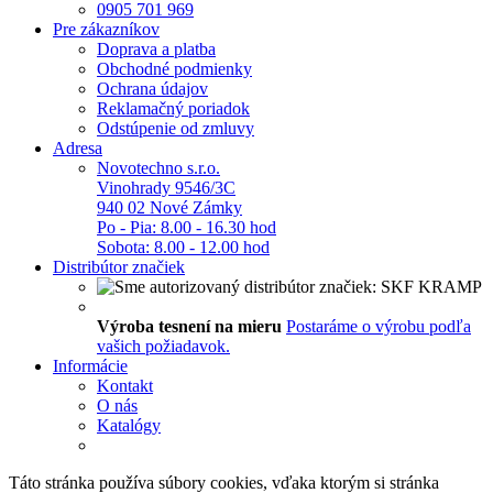
0905 701 969
Pre zákazníkov
Doprava a platba
Obchodné podmienky
Ochrana údajov
Reklamačný poriadok
Odstúpenie od zmluvy
Adresa
Novotechno s.r.o.
Vinohrady 9546/3C
940 02 Nové Zámky
Po - Pia: 8.00 - 16.30 hod
Sobota: 8.00 - 12.00 hod
Distribútor značiek
Výroba tesnení na mieru
Postaráme o výrobu podľa
vašich požiadavok.
Informácie
Kontakt
O nás
Katalógy
Táto stránka používa súbory cookies, vďaka ktorým si stránka