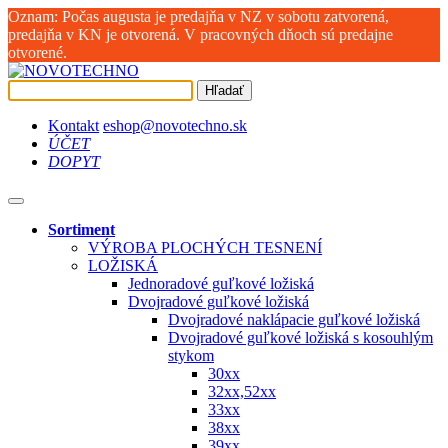
Oznam: Počas augusta je predajňa v NZ v sobotu zatvorená,
predajňa v KN je otvorená. V pracovných dňoch sú predajne
otvorené.
Hľadať
Kontakt
eshop@novotechno.sk
ÚČET
DOPYT
Sortiment
VÝROBA PLOCHÝCH TESNENÍ
LOŽISKÁ
Jednoradové guľkové ložiská
Dvojradové guľkové ložiská
Dvojradové naklápacie guľkové ložiská
Dvojradové guľkové ložiská s kosouhlým
stykom
30xx
32xx,52xx
33xx
38xx
39xx