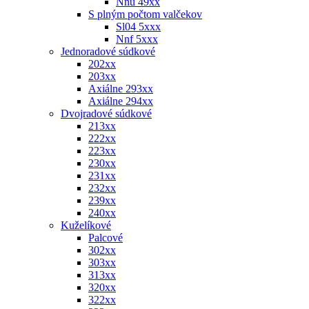
Nnu 49xx
S plným počtom valčekov
Sl04 5xxx
Nnf 5xxx
Jednoradové súdkové
202xx
203xx
Axiálne 293xx
Axiálne 294xx
Dvojradové súdkové
213xx
222xx
223xx
230xx
231xx
232xx
239xx
240xx
Kuželíkové
Palcové
302xx
303xx
313xx
320xx
322xx