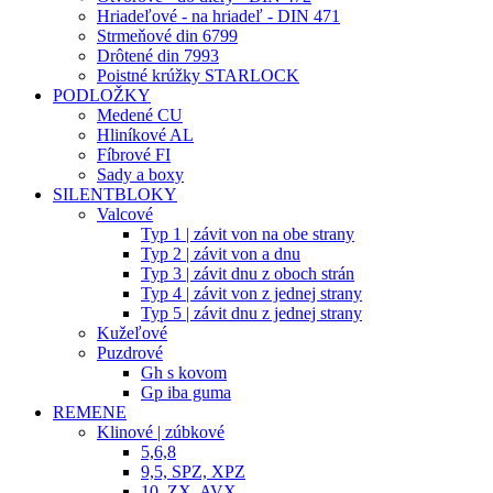
Hriadeľové - na hriadeľ - DIN 471
Strmeňové din 6799
Drôtené din 7993
Poistné krúžky STARLOCK
PODLOŽKY
Medené CU
Hliníkové AL
Fíbrové FI
Sady a boxy
SILENTBLOKY
Valcové
Typ 1 | závit von na obe strany
Typ 2 | závit von a dnu
Typ 3 | závit dnu z oboch strán
Typ 4 | závit von z jednej strany
Typ 5 | závit dnu z jednej strany
Kužeľové
Puzdrové
Gh s kovom
Gp iba guma
REMENE
Klinové | zúbkové
5,6,8
9,5, SPZ, XPZ
10, ZX, AVX