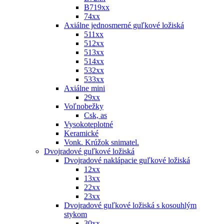
B719xx
74xx
Axiálne jednosmerné guľkové ložiská
511xx
512xx
513xx
514xx
532xx
533xx
Axiálne mini
29xx
Voľnobežky
Csk, as
Vysokoteplotné
Keramické
Vonk. Krúžok snimatel.
Dvojradové guľkové ložiská
Dvojradové naklápacie guľkové ložiská
12xx
13xx
22xx
23xx
Dvojradové guľkové ložiská s kosouhlým
stykom
30xx