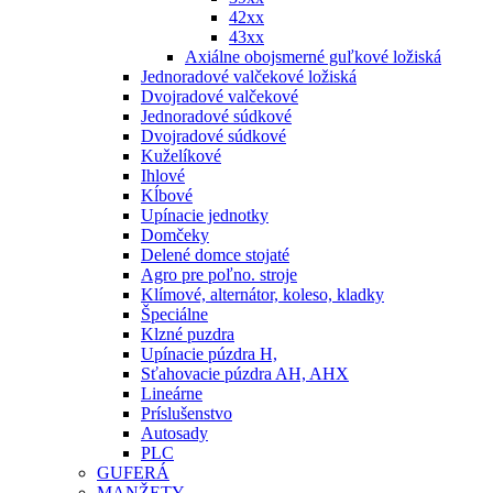
42xx
43xx
Axiálne obojsmerné guľkové ložiská
Jednoradové valčekové ložiská
Dvojradové valčekové
Jednoradové súdkové
Dvojradové súdkové
Kuželíkové
Ihlové
Kĺbové
Upínacie jednotky
Domčeky
Delené domce stojaté
Agro pre poľno. stroje
Klímové, alternátor, koleso, kladky
Špeciálne
Klzné puzdra
Upínacie púzdra H,
Sťahovacie púzdra AH, AHX
Lineárne
Príslušenstvo
Autosady
PLC
GUFERÁ
MANŽETY