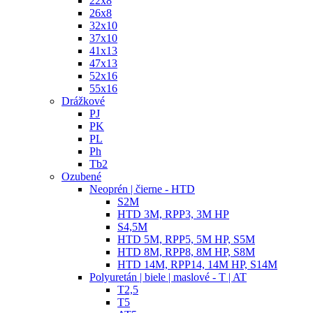
22x8
26x8
32x10
37x10
41x13
47x13
52x16
55x16
Drážkové
PJ
PK
PL
Ph
Tb2
Ozubené
Neoprén | čierne - HTD
S2M
HTD 3M, RPP3, 3M HP
S4,5M
HTD 5M, RPP5, 5M HP, S5M
HTD 8M, RPP8, 8M HP, S8M
HTD 14M, RPP14, 14M HP, S14M
Polyuretán | biele | maslové - T | AT
T2,5
T5