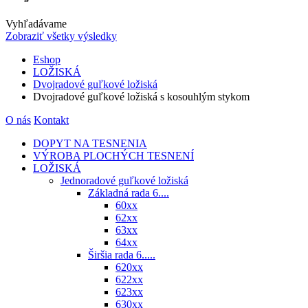
Vyhľadávame
Zobraziť všetky výsledky
Eshop
LOŽISKÁ
Dvojradové guľkové ložiská
Dvojradové guľkové ložiská s kosouhlým stykom
O nás
Kontakt
DOPYT NA TESNENIA
VÝROBA PLOCHÝCH TESNENÍ
LOŽISKÁ
Jednoradové guľkové ložiská
Základná rada 6....
60xx
62xx
63xx
64xx
Širšia rada 6.....
620xx
622xx
623xx
630xx