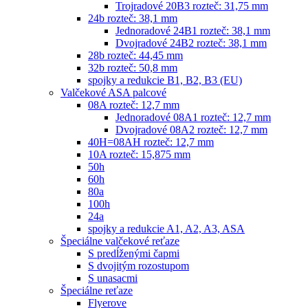
Trojradové 20B3 rozteč: 31,75 mm
24b rozteč: 38,1 mm
Jednoradové 24B1 rozteč: 38,1 mm
Dvojradové 24B2 rozteč: 38,1 mm
28b rozteč: 44,45 mm
32b rozteč: 50,8 mm
spojky a redukcie B1, B2, B3 (EU)
Valčekové ASA palcové
08A rozteč: 12,7 mm
Jednoradové 08A1 rozteč: 12,7 mm
Dvojradové 08A2 rozteč: 12,7 mm
40H=08AH rozteč: 12,7 mm
10A rozteč: 15,875 mm
50h
60h
80a
100h
24a
spojky a redukcie A1, A2, A3, ASA
Špeciálne valčekové reťaze
S predĺženými čapmi
S dvojitým rozostupom
S unasacmi
Špeciálne reťaze
Flyerove