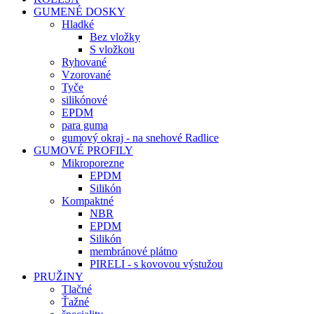
GUMENÉ DOSKY
Hladké
Bez vložky
S vložkou
Ryhované
Vzorované
Tyče
silikónové
EPDM
para guma
gumový okraj - na snehové Radlice
GUMOVÉ PROFILY
Mikroporezne
EPDM
Silikón
Kompaktné
NBR
EPDM
Silikón
membránové plátno
PIRELI - s kovovou výstužou
PRUŽINY
Tlačné
Ťažné