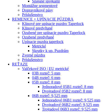
Spájané spojkami
Montážne segmentové
Dopravníkové pásy
Príslušenstvo
REMENICE + UPÍNACIE PÚZDRA
Klinové pre upínacie puzdro Taperlock
Klinové predvŕtané
Ozubené pre upínacie puzdro Taperlock
Ozubené predvŕtané
Upínacie puzdra taperlock
Metrické
Skrutky k up. Puzdrám
Zverné púzdra
Príslušenstvo
REŤAZE
Valčekové ISO | EU metrické
03B rozteč: 5 mm
04B rozteč: 6 mm
05B rozteč: 8 mm
Jednoradové 05B1 rozteč: 8 mm
Dvojradové 05B2 rozteč: 8 mm
06B rozteč: 9,525 mm
Jednoradové 06B1 rozteč: 9,525 mm
Dvojradové 06B2 rozteč: 9,525 mm
Trojradové 06B3 rozteč: 9,525 mm