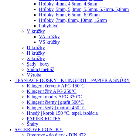
Hrúbky| 4mm, 4,5mm, 4,6mm
Hrúbky| 5mm, 5,3mm, 5,5mm, 5,7mm, 5,8mm
Hrúbky| 6mm, 6,5mm, 6,99mm
Hrúbky| 7mm, 8mm, 10mm, 12mm
Pohyblivé
V krúžky
VA krúžky
VS krúžky
D krúžky
H krúžky
X krúžky
Sady | boxy
Šnúra | metráž
Výroba
TESNIACE DOSKY - KLINGERIT - PAPIER A ŠNÚRY
Klingerit červený AFG 150°C
Klingerit žltý AFG 250°C
Klingerit modrý AFG 330°C
Klingerit čierny | grafit 500°C
Klingerit šedý | motorit 450 °C
Hnedý | korok 150 °C, tepel. izolácia
PAPIER ROTES
Šnúry
SEGEROVE POISTKY
Otvorové - do diery - DIN 472