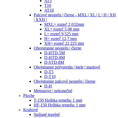
AT5
T10
AT10
Palcové neoprén | čierne - MXL | XL | L | H | XH
| XXH |
MXL= rozteč 2,032mm
XL= rozteč 5,08 mm
L= rozteč 9,525 mm
H= rozteč 12,7 mm
XH= rozteč 22,225 mm
Obojstranne neoprén | čierne
D-HTD-5M
D-HTD-8M
D-STD-8M
Obojstranne polyuretán | biele | maslové
D-T5
D-T10
Obojstranne palcové neoprén | čierne
D-H
Metrazove | nekonečné
Ploche
T-150 Hrúbka remeňa: 1 mm
HF-150 Hrúbka remeňa: 1 mm
Kruhové
Spájané tepelné