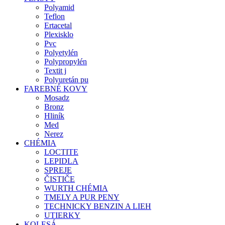
Polyamid
Teflon
Ertacetal
Plexisklo
Pvc
Polyetylén
Polypropylén
Textit j
Polyuretán pu
FAREBNÉ KOVY
Mosadz
Bronz
Hliník
Med
Nerez
CHÉMIA
LOCTITE
LEPIDLA
SPREJE
ČISTIČE
WURTH CHÉMIA
TMELY A PUR PENY
TECHNICKY BENZIN A LIEH
UTIERKY
KOLESÁ