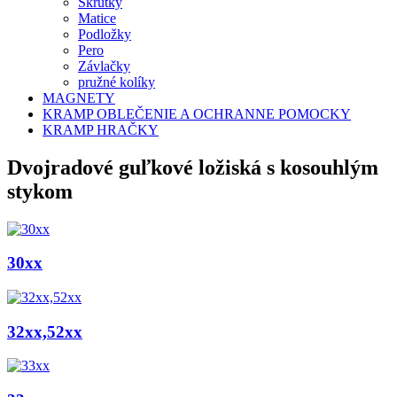
Skrutky
Matice
Podložky
Pero
Závlačky
pružné kolíky
MAGNETY
KRAMP OBLEČENIE A OCHRANNE POMOCKY
KRAMP HRAČKY
Dvojradové guľkové ložiská s kosouhlým
stykom
30xx
32xx,52xx