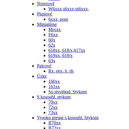
Nerezové
W6xxx,s6xxx,ss6xxx,
Plastové
6xxx, pom
Miniatúrne
Mrxxx
F6xx
60x
62x
618xx, 618/x,617xx
619xx, 619/x
63x
Palcové
Rx, eex, lj, rls
Úzke
160xx
161xx
So stvorbod. Stykom
S kosouhl. stykom
70xx
72xx
73xx
Vysoko presne s kosouhl. Stykom
B70xx
B72xx