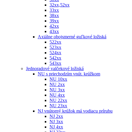
32xx,52xx
33xx
38xx
39xx
42xx
43xx
Axiálne obojsmerné guľkové ložiská
522xx
523xx
524xx
542xx
543xx
Jednoradové valčekové ložiská
NU s priechodzím vnút. krúžkom
NU 10xx
NU 2xx
NU 3xx
NU 4xx
NU 22xx
NU 23xx
NJ vnútorný krúžok má vodiacu prírubu
NJ 2xx
NJ 3xx
NJ 4xx