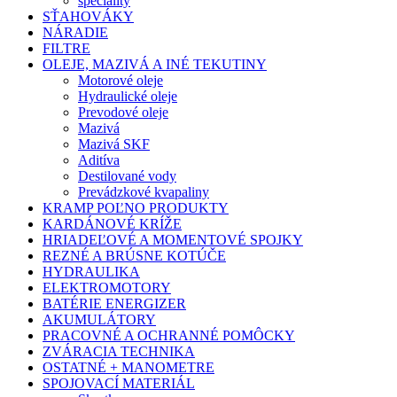
špeciality
SŤAHOVÁKY
NÁRADIE
FILTRE
OLEJE, MAZIVÁ A INÉ TEKUTINY
Motorové oleje
Hydraulické oleje
Prevodové oleje
Mazivá
Mazivá SKF
Aditíva
Destilované vody
Prevádzkové kvapaliny
KRAMP POĽNO PRODUKTY
KARDÁNOVÉ KRÍŽE
HRIADEĽOVÉ A MOMENTOVÉ SPOJKY
REZNÉ A BRÚSNE KOTÚČE
HYDRAULIKA
ELEKTROMOTORY
BATÉRIE ENERGIZER
AKUMULÁTORY
PRACOVNÉ A OCHRANNÉ POMÔCKY
ZVÁRACIA TECHNIKA
OSTATNÉ + MANOMETRE
SPOJOVACÍ MATERIÁL