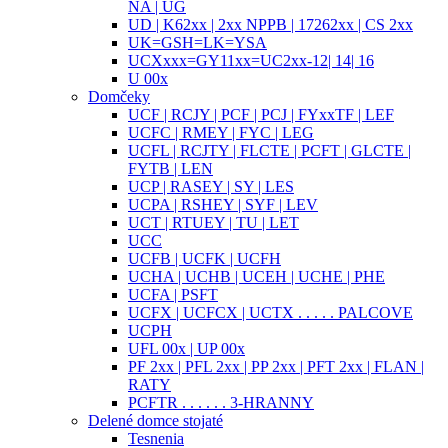
NA | UG
UD | K62xx | 2xx NPPB | 17262xx | CS 2xx
UK=GSH=LK=YSA
UCXxxx=GY11xx=UC2xx-12| 14| 16
U 00x
Domčeky
UCF | RCJY | PCF | PCJ | FYxxTF | LEF
UCFC | RMEY | FYC | LEG
UCFL | RCJTY | FLCTE | PCFT | GLCTE |
FYTB | LEN
UCP | RASEY | SY | LES
UCPA | RSHEY | SYF | LEV
UCT | RTUEY | TU | LET
UCC
UCFB | UCFK | UCFH
UCHA | UCHB | UCEH | UCHE | PHE
UCFA | PSFT
UCFX | UCFCX | UCTX . . . . . PALCOVE
UCPH
UFL 00x | UP 00x
PF 2xx | PFL 2xx | PP 2xx | PFT 2xx | FLAN |
RATY
PCFTR . . . . . . 3-HRANNY
Delené domce stojaté
Tesnenia