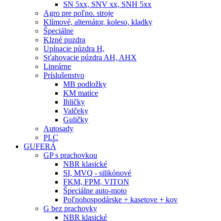
SN 5xx, SNV xx, SNH 5xx
Agro pre poľno. stroje
Klímové, alternátor, koleso, kladky
Špeciálne
Klzné puzdra
Upínacie púzdra H,
Sťahovacie púzdra AH, AHX
Lineárne
Príslušenstvo
MB podložky
KM matice
Ihličky
Valčeky
Guličky
Autosady
PLC
GUFERÁ
GP s prachovkou
NBR klasické
SI, MVQ - silikónové
FKM, FPM, VITON
Špeciálne auto-moto
Poľnohospodárske + kasetove + kov
G bez prachovky
NBR klasické