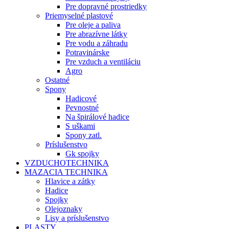
Pre dopravné prostriedky
Priemyselné plastové
Pre oleje a paliva
Pre abrazívne látky
Pre vodu a záhradu
Potravinárske
Pre vzduch a ventiláciu
Agro
Ostatné
Spony
Hadicové
Pevnostné
Na špirálové hadice
S uškami
Spony zatl.
Príslušenstvo
Gk spojky
VZDUCHOTECHNIKA
MAZACIA TECHNIKA
Hlavice a zátky
Hadice
Spojky
Olejoznaky
Lisy a príslušenstvo
PLASTY