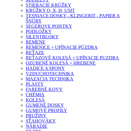
STIERACIE KRÚŽKY
KRÚŽKY O, X, H, USIT
TESNIACE DOSKY - KLINGERIT - PAPIER A
ŠNÚRY
SEGEROVE POISTKY
PODLOŽKY
SILENTBLOKY
REMENE
REMENICE + UPÍNACIE PÚZDRA
REŤAZE
REŤAZOVÉ KOLESÁ + UPÍNACIE PUZDRA
OZUBENÉ KOLESÁ + HREBENE
HADICE A SPONY
VZDUCHOTECHNIKA
MAZACIA TECHNIKA
PLASTY
FAREBNÉ KOVY
CHÉMIA
KOLESÁ
GUMENÉ DOSKY
GUMOVÉ PROFILY
PRUŽINY
SŤAHOVÁKY
NÁRADIE