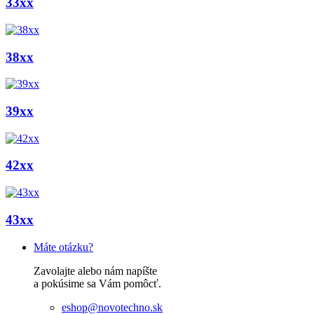
33xx
38xx
39xx
42xx
43xx
Máte otázku?
Zavolajte alebo nám napíšte
a pokúsime sa Vám pomôcť.
eshop@novotechno.sk