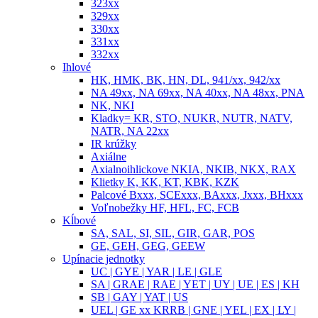
323xx
329xx
330xx
331xx
332xx
Ihlové
HK, HMK, BK, HN, DL, 941/xx, 942/xx
NA 49xx, NA 69xx, NA 40xx, NA 48xx, PNA
NK, NKI
Kladky= KR, STO, NUKR, NUTR, NATV,
NATR, NA 22xx
IR krúžky
Axiálne
Axialnoihlickove NKIA, NKIB, NKX, RAX
Klietky K, KK, KT, KBK, KZK
Palcové Bxxx, SCExxx, BAxxx, Jxxx, BHxxx
Voľnobežky HF, HFL, FC, FCB
Kĺbové
SA, SAL, SI, SIL, GIR, GAR, POS
GE, GEH, GEG, GEEW
Upínacie jednotky
UC | GYE | YAR | LE | GLE
SA | GRAE | RAE | YET | UY | UE | ES | KH
SB | GAY | YAT | US
UEL | GE xx KRRB | GNE | YEL | EX | LY |