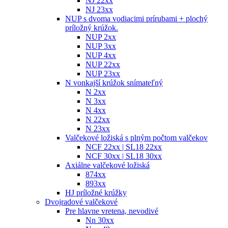
NJ 22xx
NJ 23xx
NUP s dvoma vodiacimi prírubami + plochý
príložný krúžok.
NUP 2xx
NUP 3xx
NUP 4xx
NUP 22xx
NUP 23xx
N vonkajší krúžok snímateľný
N 2xx
N 3xx
N 4xx
N 22xx
N 23xx
Valčekové ložiská s plným počtom valčekov
NCF 22xx | SL18 22xx
NCF 30xx | SL18 30xx
Axiálne valčekové ložiská
874xx
893xx
HJ príložné krúžky
Dvojradové valčekové
Pre hlavne vretena, nevodivé
Nn 30xx