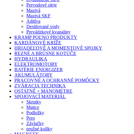
Prevodové oleje
Mazivá
Mazivá SKF
Aditíva
Destilované vody
Prevádzkové kvapaliny
KRAMP POĽNO PRODUKTY
KARDÁNOVÉ KRÍŽE
HRIADEĽOVÉ A MOMENTOVÉ SPOJKY
REZNÉ A BRÚSNE KOTÚČE
HYDRAULIKA
ELEKTROMOTORY
BATÉRIE ENERGIZER
AKUMULÁTORY
PRACOVNÉ A OCHRANNÉ POMÔCKY
ZVÁRACIA TECHNIKA
OSTATNÉ + MANOMETRE
SPOJOVACÍ MATERIÁL
Skrutky
Matice
Podložky
Pero
Závlačky
pružné kolíky