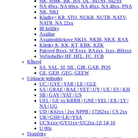
HK, HMK, BK, HN, DL, 941/xx, 942/xx
NA 49xx, NA 69xx, NA 40xx, NA 48xx, PNA
NK, NKI
Kladky= KR, STO, NUKR, NUTR, NATV,
NATR, NA 22xx
IR krúžky
Axiálne
Axialnoihlickove NKIA, NKIB, NKX, RAX
Klietky K, KK, KT, KBK, KZK
Palcové Bxxx, SCExxx, BAxxx, Jxxx, BHxxx
Voľnobežky HF, HFL, FC, FCB
Kĺbové
SA, SAL, SI, SIL, GIR, GAR, POS
GE, GEH, GEG, GEEW
Upínacie jednotky
UC | GYE | YAR | LE | GLE
SA | GRAE | RAE | YET | UY | UE | ES | KH
SB | GAY | YAT | US
UEL | GE xx KRRB | GNE | YEL | EX | LY |
NA | UG
UD | K62xx | 2xx NPPB | 17262xx | CS 2xx
UK=GSH=LK=YSA
UCXxxx=GY11xx=UC2xx-12| 14| 16
U 00x
Domčeky