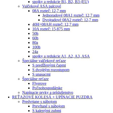
spojky a redukcie B1, B2, B3 (EU)
Valčekové ASA palcové
08A rozteč: 12,7 mm
Jednoradové 08A1 rozteč: 12,7 mm
Dvojradové 08A2 rozteč: 12,7 mm
40H=08AH rozteč: 12,7 mm
10A rozteč: 15,875 mm
50h
60h
80a
100h
24a
spojky a redukcie A1, A2, A3, ASA
Špeciálne valčekové reťaze
S predĺženými čapmi
S dvojitým rozostupom
S unasacmi
Špeciálne reťaze
Flyerove
Poľnohospodárske
Napínacie prvky a príslušenstvo
REŤAZOVÉ KOLESÁ + UPÍNACIE PUZDRA
Predvrtane s nábojom
Prevŕtané s nábojom
S kalenými zubmi