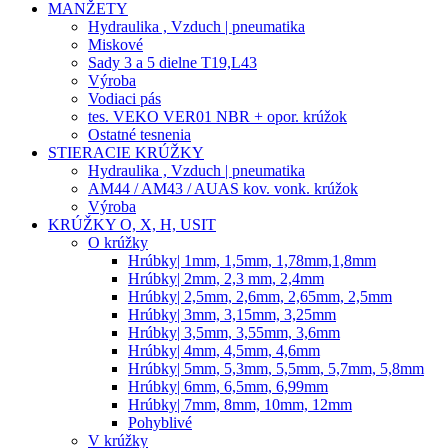
MANŽETY
Hydraulika , Vzduch | pneumatika
Miskové
Sady 3 a 5 dielne T19,L43
Výroba
Vodiaci pás
tes. VEKO VER01 NBR + opor. krúžok
Ostatné tesnenia
STIERACIE KRÚŽKY
Hydraulika , Vzduch | pneumatika
AM44 / AM43 / AUAS kov. vonk. krúžok
Výroba
KRÚŽKY O, X, H, USIT
O krúžky
Hrúbky| 1mm, 1,5mm, 1,78mm,1,8mm
Hrúbky| 2mm, 2,3 mm, 2,4mm
Hrúbky| 2,5mm, 2,6mm, 2,65mm, 2,5mm
Hrúbky| 3mm, 3,15mm, 3,25mm
Hrúbky| 3,5mm, 3,55mm, 3,6mm
Hrúbky| 4mm, 4,5mm, 4,6mm
Hrúbky| 5mm, 5,3mm, 5,5mm, 5,7mm, 5,8mm
Hrúbky| 6mm, 6,5mm, 6,99mm
Hrúbky| 7mm, 8mm, 10mm, 12mm
Pohyblivé
V krúžky