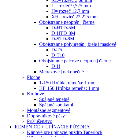
XL= rozteč 5,08 mm
L= rozteč 9,525 mm
H= rozteč 12,7 mm
XH= rozteč 22,225 mm
Obojstranne neoprén | čierne
D-HTD-5M
D-HTD-8M
D-STD-8M
Obojstranne polyuretán | biele | maslové
D-T5
D-T10
Obojstranne palcové neoprén | čierne
D-H
Metrazove | nekonečné
Ploche
T-150 Hrúbka remeňa: 1 mm
HF-150 Hrúbka remeňa: 1 mm
Kruhové
Spájané tepelné
Spájané spojkami
Montážne segmentové
Dopravníkové pásy
Príslušenstvo
REMENICE + UPÍNACIE PÚZDRA
Klinové pre upínacie puzdro Taperlock