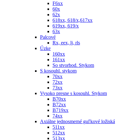
F6xx
60x
62x
618xx, 618/x,617xx
619xx, 619/x
63x
Palcové
Rx, eex, lj, rls
Úzke
160xx
161xx
So stvorbod. Stykom
S kosouhl. stykom
70xx
72xx
73xx
Vysoko presne s kosouhl. Stykom
B70xx
B72xx
B719xx
74xx
Axiálne jednosmerné guľkové ložiská
511xx
512xx
513xx