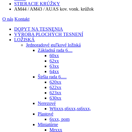
STIERACIE KRÚŽKY
AM44 / AM43 / AUAS kov. vonk. krúžok
O nás
Kontakt
DOPYT NA TESNENIA
VÝROBA PLOCHÝCH TESNENÍ
LOŽISKÁ
Jednoradové guľkové ložiská
Základná rada 6....
60xx
62xx
63xx
64xx
Širšia rada 6.....
620xx
622xx
623xx
630xx
Nerezové
W6xxx,s6xxx,ss6xxx,
Plastové
6xxx, pom
Miniatúrne
Mrxxx