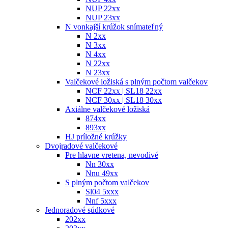
NUP 22xx
NUP 23xx
N vonkajší krúžok snímateľný
N 2xx
N 3xx
N 4xx
N 22xx
N 23xx
Valčekové ložiská s plným počtom valčekov
NCF 22xx | SL18 22xx
NCF 30xx | SL18 30xx
Axiálne valčekové ložiská
874xx
893xx
HJ príložné krúžky
Dvojradové valčekové
Pre hlavne vretena, nevodivé
Nn 30xx
Nnu 49xx
S plným počtom valčekov
Sl04 5xxx
Nnf 5xxx
Jednoradové súdkové
202xx