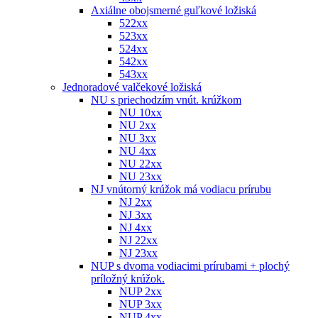
Axiálne obojsmerné guľkové ložiská
522xx
523xx
524xx
542xx
543xx
Jednoradové valčekové ložiská
NU s priechodzím vnút. krúžkom
NU 10xx
NU 2xx
NU 3xx
NU 4xx
NU 22xx
NU 23xx
NJ vnútorný krúžok má vodiacu prírubu
NJ 2xx
NJ 3xx
NJ 4xx
NJ 22xx
NJ 23xx
NUP s dvoma vodiacimi prírubami + plochý
príložný krúžok.
NUP 2xx
NUP 3xx
NUP 4xx