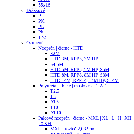
55x16
Drážkové
PJ
PK
PL
Ph
Tb2
Ozubené
Neoprén | čierne - HTD
S2M
HTD 3M, RPP3, 3M HP
S4,5M
HTD 5M, RPP5, 5M HP, S5M
HTD 8M, RPP8, 8M HP, S8M
HTD 14M, RPP14, 14M HP, S14M
Polyuretán | biele | maslové - T | AT
T2,5
T5
AT5
T10
AT10
Palcové neoprén | čierne - MXL | XL | L | H | XH
| XXH |
MXL= rozteč 2,032mm