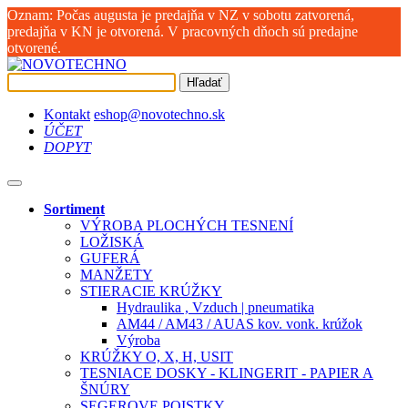
Oznam: Počas augusta je predajňa v NZ v sobotu zatvorená,
predajňa v KN je otvorená. V pracovných dňoch sú predajne
otvorené.
Hľadať
Kontakt
eshop@novotechno.sk
ÚČET
DOPYT
Sortiment
VÝROBA PLOCHÝCH TESNENÍ
LOŽISKÁ
GUFERÁ
MANŽETY
STIERACIE KRÚŽKY
Hydraulika , Vzduch | pneumatika
AM44 / AM43 / AUAS kov. vonk. krúžok
Výroba
KRÚŽKY O, X, H, USIT
TESNIACE DOSKY - KLINGERIT - PAPIER A
ŠNÚRY
SEGEROVE POISTKY