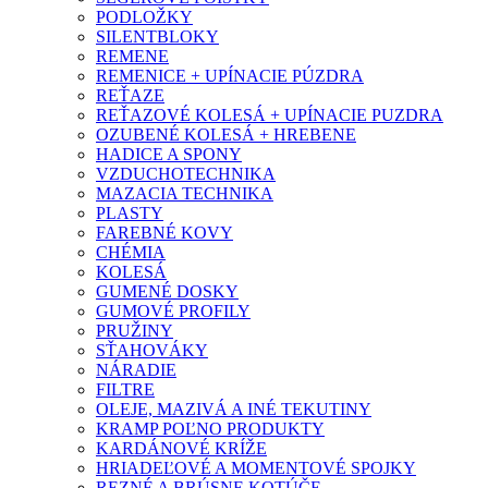
PODLOŽKY
SILENTBLOKY
REMENE
REMENICE + UPÍNACIE PÚZDRA
REŤAZE
REŤAZOVÉ KOLESÁ + UPÍNACIE PUZDRA
OZUBENÉ KOLESÁ + HREBENE
HADICE A SPONY
VZDUCHOTECHNIKA
MAZACIA TECHNIKA
PLASTY
FAREBNÉ KOVY
CHÉMIA
KOLESÁ
GUMENÉ DOSKY
GUMOVÉ PROFILY
PRUŽINY
SŤAHOVÁKY
NÁRADIE
FILTRE
OLEJE, MAZIVÁ A INÉ TEKUTINY
KRAMP POĽNO PRODUKTY
KARDÁNOVÉ KRÍŽE
HRIADEĽOVÉ A MOMENTOVÉ SPOJKY
REZNÉ A BRÚSNE KOTÚČE