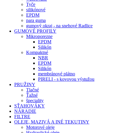
Tyče
silikónové
EPDM
para guma
gumový okraj - na snehové Radlice
GUMOVÉ PROFILY
Mikroporezne
EPDM
Silikón
Kompaktné
NBR
EPDM
Silikón
membránové plátno
PIRELI - s kovovou výstužou
PRUŽINY
Tlačné
Ťažné
špeciality
SŤAHOVÁKY
NÁRADIE
FILTRE
OLEJE, MAZIVÁ A INÉ TEKUTINY
Motorové oleje
Hydraulické oleje