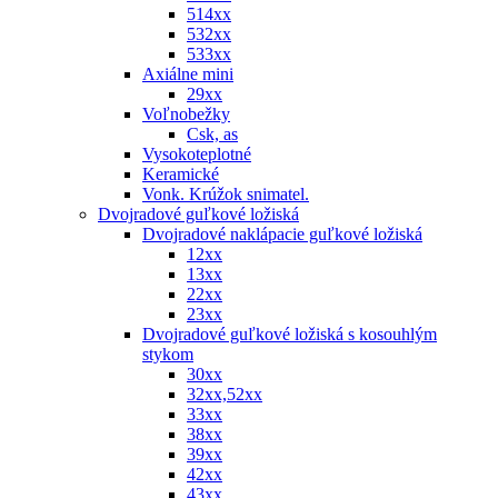
514xx
532xx
533xx
Axiálne mini
29xx
Voľnobežky
Csk, as
Vysokoteplotné
Keramické
Vonk. Krúžok snimatel.
Dvojradové guľkové ložiská
Dvojradové naklápacie guľkové ložiská
12xx
13xx
22xx
23xx
Dvojradové guľkové ložiská s kosouhlým
stykom
30xx
32xx,52xx
33xx
38xx
39xx
42xx
43xx