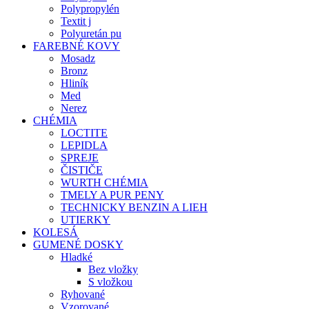
Polypropylén
Textit j
Polyuretán pu
FAREBNÉ KOVY
Mosadz
Bronz
Hliník
Med
Nerez
CHÉMIA
LOCTITE
LEPIDLA
SPREJE
ČISTIČE
WURTH CHÉMIA
TMELY A PUR PENY
TECHNICKY BENZIN A LIEH
UTIERKY
KOLESÁ
GUMENÉ DOSKY
Hladké
Bez vložky
S vložkou
Ryhované
Vzorované