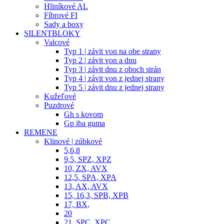
Hliníkové AL
Fíbrové FI
Sady a boxy
SILENTBLOKY
Valcové
Typ 1 | závit von na obe strany
Typ 2 | závit von a dnu
Typ 3 | závit dnu z oboch strán
Typ 4 | závit von z jednej strany
Typ 5 | závit dnu z jednej strany
Kužeľové
Puzdrové
Gh s kovom
Gp iba guma
REMENE
Klinové | zúbkové
5,6,8
9,5, SPZ, XPZ
10, ZX, AVX
12,5, SPA, XPA
13, AX, AVX
15, 16,3, SPB, XPB
17, BX,
20
21, SPC, XPC