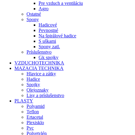
Pre vzduch a ventiláciu
Agro
Ostatné
Spony
Hadicové
Pevnostné
Na špirálové hadice
S uškami
Spony zatl.
Príslušenstvo
Gk spojky
VZDUCHOTECHNIKA
MAZACIA TECHNIKA
Hlavice a zátky
Hadice
Spojky
Olejoznaky
Lisy a príslušenstvo
PLASTY
Polyamid
Teflon
Ertacetal
Plexisklo
Pvc
Polyetylén