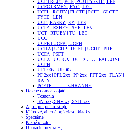
UCF | RCJY | PCF | PCJ | FYxxTF | LEF
UCFC | RMEY | FYC | LEG
UCFL | RCJTY | FLCTE | PCFT | GLCTE |
FYTB | LEN
UCP | RASEY | SY | LES
UCPA | RSHEY | SYF | LEV
UCT | RTUEY | TU | LET
UCC
UCFB | UCFK | UCFH
UCHA | UCHB | UCEH | UCHE | PHE
UCFA | PSFT
UCFX | UCFCX | UCTX . . . . . PALCOVE
UCPH
UFL 00x | UP 00x
PF 2xx | PFL 2xx | PP 2xx | PFT 2xx | FLAN |
RATY
PCFTR . . . . . . 3-HRANNY
Delené domce stojaté
Tesnenia
SN 5xx, SNV xx, SNH 5xx
Agro pre poľno. stroje
Klímové, alternátor, koleso, kladky
Špeciálne
Klzné puzdra
Upínacie púzdra H,