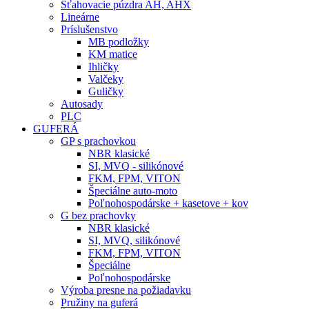
Sťahovacie púzdra AH, AHX
Lineárne
Príslušenstvo
MB podložky
KM matice
Ihličky
Valčeky
Guličky
Autosady
PLC
GUFERÁ
GP s prachovkou
NBR klasické
SI, MVQ - silikónové
FKM, FPM, VITON
Špeciálne auto-moto
Poľnohospodárske + kasetove + kov
G bez prachovky
NBR klasické
SI, MVQ, silikónové
FKM, FPM, VITON
Špeciálne
Poľnohospodárske
Výroba presne na požiadavku
Pružiny na guferá