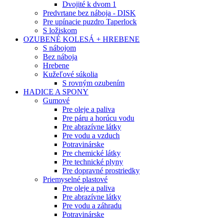
Dvojité k dvom 1
Predvrtane bez náboja - DISK
Pre upínacie puzdro Taperlock
S ložiskom
OZUBENÉ KOLESÁ + HREBENE
S nábojom
Bez náboja
Hrebene
Kužeľové súkolia
S rovným ozubením
HADICE A SPONY
Gumové
Pre oleje a paliva
Pre páru a horúcu vodu
Pre abrazívne látky
Pre vodu a vzduch
Potravinárske
Pre chemické látky
Pre technické plyny
Pre dopravné prostriedky
Priemyselné plastové
Pre oleje a paliva
Pre abrazívne látky
Pre vodu a záhradu
Potravinárske