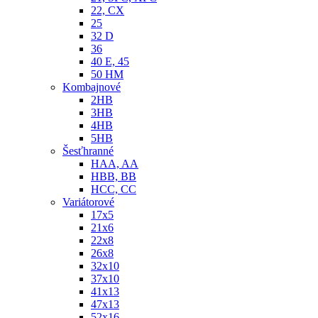
22, CX
25
32 D
36
40 E, 45
50 HM
Kombajnové
2HB
3HB
4HB
5HB
Šesťhranné
HAA, AA
HBB, BB
HCC, CC
Variátorové
17x5
21x6
22x8
26x8
32x10
37x10
41x13
47x13
52x16