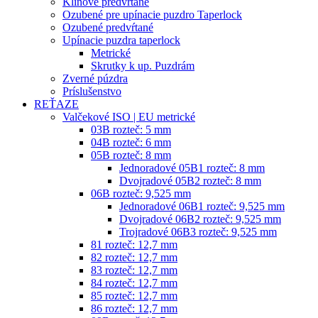
Klinové predvŕtané
Ozubené pre upínacie puzdro Taperlock
Ozubené predvŕtané
Upínacie puzdra taperlock
Metrické
Skrutky k up. Puzdrám
Zverné púzdra
Príslušenstvo
REŤAZE
Valčekové ISO | EU metrické
03B rozteč: 5 mm
04B rozteč: 6 mm
05B rozteč: 8 mm
Jednoradové 05B1 rozteč: 8 mm
Dvojradové 05B2 rozteč: 8 mm
06B rozteč: 9,525 mm
Jednoradové 06B1 rozteč: 9,525 mm
Dvojradové 06B2 rozteč: 9,525 mm
Trojradové 06B3 rozteč: 9,525 mm
81 rozteč: 12,7 mm
82 rozteč: 12,7 mm
83 rozteč: 12,7 mm
84 rozteč: 12,7 mm
85 rozteč: 12,7 mm
86 rozteč: 12,7 mm