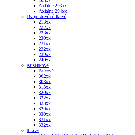
203xx
Axiálne 293xx
Axiálne 294xx
Dvojradové súdkové
213xx
222xx
223xx
230xx
231xx
232xx
239xx
240xx
Kuželíkové
Palcové
302xx
303xx
313xx
320xx
322xx
323xx
329xx
330xx
331xx
332xx
Ihlové