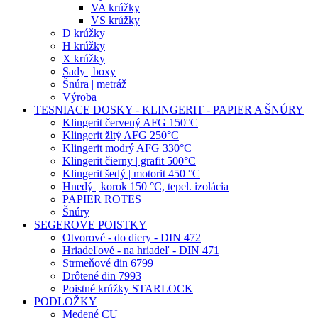
VA krúžky
VS krúžky
D krúžky
H krúžky
X krúžky
Sady | boxy
Šnúra | metráž
Výroba
TESNIACE DOSKY - KLINGERIT - PAPIER A ŠNÚRY
Klingerit červený AFG 150°C
Klingerit žltý AFG 250°C
Klingerit modrý AFG 330°C
Klingerit čierny | grafit 500°C
Klingerit šedý | motorit 450 °C
Hnedý | korok 150 °C, tepel. izolácia
PAPIER ROTES
Šnúry
SEGEROVE POISTKY
Otvorové - do diery - DIN 472
Hriadeľové - na hriadeľ - DIN 471
Strmeňové din 6799
Drôtené din 7993
Poistné krúžky STARLOCK
PODLOŽKY
Medené CU