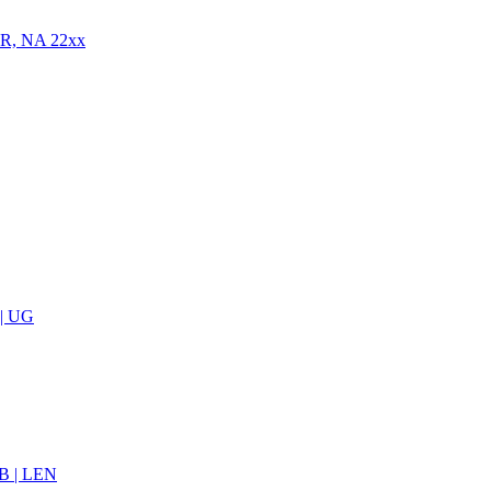
R, NA 22xx
 | UG
B | LEN