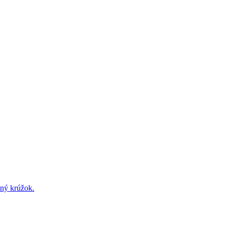
ný krúžok.