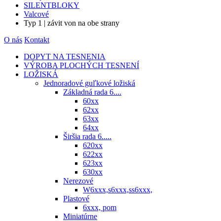
SILENTBLOKY
Valcové
Typ 1 | závit von na obe strany
O nás
Kontakt
DOPYT NA TESNENIA
VÝROBA PLOCHÝCH TESNENÍ
LOŽISKÁ
Jednoradové guľkové ložiská
Základná rada 6....
60xx
62xx
63xx
64xx
Širšia rada 6.....
620xx
622xx
623xx
630xx
Nerezové
W6xxx,s6xxx,ss6xxx,
Plastové
6xxx, pom
Miniatúrne