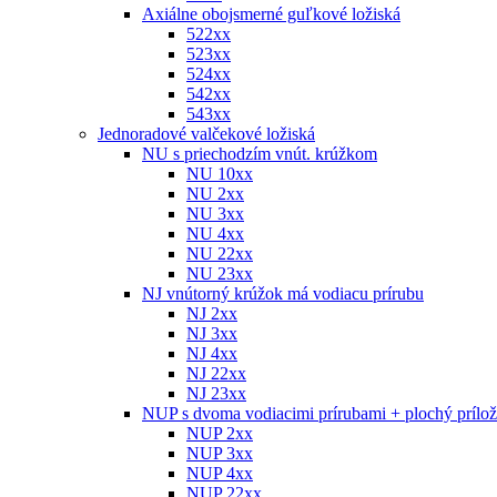
Axiálne obojsmerné guľkové ložiská
522xx
523xx
524xx
542xx
543xx
Jednoradové valčekové ložiská
NU s priechodzím vnút. krúžkom
NU 10xx
NU 2xx
NU 3xx
NU 4xx
NU 22xx
NU 23xx
NJ vnútorný krúžok má vodiacu prírubu
NJ 2xx
NJ 3xx
NJ 4xx
NJ 22xx
NJ 23xx
NUP s dvoma vodiacimi prírubami + plochý prílož
NUP 2xx
NUP 3xx
NUP 4xx
NUP 22xx