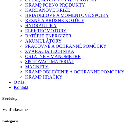
KRAMP POĽNO PRODUKTY
KARDÁNOVÉ KRÍŽE
HRIADEĽOVÉ A MOMENTOVÉ SPOJKY
REZNÉ A BRÚSNE KOTÚČE
HYDRAULIKA
ELEKTROMOTORY
BATÉRIE ENERGIZER
AKUMULÁTORY
PRACOVNÉ A OCHRANNÉ POMÔCKY
ZVÁRACIA TECHNIKA
OSTATNÉ + MANOMETRE
SPOJOVACÍ MATERIÁL
MAGNETY
KRAMP OBLEČENIE A OCHRANNE POMOCKY
KRAMP HRAČKY
O nás
Kontakt
Produkty
Vyhľadávame
Kategórie