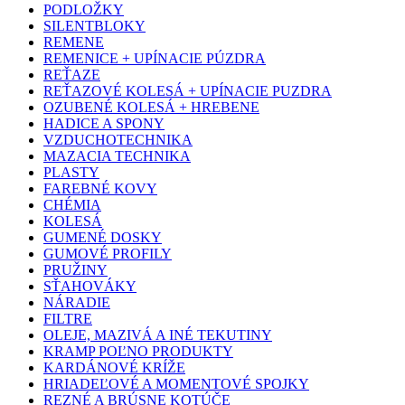
PODLOŽKY
SILENTBLOKY
REMENE
REMENICE + UPÍNACIE PÚZDRA
REŤAZE
REŤAZOVÉ KOLESÁ + UPÍNACIE PUZDRA
OZUBENÉ KOLESÁ + HREBENE
HADICE A SPONY
VZDUCHOTECHNIKA
MAZACIA TECHNIKA
PLASTY
FAREBNÉ KOVY
CHÉMIA
KOLESÁ
GUMENÉ DOSKY
GUMOVÉ PROFILY
PRUŽINY
SŤAHOVÁKY
NÁRADIE
FILTRE
OLEJE, MAZIVÁ A INÉ TEKUTINY
KRAMP POĽNO PRODUKTY
KARDÁNOVÉ KRÍŽE
HRIADEĽOVÉ A MOMENTOVÉ SPOJKY
REZNÉ A BRÚSNE KOTÚČE