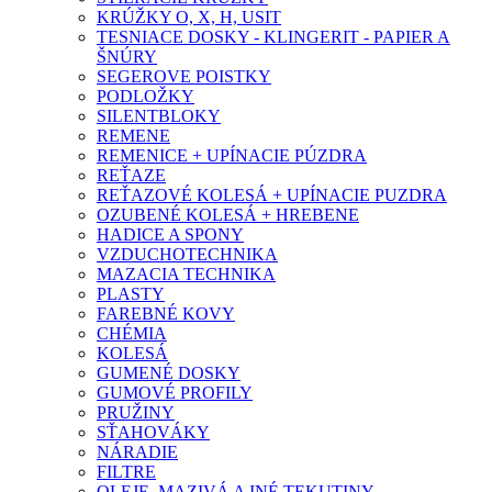
KRÚŽKY O, X, H, USIT
TESNIACE DOSKY - KLINGERIT - PAPIER A
ŠNÚRY
SEGEROVE POISTKY
PODLOŽKY
SILENTBLOKY
REMENE
REMENICE + UPÍNACIE PÚZDRA
REŤAZE
REŤAZOVÉ KOLESÁ + UPÍNACIE PUZDRA
OZUBENÉ KOLESÁ + HREBENE
HADICE A SPONY
VZDUCHOTECHNIKA
MAZACIA TECHNIKA
PLASTY
FAREBNÉ KOVY
CHÉMIA
KOLESÁ
GUMENÉ DOSKY
GUMOVÉ PROFILY
PRUŽINY
SŤAHOVÁKY
NÁRADIE
FILTRE
OLEJE, MAZIVÁ A INÉ TEKUTINY