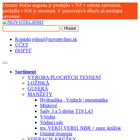
Oznam: Počas augusta je predajňa v NZ v sobotu zatvorená,
predajňa v KN je otvorená. V pracovných dňoch sú predajne
otvorené.
Hľadať
Kontakt
eshop@novotechno.sk
ÚČET
DOPYT
Sortiment
VÝROBA PLOCHÝCH TESNENÍ
LOŽISKÁ
GUFERÁ
MANŽETY
Hydraulika , Vzduch | pneumatika
Miskové
Sady 3 a 5 dielne T19,L43
Výroba
Vodiaci pás
tes. VEKO VER01 NBR + opor. krúžok
Ostatné tesnenia
STIERACIE KRÚŽKY