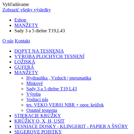
Vyhľadávame
Zobraziť všetky výsledky
Eshop
MANŽETY
Sady 3 a 5 dielne T19,L43
O nás
Kontakt
DOPYT NA TESNENIA
VÝROBA PLOCHÝCH TESNENÍ
LOŽISKÁ
GUFERÁ
MANŽETY
Hydraulika , Vzduch | pneumatika
Miskové
Sady 3 a 5 dielne T19,L43
Výroba
Vodiaci pás
tes. VEKO VER01 NBR + opor. krúžok
Ostatné tesnenia
STIERACIE KRÚŽKY
KRÚŽKY O, X, H, USIT
TESNIACE DOSKY - KLINGERIT - PAPIER A ŠNÚRY
SEGEROVE POISTKY