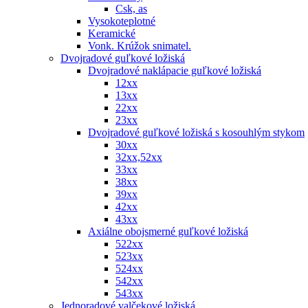
Csk, as
Vysokoteplotné
Keramické
Vonk. Krúžok snimatel.
Dvojradové guľkové ložiská
Dvojradové naklápacie guľkové ložiská
12xx
13xx
22xx
23xx
Dvojradové guľkové ložiská s kosouhlým stykom
30xx
32xx,52xx
33xx
38xx
39xx
42xx
43xx
Axiálne obojsmerné guľkové ložiská
522xx
523xx
524xx
542xx
543xx
Jednoradové valčekové ložiská