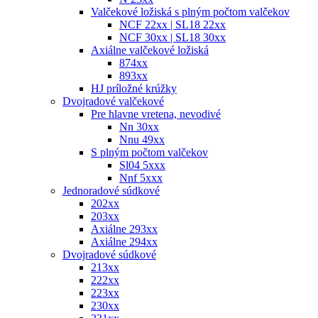
Valčekové ložiská s plným počtom valčekov
NCF 22xx | SL18 22xx
NCF 30xx | SL18 30xx
Axiálne valčekové ložiská
874xx
893xx
HJ príložné krúžky
Dvojradové valčekové
Pre hlavne vretena, nevodivé
Nn 30xx
Nnu 49xx
S plným počtom valčekov
Sl04 5xxx
Nnf 5xxx
Jednoradové súdkové
202xx
203xx
Axiálne 293xx
Axiálne 294xx
Dvojradové súdkové
213xx
222xx
223xx
230xx