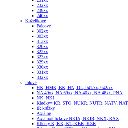
231xx
232xx
239xx
240xx
Kuželíkové
Palcové
302xx
303xx
313xx
320xx
322xx
323xx
329xx
330xx
331xx
332xx
Ihlové
HK, HMK, BK, HN, DL, 941/xx, 942/xx
NA 49xx, NA 69xx, NA 40xx, NA 48xx, PNA
NK, NKI
Kladky= KR, STO, NUKR, NUTR, NATV, NAT
IR krúžky
Axiálne
Axialnoihlickove NKIA, NKIB, NKX, RAX
Klietky K, KK, KT, KBK, KZK