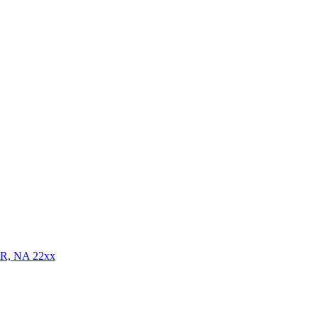
R, NA 22xx