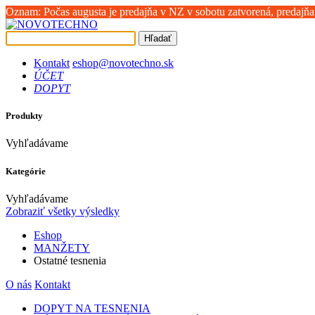
Oznam: Počas augusta je predajňa v NZ v sobotu zatvorená, predajňa
Hľadať
Kontakt
eshop@novotechno.sk
ÚČET
DOPYT
Produkty
Vyhľadávame
Kategórie
Vyhľadávame
Zobraziť všetky výsledky
Eshop
MANŽETY
Ostatné tesnenia
O nás
Kontakt
DOPYT NA TESNENIA