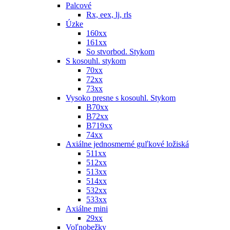
Palcové
Rx, eex, lj, rls
Úzke
160xx
161xx
So stvorbod. Stykom
S kosouhl. stykom
70xx
72xx
73xx
Vysoko presne s kosouhl. Stykom
B70xx
B72xx
B719xx
74xx
Axiálne jednosmerné guľkové ložiská
511xx
512xx
513xx
514xx
532xx
533xx
Axiálne mini
29xx
Voľnobežky