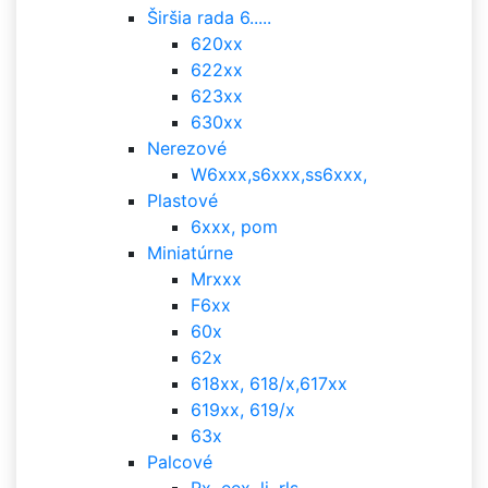
Širšia rada 6.....
620xx
622xx
623xx
630xx
Nerezové
W6xxx,s6xxx,ss6xxx,
Plastové
6xxx, pom
Miniatúrne
Mrxxx
F6xx
60x
62x
618xx, 618/x,617xx
619xx, 619/x
63x
Palcové