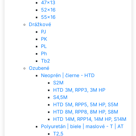
47x13
52x16
55x16
Drážkové
PJ
PK
PL
Ph
Tb2
Ozubené
Neoprén | čierne - HTD
S2M
HTD 3M, RPP3, 3M HP
S4,5M
HTD 5M, RPP5, 5M HP, S5M
HTD 8M, RPP8, 8M HP, S8M
HTD 14M, RPP14, 14M HP, S14M
Polyuretán | biele | maslové - T | AT
T2,5