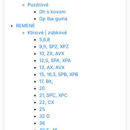
Puzdrové
Gh s kovom
Gp iba guma
REMENE
Klinové | zúbkové
5,6,8
9,5, SPZ, XPZ
10, ZX, AVX
12,5, SPA, XPA
13, AX, AVX
15, 16,3, SPB, XPB
17, BX,
20
21, SPC, XPC
22, CX
25
32 D
36