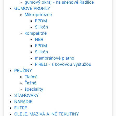
gumový okraj - na snehové Radlice
GUMOVÉ PROFILY
Mikroporezne
EPDM
Silikón
Kompaktné
NBR
EPDM
Silikón
membránové plátno
PIRELI - s kovovou výstužou
PRUŽINY
Tlačné
Ťažné
špeciality
SŤAHOVÁKY
NÁRADIE
FILTRE
OLEJE, MAZIVÁ A INÉ TEKUTINY