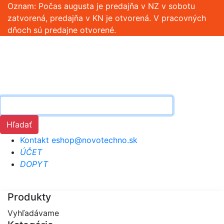
Oznam: Počas augusta je predajňa v NZ v sobotu
zatvorená, predajňa v KN je otvorená. V pracovných
dňoch sú predajne otvorené.
Hľadať
Kontakt
eshop@novotechno.sk
ÚČET
DOPYT
Produkty
Vyhľadávame