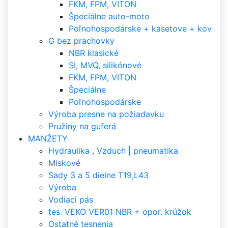
FKM, FPM, VITON
Špeciálne auto-moto
Poľnohospodárske + kasetove + kov
G bez prachovky
NBR klasické
SI, MVQ, silikónové
FKM, FPM, VITON
Špeciálne
Poľnohospodárske
Výroba presne na požiadavku
Pružiny na guferá
MANŽETY
Hydraulika , Vzduch | pneumatika
Miskové
Sady 3 a 5 dielne T19,L43
Výroba
Vodiaci pás
tes. VEKO VER01 NBR + opor. krúžok
Ostatné tesnenia