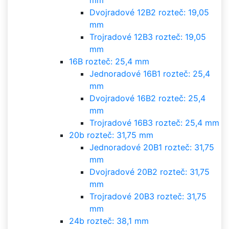
mm
Dvojradové 12B2 rozteč: 19,05
mm
Trojradové 12B3 rozteč: 19,05
mm
16B rozteč: 25,4 mm
Jednoradové 16B1 rozteč: 25,4
mm
Dvojradové 16B2 rozteč: 25,4
mm
Trojradové 16B3 rozteč: 25,4 mm
20b rozteč: 31,75 mm
Jednoradové 20B1 rozteč: 31,75
mm
Dvojradové 20B2 rozteč: 31,75
mm
Trojradové 20B3 rozteč: 31,75
mm
24b rozteč: 38,1 mm