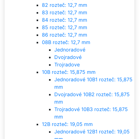
82 rozteč: 12,7 mm
83 rozteč: 12,7 mm
84 rozteč: 12,7 mm
85 rozteč: 12,7 mm
86 rozteč: 12,7 mm
08B rozteč: 12,7 mm
Jednoradové
Dvojradové
Trojradove
10B rozteč: 15,875 mm
Jednoradové 10B1 rozteč: 15,875
mm
Dvojradové 10B2 rozteč: 15,875
mm
Trojradové 10B3 rozteč: 15,875
mm
12B rozteč: 19,05 mm
Jednoradové 12B1 rozteč: 19,05