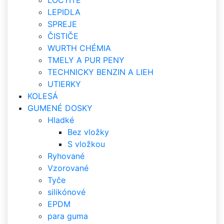
LOCTITE
LEPIDLA
SPREJE
ČISTIČE
WURTH CHÉMIA
TMELY A PUR PENY
TECHNICKY BENZIN A LIEH
UTIERKY
KOLESÁ
GUMENÉ DOSKY
Hladké
Bez vložky
S vložkou
Ryhované
Vzorované
Tyče
silikónové
EPDM
para guma