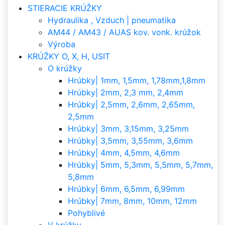
STIERACIE KRÚŽKY
Hydraulika , Vzduch | pneumatika
AM44 / AM43 / AUAS kov. vonk. krúžok
Výroba
KRÚŽKY O, X, H, USIT
O krúžky
Hrúbky| 1mm, 1,5mm, 1,78mm,1,8mm
Hrúbky| 2mm, 2,3 mm, 2,4mm
Hrúbky| 2,5mm, 2,6mm, 2,65mm,
2,5mm
Hrúbky| 3mm, 3,15mm, 3,25mm
Hrúbky| 3,5mm, 3,55mm, 3,6mm
Hrúbky| 4mm, 4,5mm, 4,6mm
Hrúbky| 5mm, 5,3mm, 5,5mm, 5,7mm,
5,8mm
Hrúbky| 6mm, 6,5mm, 6,99mm
Hrúbky| 7mm, 8mm, 10mm, 12mm
Pohyblivé