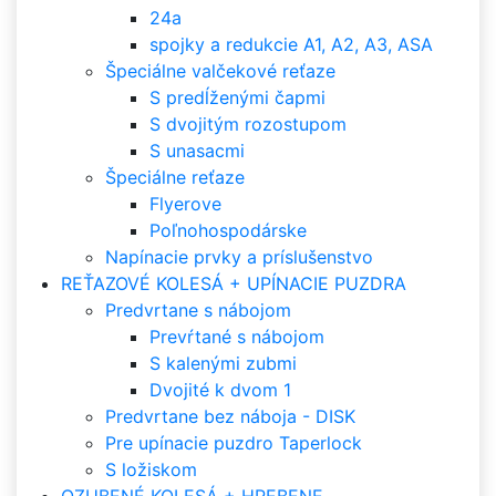
24a
spojky a redukcie A1, A2, A3, ASA
Špeciálne valčekové reťaze
S predĺženými čapmi
S dvojitým rozostupom
S unasacmi
Špeciálne reťaze
Flyerove
Poľnohospodárske
Napínacie prvky a príslušenstvo
REŤAZOVÉ KOLESÁ + UPÍNACIE PUZDRA
Predvrtane s nábojom
Prevŕtané s nábojom
S kalenými zubmi
Dvojité k dvom 1
Predvrtane bez náboja - DISK
Pre upínacie puzdro Taperlock
S ložiskom