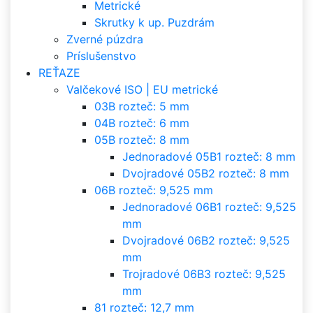
Metrické
Skrutky k up. Puzdrám
Zverné púzdra
Príslušenstvo
REŤAZE
Valčekové ISO | EU metrické
03B rozteč: 5 mm
04B rozteč: 6 mm
05B rozteč: 8 mm
Jednoradové 05B1 rozteč: 8 mm
Dvojradové 05B2 rozteč: 8 mm
06B rozteč: 9,525 mm
Jednoradové 06B1 rozteč: 9,525
mm
Dvojradové 06B2 rozteč: 9,525
mm
Trojradové 06B3 rozteč: 9,525
mm
81 rozteč: 12,7 mm