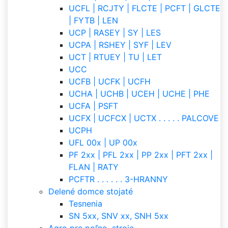
UCFL | RCJTY | FLCTE | PCFT | GLCTE
| FYTB | LEN
UCP | RASEY | SY | LES
UCPA | RSHEY | SYF | LEV
UCT | RTUEY | TU | LET
UCC
UCFB | UCFK | UCFH
UCHA | UCHB | UCEH | UCHE | PHE
UCFA | PSFT
UCFX | UCFCX | UCTX . . . . . PALCOVE
UCPH
UFL 00x | UP 00x
PF 2xx | PFL 2xx | PP 2xx | PFT 2xx |
FLAN | RATY
PCFTR . . . . . . 3-HRANNY
Delené domce stojaté
Tesnenia
SN 5xx, SNV xx, SNH 5xx