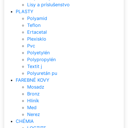
Lisy a príslušenstvo
PLASTY
Polyamid
Teflon
Ertacetal
Plexisklo
Pvc
Polyetylén
Polypropylén
Textit j
Polyuretán pu
FAREBNÉ KOVY
Mosadz
Bronz
Hliník
Med
Nerez
CHÉMIA