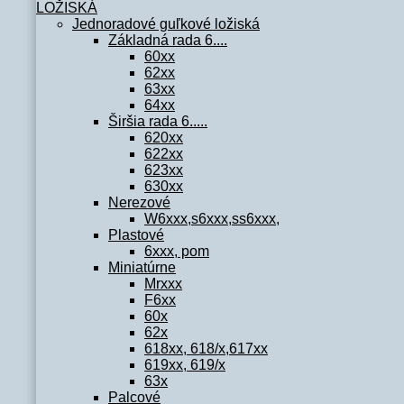
LOŽISKÁ
Jednoradové guľkové ložiská
Základná rada 6....
60xx
62xx
63xx
64xx
Širšia rada 6.....
620xx
622xx
623xx
630xx
Nerezové
W6xxx,s6xxx,ss6xxx,
Plastové
6xxx, pom
Miniatúrne
Mrxxx
F6xx
60x
62x
618xx, 618/x,617xx
619xx, 619/x
63x
Palcové