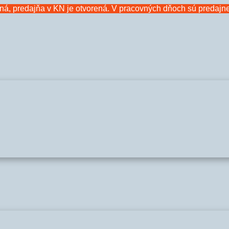
ná, predajňa v KN je otvorená. V pracovných dňoch sú predajne