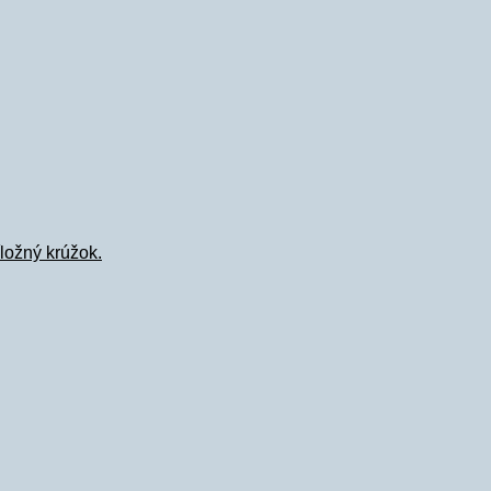
ložný krúžok.