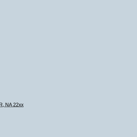
R, NA 22xx