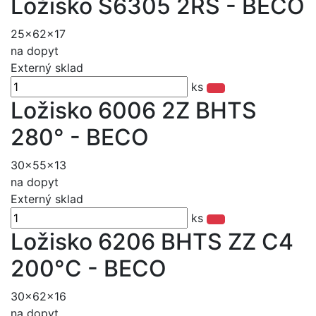
Ložisko S6305 2RS - BECO
25x62x17
na dopyt
Externý sklad
ks
Ložisko 6006 2Z BHTS
280° - BECO
30x55x13
na dopyt
Externý sklad
ks
Ložisko 6206 BHTS ZZ C4
200°C - BECO
30x62x16
na dopyt