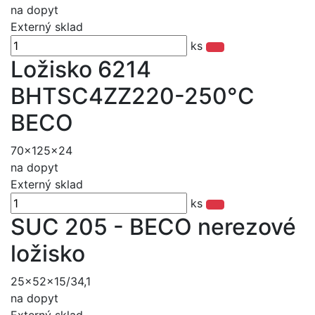
na dopyt
Externý sklad
ks
Ložisko 6214
BHTSC4ZZ220-250°C
BECO
70x125x24
na dopyt
Externý sklad
ks
SUC 205 - BECO nerezové
ložisko
25x52x15/34,1
na dopyt