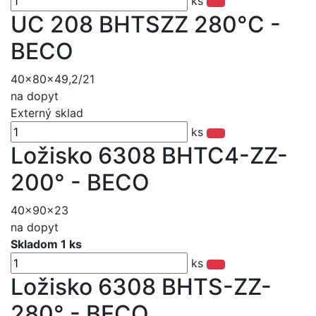
ks
UC 208 BHTSZZ 280°C -
BECO
40x80x49,2/21
na dopyt
Externý sklad
ks
Ložisko 6308 BHTC4-ZZ-
200° - BECO
40x90x23
na dopyt
Skladom 1 ks
ks
Ložisko 6308 BHTS-ZZ-
280° - BECO