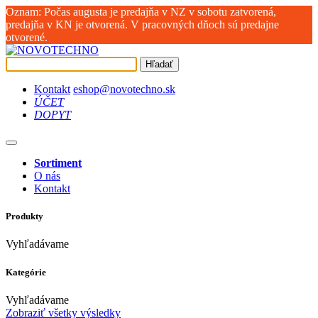
Oznam: Počas augusta je predajňa v NZ v sobotu zatvorená,
predajňa v KN je otvorená. V pracovných dňoch sú predajne
otvorené.
Hľadať
Kontakt
eshop@novotechno.sk
ÚČET
DOPYT
Sortiment
O nás
Kontakt
Produkty
Vyhľadávame
Kategórie
Vyhľadávame
Zobraziť všetky výsledky